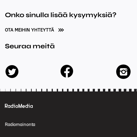
Onko sinulla lisää kysymyksiä?
OTA MEIHIN YHTEYTTÄ
Seuraa meitä
facebook
twitter
insta
Radiomainonta