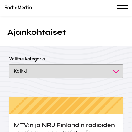
Ajankohtaiset
Valitse kategoria
MTV:n ja NRJ Finlandin radioiden