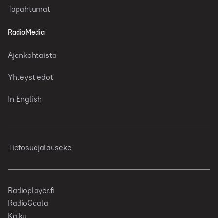
Tapahtumat
RadioMedia
Ajankohtaista
Yhteystiedot
In English
Tietosuojalauseke
Radioplayer.fi
RadioGaala
Kaiku