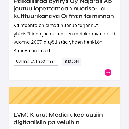
Paikallisradioyritys Oy Najaros Ab
joutuu lopettamaan nuoriso- ja
kulttuurikanava Oi fm:n toiminnan
Vaihtoehto-ohjelmaa nuorille tarjonnut
yhteisöllinen joensuulainen radiokanava aloitti
vuonna 2007 ja työllistää yhden henkilön.
Kanava on tavoit...
UUTISET JA TIEDOTTEET
8.10.2014
LVM: Kiuru: Mediatukea uusiin
digitaalisiin palveluihin