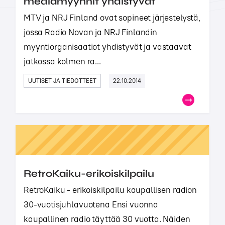
mediamyynnit yhdistyvät
MTV ja NRJ Finland ovat sopineet järjestelystä,
jossa Radio Novan ja NRJ Finlandin
myyntiorganisaatiot yhdistyvät ja vastaavat
jatkossa kolmen ra...
UUTISET JA TIEDOTTEET
22.10.2014
RetroKaiku-erikoiskilpailu
RetroKaiku - erikoiskilpailu kaupallisen radion
30-vuotisjuhlavuotena Ensi vuonna
kaupallinen radio täyttää 30 vuotta. Näiden