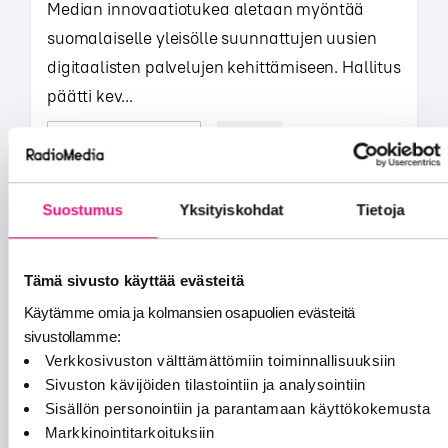
Median innovaatiotukea aletaan myöntää
suomalaiselle yleisölle suunnattujen uusien
digitaalisten palvelujen kehittämiseen. Hallitus
päätti kev...
UUTISET JA TIEDOTTEET
8.10.2014
Suostumus
Yksityiskohdat
Tietoja
Tämä sivusto käyttää evästeitä
Käytämme omia ja kolmansien osapuolien evästeitä
LVM: Uusille radiotoimiluville 14
sivustollamme:
hakijaa
Verkkosivuston välttämättömiin toiminnallisuuksiin
Liikenne- ja viestintäministeriö sai
Sivuston kävijöiden tilastointiin ja analysointiin
määräaikaan mennessä 14 hakijalta
Sisällön personointiin ja parantamaan käyttökokemusta
Markkinointitarkoituksiin
hakemukset radiotoimintaan maakunnissa.