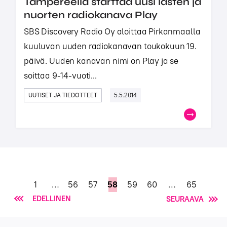
Tampereella starttaa uusi lasten ja
nuorten radiokanava Play
SBS Discovery Radio Oy aloittaa Pirkanmaalla
kuuluvan uuden radiokanavan toukokuun 19.
päivä. Uuden kanavan nimi on Play ja se
soittaa 9-14-vuoti...
UUTISET JA TIEDOTTEET
5.5.2014
1
…
56
57
58
59
60
…
65
EDELLINEN
SEURAAVA