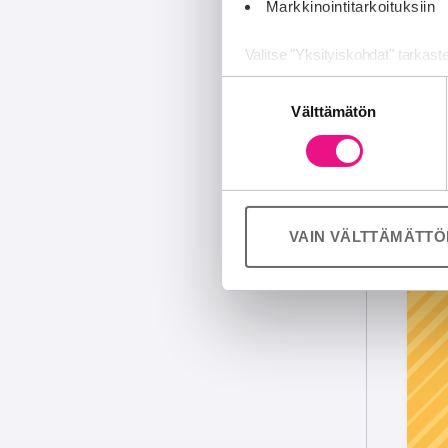
Markkinointitarkoituksiin
Valitse "Yksityiskohdat" tarkast
Suostumuksen
Jaamme sosiaalisen median, mai
Välttämätön
valinta
Kumppanimme voivat yhdistää näitä
palvelujaan (esim. Google).
VAIN VÄLTTÄMÄTT