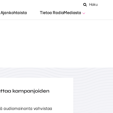
Hae
Avaa
Haku
Hakuken
sivustolta
haku
Ajankohtaista
Tietoa RadioMediasta
attaa kampanjoiden
ttä audiomainonta vahvistaa