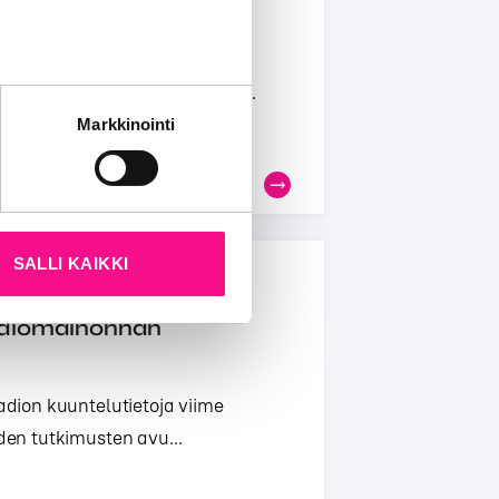
infopaketti
vuodesta 2023 kertovan
 monimuotoistuvan audiomark...
tät sivustoamme.
Markkinointi
kun olet käyttänyt heidän
SALLI KAIKKI
nonnan huomaamisessa
radiomainonnan
radion kuuntelutietoja viime
iden tutkimusten avu...