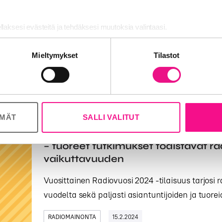
Kaupallinen radio Suomessa 2023 -
RadioMedia on päivittänyt kaupallisen radion 
ellaksesi evästeitä ja tehdäksesi muutoksia valintaasi.
infopaketin ja se on nyt ladattavissa. Radio on
nosalan ja analytiikka-alan kumppaneillemme tietoja siitä, miten käy
Mieltymykset
Tilastot
 tietoja muihin tietoihin, joita olet antanut heille tai joita on kerätty, 
RADIOMAINONTA
18.4.2024
ÖMÄT
SALLI VALITUT
Audiomainos on ylivertainen mai
– tuoreet tutkimukset todistavat 
vaikuttavuuden
Vuosittainen Radiovuosi 2024 -tilaisuus tarjosi 
vuodelta sekä paljasti asiantuntijoiden ja tuore
RADIOMAINONTA
15.2.2024