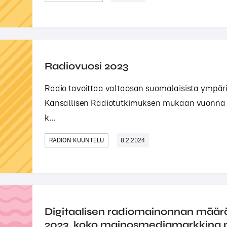
Radiovuosi 2023
Radio tavoittaa valtaosan suomalaisista ympär
Kansallisen Radiotutkimuksen mukaan vuonna 2
k...
RADION KUUNTELU
8.2.2024
Digitaalisen radiomainonnan määr
2023, koko mainosmediamarkkina pä