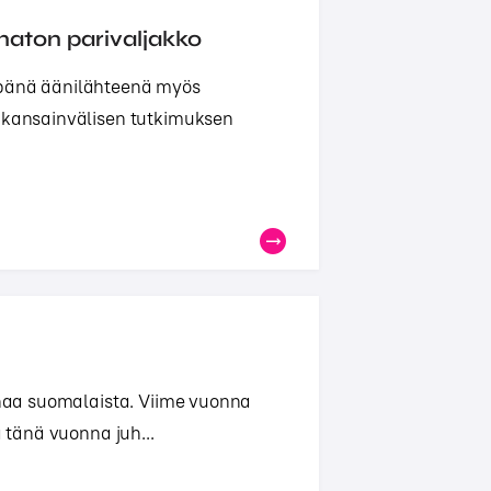
maton parivaljakko
mpänä äänilähteenä myös
n kansainvälisen tutkimuksen
oonaa suomalaista. Viime vuonna
a tänä vuonna juh...