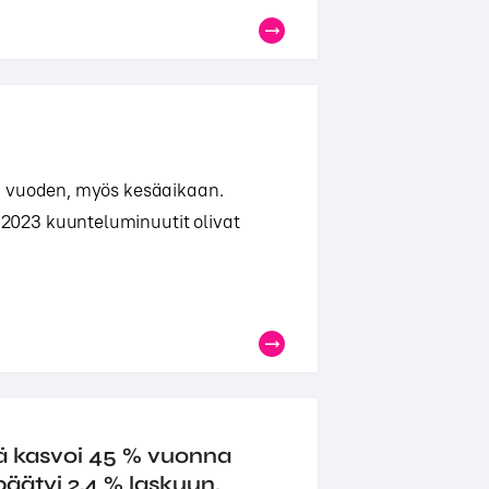
i vuoden, myös kesäaikaan.
023 kuunteluminuutit olivat
ä kasvoi 45 % vuonna
ätyi 2,4 % laskuun.