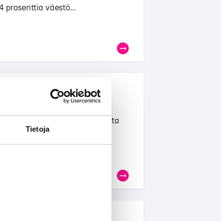
 prosenttia väestö...
ast Edition 2024
viikoittain. Digitaalista audiota
Tietoja
uokassa 45–54 ku...