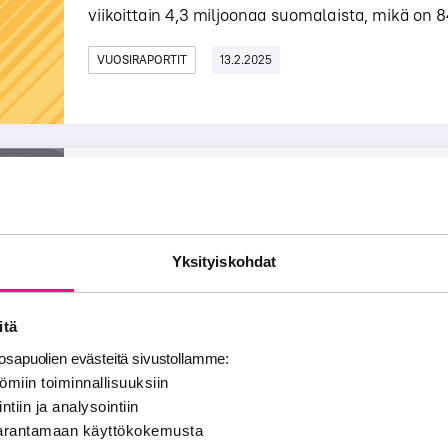
viikoittain 4,3 miljoonaa suomalaista, mikä on 84
VUOSIRAPORTIT
13.2.2025
Näin suomalainen kuuntelee – Podc
Digitaalinen audio* tavoittaa 82 % suomalaisista 
Yksityiskohdat
kuuntelevat eniten 16–34 -vuotiaat, mutta ikäl
PODCAST
17.6.2024
itä
sapuolien evästeitä sivustollamme:
ömiin toiminnallisuuksiin
ntiin ja analysointiin
 parantamaan käyttökokemusta