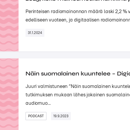
Perinteisen radiomainonnan määrä laski 2,2 % 
edelliseen vuoteen, ja digitaalisen radiomainonn
31.1.2024
Näin suomalainen kuuntelee – Digi
Juuri valmistuneen ”Näin suomalainen kuuntele
tutkimuksen mukaan lähes jokainen suomalain
audiomuo...
PODCAST
19.9.2023