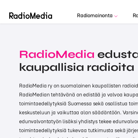
Radiomainonta
Ra
RadioMedia
edust
kaupallisia radioita
RadioMedia ry on suomalainen kaupallisten radioide
RadioMedian tehtävänä on edistää ja valvoa kaupal
toimintaedellytyksiä Suomessa sekä osallistua to
keskusteluun ja vaikuttaa alan säädäntöön. Varsin
edunvalvontatyön lisäksi yhdistys tekee edunvalvo
toimintaedellytyksiä tukevaa tutkimusta sekä järje