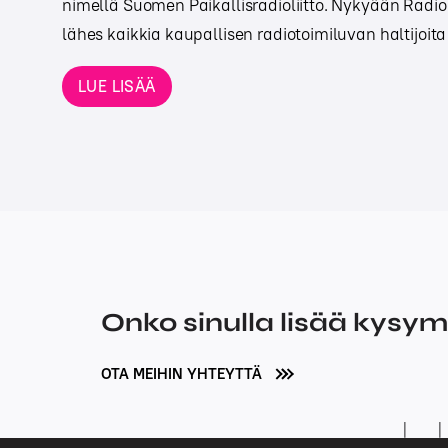
nimellä Suomen Paikallisradioliitto. Nykyään Radi
lähes kaikkia kaupallisen radiotoimiluvan haltijoi
LUE LISÄÄ
Onko sinulla lisää kysy
OTA MEIHIN YHTEYTTÄ