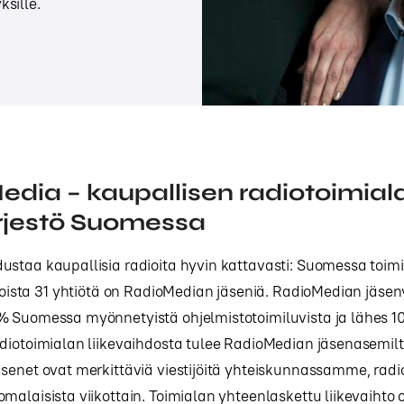
sille.
dia – kaupallisen radiotoimial
rjestö Suomessa
staa kaupallisia radioita hyvin kattavasti: Suomessa toimii
 joista 31 yhtiötä on RadioMedian jäseniä. RadioMedian jäsen
% Suomessa myönnetyistä ohjelmistotoimiluvista ja lähes 1
diotoimialan liikevaihdosta tulee RadioMedian jäsenasemilt
senet ovat merkittäviä viestijöitä yhteiskunnassamme, radi
malaisista viikottain. Toimialan yhteenlaskettu liikevaihto 