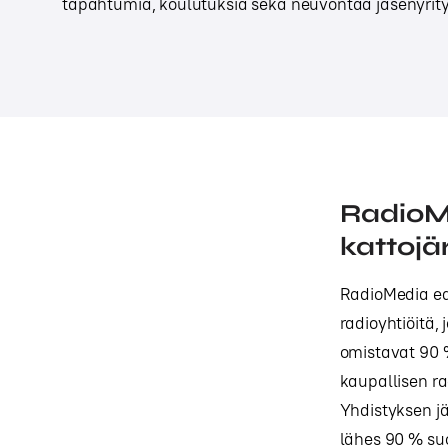
tapahtumia, koulutuksia sekä neuvontaa jäsenyrityk
RadioMe
kattojä
RadioMedia edu
radioyhtiöitä,
omistavat 90 
kaupallisen ra
Yhdistyksen jä
lähes 90 % suo