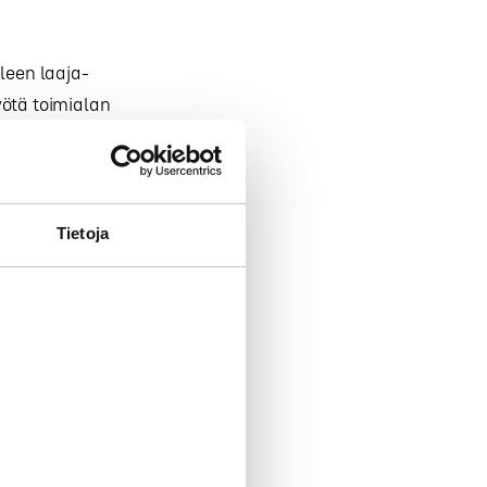
leen laaja-
työtä toimialan
sa
 imagoa sekä
an tapahtumaa,
Tietoja
 jäsen.
on
ijällä on
ainontaa