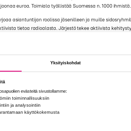
ljoonaa euroa. Toimiala työllistää Suomessa n. 1000 ihmistä.
joaa asiantuntijan roolissa jäsenilleen ja muille sidosryhmil
ktiivista tietoa radioalasta. Järjestö tekee aktiivista kehitys
kehityshankkeilla. RadioMedia ylläpitää yhdessä YLE:n kans
 -palvelua. Lisäksi RadioMedia pyrkii edistämään toimialan
n tasoa. Se järjestää vuosittain kaksi merkittävää radioal
inoskilpailun sekä RadioGaalan.
Yksityiskohdat
Euroopan kaupallisten radioiden liiton (AER) ja Medialiiton
itä
iminta rahoitetaan pääosin yhteiskuntaviestinnällä, joka 
sapuolien evästeitä sivustollamme:
yvinvointia lisäävää ja yhteiskuntaa hyödyttävää voittoa
ömiin toiminnallisuuksiin
ntiin ja analysointiin
nta viestintää. RadioMedian kautta yhteiskunnallisella viest
 parantamaan käyttökokemusta
iestiä kaikilla RadioMedian jäsenradiokanavilla.
uoleen voit kääntyä kaikissa kaupallista radiota ja radiom