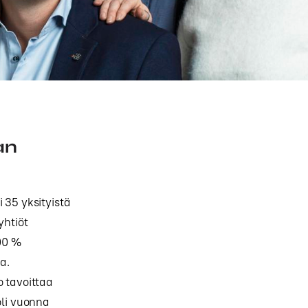
an
 35 yksityistä
yhtiöt
00 %
a.
o tavoittaa
oli vuonna