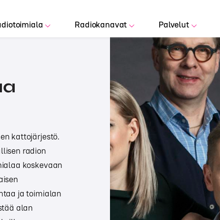
diotoimiala
Radiokanavat
Palvelut
aa
n kattojärjestö.
lisen radion
imialaa koskevaan
aisen
ntaa ja toimialan
stää alan