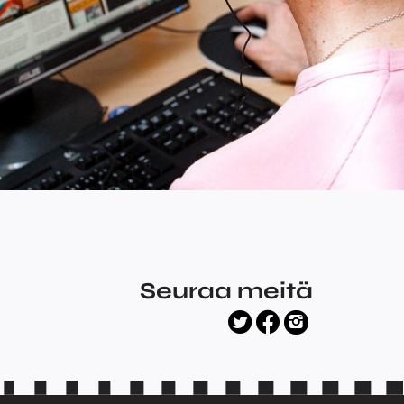
Seuraa meitä
facebook
twitter
instagram