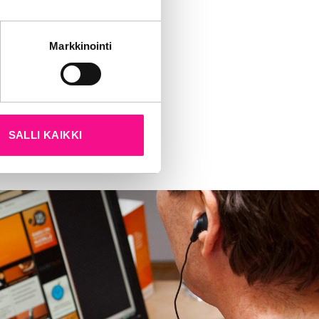
tät sivustoamme.
Markkinointi
kun olet käyttänyt heidän
SALLI KAIKKI