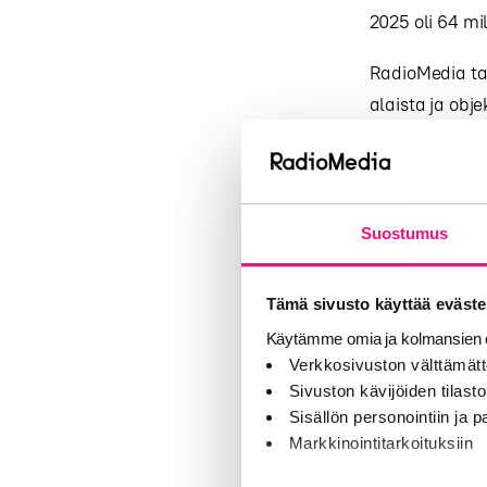
2025 oli 64 mi
RadioMedia tar
alaista ja obje
puolesta eri 
Radioplayer.fi
radiomainonna
Kaiku-audioma
Suostumus
RadioMedia on 
Tämä sivusto käyttää eväste
RadioMedian to
Käytämme omia ja kolmansien o
kansalaisten h
Verkkosivuston välttämätt
Sivuston kävijöiden tilastoi
tavoittelemato
Sisällön personointiin ja
mahdollisuus v
Markkinointitarkoituksiin
RadioMedian p