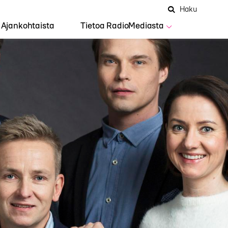
Hae
Avaa
Haku
Hakuken
sivustolta
haku
Ajankohtaista
Tietoa RadioMediasta