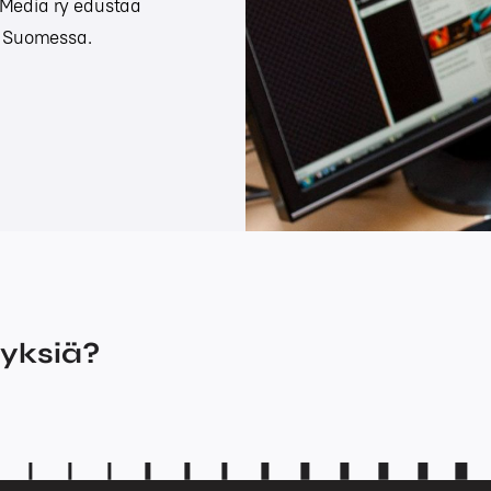
oMedia ry edustaa
ta Suomessa.
myksiä?