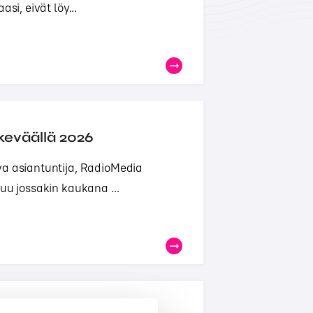
si, eivät löy...
keväällä 2026
va asiantuntija, RadioMedia
uu jossakin kaukana ...