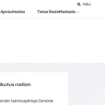
Hae
Avaa
Haku
Hakuken
sivustolta
haku
Ajankohtaista
Tietoa RadioMediasta
ikutus radion
landin toimitusjohtaja Caroline