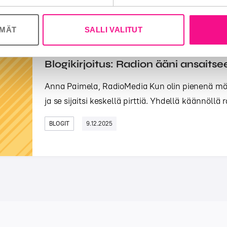
ÖMÄT
SALLI VALITUT
Blogikirjoitus: Radion ääni ansaitse
Anna Paimela, RadioMedia Kun olin pienenä möki
ja se sijaitsi keskellä pirttiä. Yhdellä käännöllä r
BLOGIT
9.12.2025