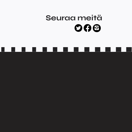
Seuraa meitä
facebook
twitter
instagram