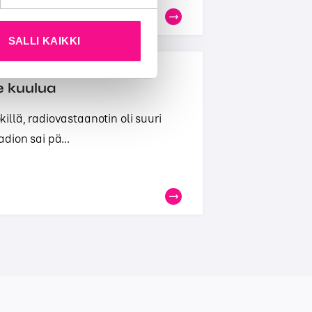
SALLI KAIKKI
e kuulua
llä, radiovastaanotin oli suuri
adion sai pä...