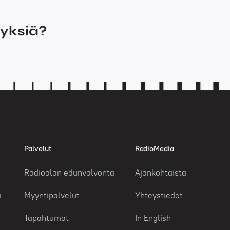
myksiä?
Palvelut
RadioMedia
Radioalan edunvalvonta
Ajankohtaista
a
Myyntipalvelut
Yhteystiedot
Tapahtumat
In English