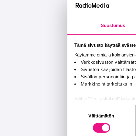
Suostumus
Tämä sivusto käyttää eväste
Käytämme omia ja kolmansien o
Verkkosivuston välttämätt
Sivuston kävijöiden tilastoi
Sisällön personointiin ja
Markkinointitarkoituksiin
Valitse "Yksityiskohdat" tarkast
Suostumuksen
Jaamme sosiaalisen median, mai
Välttämätön
valinta
Kumppanimme voivat yhdistää näitä
palvelujaan (esim. Google).