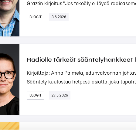
Grazén kirjoitus "Jos tekoäly ei löydä radioasemaa
BLOGIT
3.6.2026
Radiolle tärkeät sääntelyhankkeet 
Kirjoittaja: Anna Paimela, edunvalvonnan johta
Sääntely kuulostaa helposti asialta, joka tapaht
BLOGIT
27.5.2026