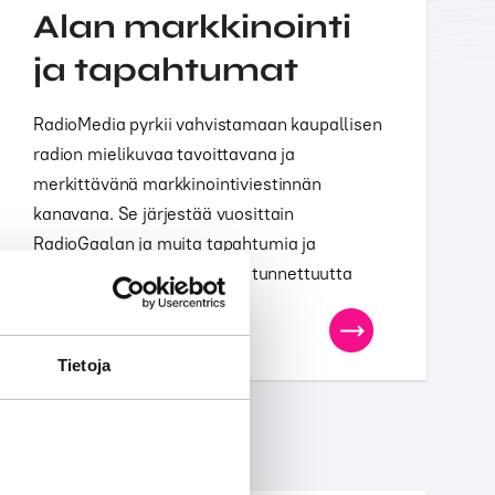
Alan markkinointi
ja tapahtumat
RadioMedia pyrkii vahvistamaan kaupallisen
radion mielikuvaa tavoittavana ja
merkittävänä markkinointiviestinnän
kanavana. Se järjestää vuosittain
RadioGaalan ja muita tapahtumia ja
kilpailuja sekä edistää alan tunnettuutta
viestinnän keinoin.
Tietoja