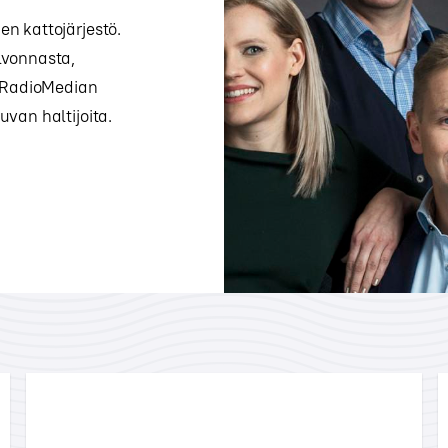
n kattojärjestö.
lvonnasta,
. RadioMedian
van haltijoita.