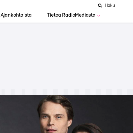
Hae
Avaa
Haku
Hakuken
sivustolta
haku
Ajankohtaista
Tietoa RadioMediasta