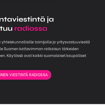
ntaviestintä ja
stuu
radiossa
yhteiskunnallisille toimijoille ja yritysvastuuviestiä
ksille Suomen kattavimman ratkaisun tärkeiden
een. Käytössä ovat kaikki suomalaiset kaupalliset
INEN VIESTINTÄ RADIOSSA