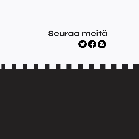
Seuraa meitä
facebook
twitter
instagram