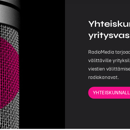
Yhteisku
yritysva
RadioMedia tarjoaa 
välittäville yrity
viestien välittämis
radiokanavat.
YHTEISKUNNALL