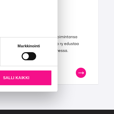
an historiaa
onna 1983, jolloin liitto aloitti toimintansa
sradioliitto. Nykyään RadioMedia ry edustaa
tät sivustoamme.
Markkinointi
kun olet käyttänyt heidän
n radiotoimiluvan haltijoita Suomessa.
SALLI KAIKKI