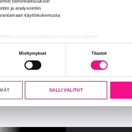
ömiin toiminnallisuuksiin
ntiin ja analysointiin
 parantamaan käyttökokemusta
RadioMedi
ellaksesi evästeitä ja tehdäksesi muutoksia valintaasi.
ilöä, jotka edustavat
RadioMedia perutettiin vu
nimellä Suomen Paikalli
nosalan ja analytiikka-alan kumppaneillemme tietoja siitä, miten käy
Mieltymykset
Tilastot
 tietoja muihin tietoihin, joita olet antanut heille tai joita on kerätty, 
lähes kaikkia kaupallise
ÖMÄT
SALLI VALITUT