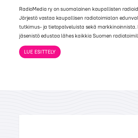
RadioMedia ry on suomalainen kaupallisten radioide
Järjestö vastaa kaupallisen radiotoimialan edunva
tutkimus- ja tietopalveluista sekä markkinoinnista
jäsenistö edustaa lähes kaikkia Suomen radiotoimilu
LUE ESITTELY