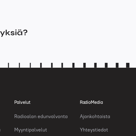
myksiä?
Palvelut
RadioMedia
Radioalan edunvalvonta
Ajankohtaista
a
Myyntipalvelut
Yhteystiedot