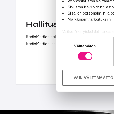
Verkkosivuston välttämätt
Sivuston kävijöiden tilastoi
Sisällön personointiin ja
Markkinointitarkoituksiin
Hallitus ja säännöt
Valitse "Yksityiskohdat" tarkast
RadioMedian hallitukseen kuuluu seitsemän henk
Suostumuksen
RadioMedian jäsenyrityksiä.
Jaamme sosiaalisen median, mai
Välttämätön
valinta
Kumppanimme voivat yhdistää näitä
palvelujaan (esim. Google).
VAIN VÄLTTÄMÄTT