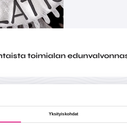
taista toimialan edunvalvonna
Yksityiskohdat