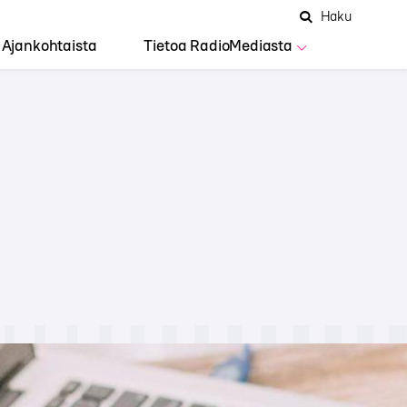
Hae
Avaa
Haku
Hakuken
sivustolta
haku
Ajankohtaista
Tietoa RadioMediasta