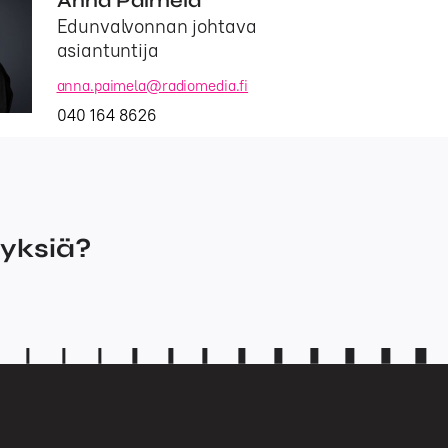
Anna Paimela
Edunvalvonnan johtava
asiantuntija
anna.paimela@radiomedia.fi
040 164 8626
myksiä?