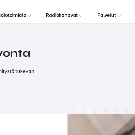
diotoimiala
Radiokanavat
Palvelut
vonta
hitystä tukevan