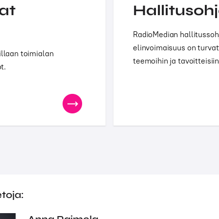
at
Hallitusoh
RadioMedian hallitussohj
elinvoimaisuus on turva
illaan toimialan
teemoihin ja tavoitteisiin
t.
etoja: