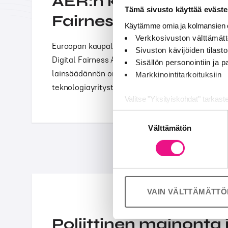
AER:n kannanotto Dig
Tämä sivusto käyttää eväste
Fairness Act -asetuk
Käytämme omia ja kolmansien o
Verkkosivuston välttämätt
Euroopan kaupallisten radioiden liitto (AER) on 
Sivuston kävijöiden tilastoi
Digital Fairness Act -asetukseen. Liiton mukaan
Sisällön personointiin ja
lainsäädännön on turvattava reilu kilpailu ja ra
Markkinointitarkoituksiin
teknologiayritysten hallitsemassa digitaalises
Valitse "Yksityiskohdat" tarkast
Suostumuksen
Jaamme sosiaalisen median, mai
Välttämätön
valinta
Kumppanimme voivat yhdistää näitä
palvelujaan (esim. Google).
VAIN VÄLTTÄMÄTT
Poliittinen mainonta j