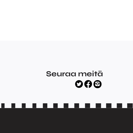
Seuraa meitä
facebook
twitter
instagram