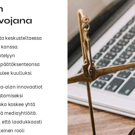
n
lvojana
ta keskusteltaessa
 kanssa.
ntelyyn
ot päätöksenteonsa
ulee kuulluksi.
ia-alan innovaatiot
stamiseksi
joka koskee yhtä
siä mediayhtiöitä.
 että laadukkaasti
keinen rooli