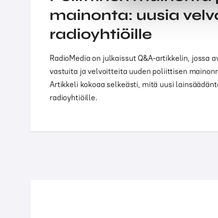
mainonta: uusia velvo
radioyhtiöille
RadioMedia on julkaissut Q&A-artikkelin, jossa a
vastuita ja velvoitteita uuden poliittisen maino
Artikkeli kokoaa selkeästi, mitä uusi lainsäädän
radioyhtiöille.