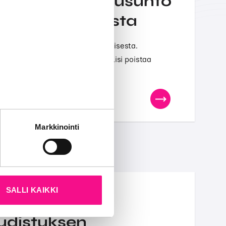
an antama lausunto
in uudistamisesta
ausunnon alkoholilain uudistamisesta.
alkoholimainonnan aikarajat tulisi poistaa
urvaamiseksi.
tät sivustoamme.
Markkinointi
kun olet käyttänyt heidän
SALLI KAIKKI
udistuksen