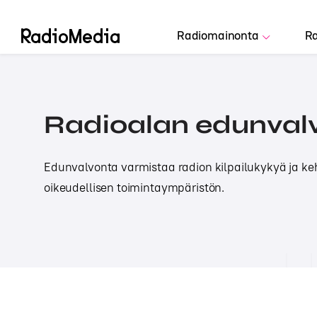
Radiomainonta
Ra
Radioalan edunval
Edunvalvonta varmistaa radion kilpailukykyä ja ke
oikeudellisen toimintaympäristön.