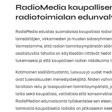
RadioMedia kaupallise
radiotoimialan edunva
RadioMedia edustaa suomalaisia kaupallisia radioi
lainsäätäjien, virkamiesten ja muiden sidosryhmien
Varmistamme, että radion toimintaympäristön sää
osallistuvilla tahoilla on käytössään riittävät tied
tukemiseksi ja että kaupallisen radion näkökulma t
Kotimainen sisällöntuotanto, luovuus ja uudet med
ovat tulevaisuuden menestystekijöitä. Niiden vahvi
tarvitaan reilu ja tasapuolinen toimintaympäristö, 
lailla sekä kaupallisia, valtiollisia että kansainväli
RadioMedian edunvalvonta työskentelee sen eteen,
toimivalla kaupallisella radiolla on jatkossakin kes