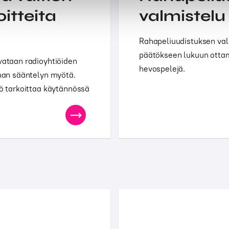
itteita
valmistelu
Rahapeliuudistuksen val
päätökseen lukuun ottam
vataan radioyhtiöiden
hevospelejä.
nnan sääntelyn myötä.
tö tarkoittaa käytännössä