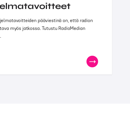
jelmatavoitteet
elmatavoitteiden pääviestinä on, että radion
ttava myös jatkossa. Tutustu RadioMedian
.