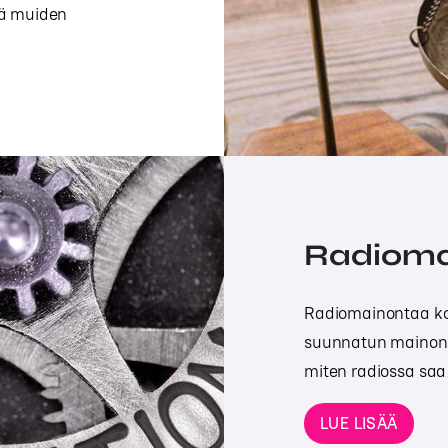
nä muiden
Radioma
Radiomainontaa ko
suunnatun mainonna
miten radiossa saa
LUE LISÄÄ