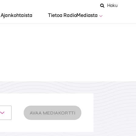
Hae
Avaa
Haku
Hakuken
sivustolta
haku
Ajankohtaista
Tietoa RadioMediasta