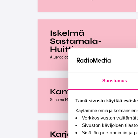
Iskelmä
Sastamala-
Huittinen
Alueradiot Sastamala Oy
Suostumus
Kantriradio
Sanoma Media Finland Oy
Tämä sivusto käyttää eväste
Käytämme omia ja kolmansien o
Verkkosivuston välttämätt
Sivuston kävijöiden tilastoi
Karjalainen Syke
Sisällön personointiin ja