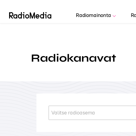
Radiomainonta
Ra
Radiokanavat
Valitse radioasema