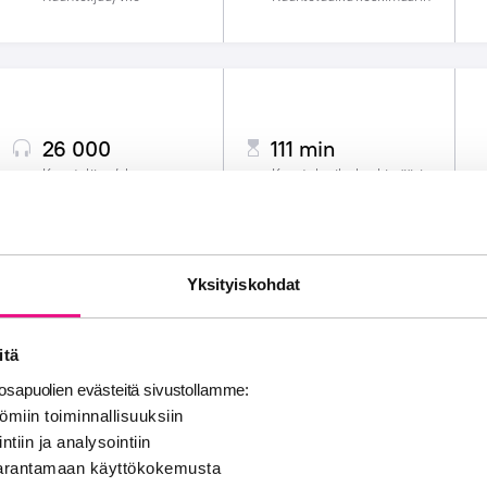
26 000
111 min
Kuuntelijaa/vko
Kuunteluaika keskimäärin
Yksityiskohdat
14 000
88 min
Kuuntelijaa/vko
Kuunteluaika keskimäärin
itä
sapuolien evästeitä sivustollamme:
ömiin toiminnallisuuksiin
ntiin ja analysointiin
 parantamaan käyttökokemusta
14 000
88 min