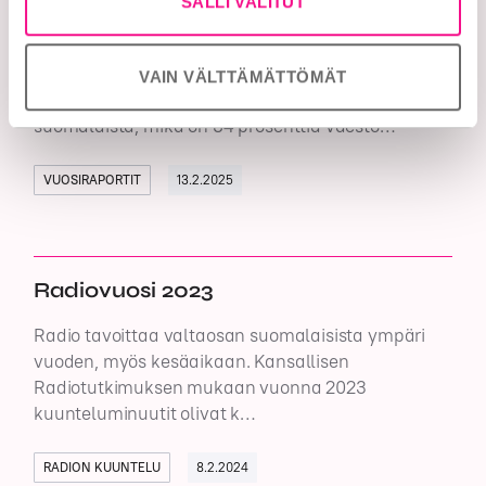
SALLI VALITUT
Radiovuosi 2024
Radiolla on merkittävä rooli suomalaisten arjessa.
VAIN VÄLTTÄMÄTTÖMÄT
Vuonna 2024 radio tavoitti viikoittain 4,3 miljoonaa
suomalaista, mikä on 84 prosenttia väestö…
VUOSIRAPORTIT
13.2.2025
Radiovuosi 2023
Radio tavoittaa valtaosan suomalaisista ympäri
vuoden, myös kesäaikaan. Kansallisen
Radiotutkimuksen mukaan vuonna 2023
kuunteluminuutit olivat k…
RADION KUUNTELU
8.2.2024