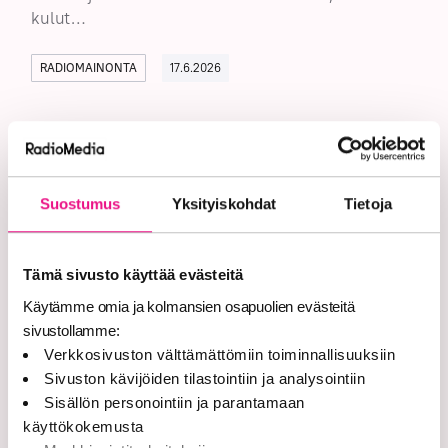
kulut…
RADIOMAINONTA
17.6.2026
Radio ja auto ovat edelleen
erottamaton parivaljakko
Suostumus
Yksityiskohdat
Tietoja
Radio säilyttää asemansa autoilijoiden
tärkeimpänä äänilähteenä myös digitaalisten
Tämä sivusto käyttää evästeitä
palveluiden aikakaudella. Tuoreen kansainvälisen
tutkimuksen m…
Käytämme omia ja kolmansien osapuolien evästeitä
sivustollamme:
Verkkosivuston välttämättömiin toiminnallisuuksiin
KANSAINVÄLISTÄ TUTKIMUSTIETOA
17.6.2026
Sivuston kävijöiden tilastointiin ja analysointiin
Sisällön personointiin ja parantamaan
käyttökokemusta