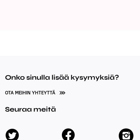
Onko sinulla lisää kysymyksiä?
OTA MEIHIN YHTEYTTÄ
Seuraa meitä
facebook
twitter
insta