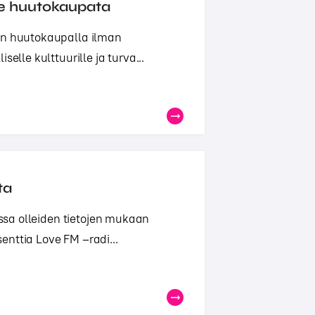
ule huutokaupata
aan huutokaupalla ilman
elle kulttuurille ja turva...
ta
essa olleiden tietojen mukaan
nttia Love FM –radi...