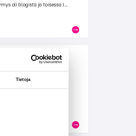
s oli blogista ja toisessa l...
isältöjen jakelusta
Tietoja
on demand -palveluiden
skevista yksityiskohdista FM-