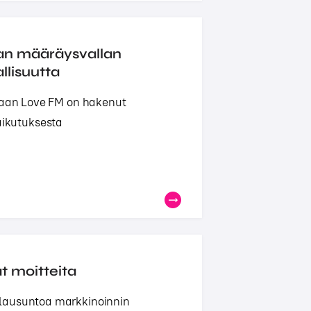
van määräysvallan
llisuutta
ukaan Love FM on hakenut
ikutuksesta
t moitteita
 lausuntoa markkinoinnin