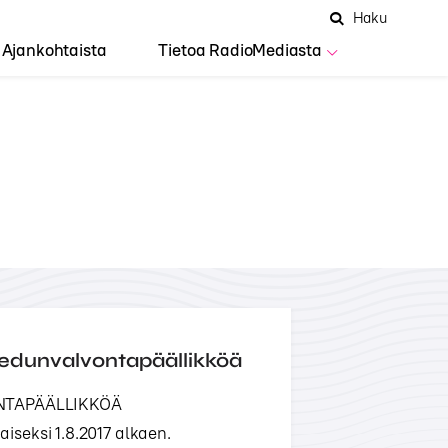
Hae
Avaa
Haku
Hakuken
sivustolta
haku
Ajankohtaista
Tietoa RadioMediasta
 edunvalvontapäällikköä
VONTAPÄÄLLIKKÖÄ
seksi 1.8.2017 alkaen.