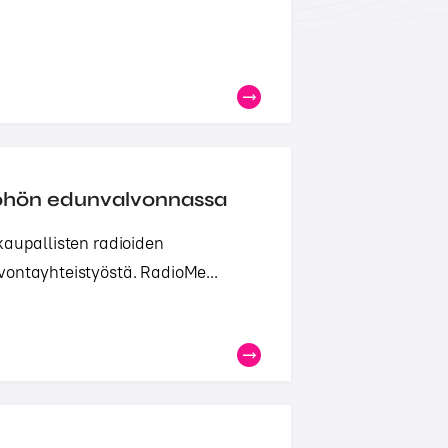
yöhön edunvalvonnassa
kaupallisten radioiden
vontayhteistyöstä. RadioMe...