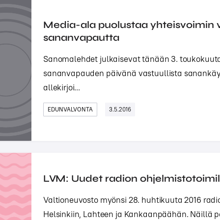
Media-ala puolustaa yhteisvoimin v
sananvapautta
Sanomalehdet julkaisevat tänään 3. toukokuut
sananvapauden päivänä vastuullista sanankäyt
allekirjoi...
EDUNVALVONTA
3.5.2016
LVM: Uudet radion ohjelmistotoim
Valtioneuvosto myönsi 28. huhtikuuta 2016 radi
Helsinkiin, Lahteen ja Kankaanpäähän. Näillä p