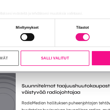
ellaksesi evästeitä ja tehdäksesi muutoksia valintaasi.
Sampsa Jolma valittiin RadioMedia
hallituksen puheenjohtajaksi
nosalan ja analytiikka-alan kumppaneillemme tietoja siitä, miten käy
Mieltymykset
Tilastot
 tietoja muihin tietoihin, joita olet antanut heille tai joita on kerätty, 
Porilaisen Mediatakojat Oy:n toimitusjohtaja S
RadioMedian ry:n liittokokouksessa uudeksi hall
EDUNVALVONTA
24.11.2016
ÖMÄT
SALLI VALITUT
Suunnitelmat taajuushuutokaupast
väistyvää radiojohtajaa
RadioMedian hallituksen puheenjohtajan tehtäv