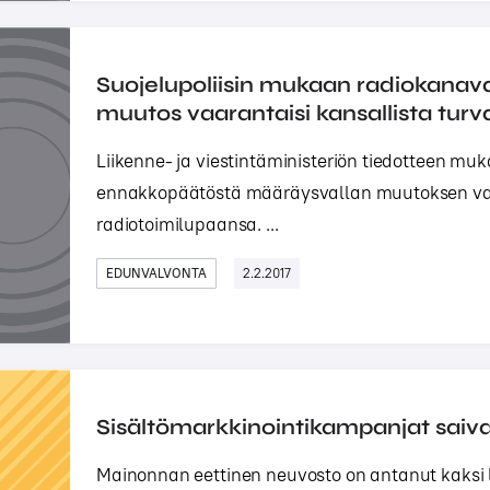
Suojelupoliisin mukaan radiokana
muutos vaarantaisi kansallista turva
Liikenne- ja viestintäministeriön tiedotteen m
ennakkopäätöstä määräysvallan muutoksen va
radiotoimilupaansa. ...
EDUNVALVONTA
2.2.2017
Sisältömarkkinointikampanjat saiva
Mainonnan eettinen neuvosto on antanut kaksi