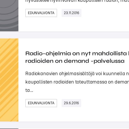
hyvästelee hyvinvoivan kaupallisen radion, mutt
EDUNVALVONTA
23.11.2016
Radio-ohjelmia on nyt mahdollista 
radioiden on demand -palvelussa
Radiokanavien ohjelmasisältöjä voi kuunnella n
kaupallisten radioiden toteuttamassa on demand
ta...
EDUNVALVONTA
29.6.2016