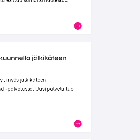
a esittää samalla huolestu...
kuunnella jälkikäteen
yt myös jälkikäteen
 -palvelussa. Uusi palvelu tuo