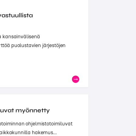
astuullista
a kansainvälisenä
töä puolustavien järjestöjen
iluvat myönnetty
otoiminnan ohjelmistotoimiluvat
aikkakunnilla hakemus...