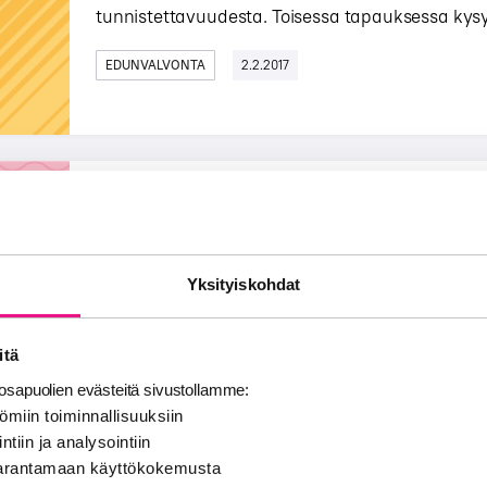
tunnistettavuudesta. Toisessa tapauksessa kysymy
EDUNVALVONTA
2.2.2017
RadioMedia ja Teosto sopimukseen s
radioiden on demand -palveluissa
Yksityiskohdat
RadioMedia ja Teosto ovat sopineet radioiden 
musiikinkäyttöä ja musiikinkäyttökorvauksia ko
lä...
itä
sapuolien evästeitä sivustollamme:
EDUNVALVONTA
18.1.2017
ömiin toiminnallisuuksiin
ntiin ja analysointiin
 parantamaan käyttökokemusta