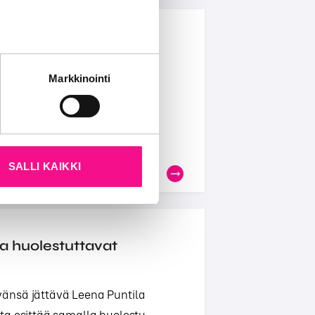
 ry:n uudeksi
tät sivustoamme.
Markkinointi
kun olet käyttänyt heidän
ampsa Jolma valittiin tänään
ituksen puheenjohtajaks...
SALLI KAIKKI
a huolestuttavat
änsä jättävä Leena Puntila