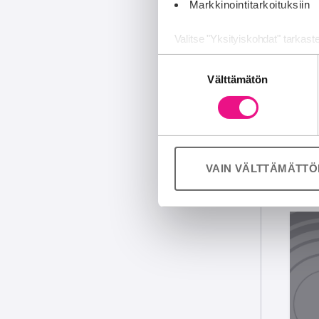
Markkinointitarkoituksiin
Valitse "Yksityiskohdat" tarkast
Suostumuksen
Jaamme sosiaalisen median, mai
Välttämätön
valinta
Kumppanimme voivat yhdistää näitä
palvelujaan (esim. Google).
VAIN VÄLTTÄMÄTT