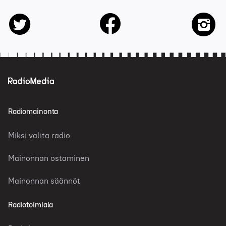
facebook
twitter
insta
Radiomainonta
Miksi valita radio
Mainonnan ostaminen
Mainonnan säännöt
Radiotoimiala