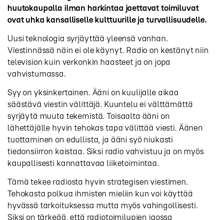
huutokaupalla ilman harkintaa jaettavat toimiluvat
ovat uhka kansalliselle kulttuurille ja turvallisuudelle.
Uusi teknologia syrjäyttää yleensä vanhan.
Viestinnässä näin ei ole käynyt. Radio on kestänyt niin
television kuin verkonkin haasteet ja on jopa
vahvistumassa.
Syy on yksinkertainen. Ääni on kuulijalle aikaa
säästävä viestin välittäjä. Kuuntelu ei välttämättä
syrjäytä muuta tekemistä. Toisaalta ääni on
lähettäjälle hyvin tehokas tapa välittää viesti. Äänen
tuottaminen on edullista, ja ääni syö niukasti
tiedonsiirron kaistaa. Siksi radio vahvistuu ja on myös
kaupallisesti kannattavaa liiketoimintaa.
Tämä tekee radiosta hyvin strategisen viestimen.
Tehokasta polkua ihmisten mieliin kun voi käyttää
hyvässä tarkoituksessa mutta myös vahingollisesti.
Siksi on tärkeää, että radiotoimilupien jaossa