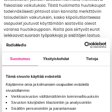
fiskaalisia vaikutuksia. Tästä huolimatta huutokaupat
todennäköisesti johtavat alan kannalta merkittäviin
talou­dellisiin vaikutuksiin, koska kilpailutilanteessa
osapuolet joutuvat käyttämään saatavilla olevat
varansa huutokauppaan. Alalta pois siirtyvät eurot
leikkaavat suoraan työpaikkoja ­ja sisältöjen laatua.
Huutokauppa on myös riski moninaisuudelle ja
paikallisuudelle, koska pienempi yleisöpohja tekee
niistä taloudelli­sesti erityisen haavoittuvaisia. Mikäli
Suostumus
Yksityiskohdat
Tietoja
toimiluvista joutuu huutokaupassa maksamaan
nykyistä enemmän, suomalaisen ra­diomarkkinan
maailmanlaajuisesti ainutlaatuinen monipuolisuus ja
Tämä sivusto käyttää evästeitä
laaja-alaisuus ovat vaarassa.
Käytämme omia ja kolmansien osapuolien evästeitä
Kukaan ei ole esittänyt nyky­tilanteessa olevan
sivustollamme:
konkreettista ongelmaa. Nykyjärjestelmä toimii.
Verkkosivuston välttämättömiin toiminnallisuuksiin
Valtioneuvostolla on mahdollisuus vaikuttaa
Sivuston kävijöiden tilastointiin ja analysointiin
radiotarjontaan ja siihen, kenelle toimi­lupia
Sisällön personointiin ja parantamaan