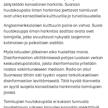
säilytetään kansallinen harkinta. Suoraan
huutokaupalla ilman harkintaa jaettavat toimiluvat
ovat uhka kansalliselle kulttuurille ja turvallisuudelle.
Angloamerikkalaisen kulttuurin paine on vahva. Suora
huutokauppa ilman harkintaa saattaa avata ovet
toimijoille, jotka sivuuttavat nykyistä laajemmin
kotimaisen ja paikallisen sisällön.
Myös totuuden jälkeinen aika huolettaa monia.
Disinformaa­tion välittämisessä pohjaa luodaan verkon
keskustelupalstoilla, joista disinformaatio yritetään
nostaa vakiintuneeseen mediaan. Radio on ollut
Suomessa tähän asti tyystin vapaa tarkoituksellisen
disinformaa­tion levittämisestä. Tätä hyvää tilannetta
on syytä suojella kansallisella harkinnalla toimi­lupien
jaossa.
Toimilupien huutokaupalla ei kukaan tunnusta
tavoiteltavan julkisen talouden kannalta merkittäviä