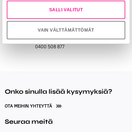
SALLI VALITUT
Stefan Möller
Toimitusjohtaja
VAIN VÄLTTÄMÄTTÖMÄT
stefan.moller@radiomedia.fi
0400 508 877
Onko sinulla lisää kysymyksiä?
OTA MEIHIN YHTEYTTÄ
Seuraa meitä