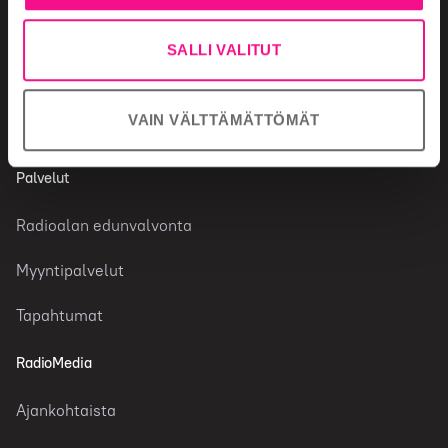
Radiokanavat
SALLI VALITUT
Tutkimustietoa radiosta
VAIN VÄLTTÄMÄTTÖMÄT
Faktaa toimialasta
Palvelut
Radioalan edunvalvonta
Myyntipalvelut
Tapahtumat
RadioMedia
Ajankohtaista