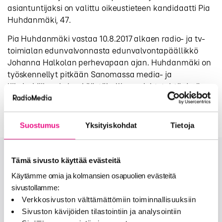
asiantuntijaksi on valittu oikeustieteen kandidaatti Pia
Huhdanmäki, 47.
Pia Huhdanmäki vastaa 10.8.2017 alkaen radio- ja tv-
toimialan edunvalvonnasta edunvalvontapäällikkö
Johanna Halkolan perhevapaan ajan. Huhdanmäki on
työskennellyt pitkään Sanomassa media- ja
liikejuridiikan ja henkilöstöhallinnon johtotehtävissä,
viimeksi Sanoma Media Finlandin henkilöstöjohtajana.
Suostumus
Yksityiskohdat
Tietoja
Tämä sivusto käyttää evästeitä
Onko sinulla lisää kysymyksiä?
Käytämme omia ja kolmansien osapuolien evästeitä
sivustollamme:
OTA MEIHIN YHTEYTTÄ
Verkkosivuston välttämättömiin toiminnallisuuksiin
Sivuston kävijöiden tilastointiin ja analysointiin
Seuraa meitä