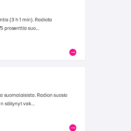
tia (3 h 1 min). Radiota
5 prosenttia suo...
aa suomalaisista. Radion suosio
 säilynyt vak...