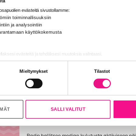
itä
RADION KUUNTELU
12.9.2021
sapuolien evästeitä sivustollamme:
ömiin toiminnallisuuksiin
ntiin ja analysointiin
 parantamaan käyttökokemusta
Radiovuosi 2019
ellaksesi evästeitä ja tehdäksesi muutoksia valintaasi.
Radion ääressä viihtyy päivittäin 3,4 miljoonaa
viime vuonna 2 tuntia 40 minuuttia päivässä. Tä
nosalan ja analytiikka-alan kumppaneillemme tietoja siitä, miten käy
Mieltymykset
Tilastot
 tietoja muihin tietoihin, joita olet antanut heille tai joita on kerätty, 
RADION KUUNTELU
13.2.2020
ÖMÄT
SALLI VALITUT
Radiovuosi 2018
Radio hallitsee median kulutusta aktiiviseen p