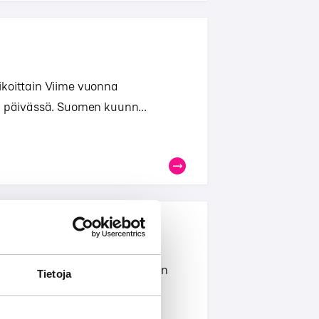
ikoittain Viime vuonna
a päivässä. Suomen kuunn...
poikkeusajat vaikuttivat radion
Tietoja
 mukaan erityise...