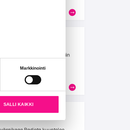
 suomalaista Radiota kuunneltiin
män lisäksi m...
tät sivustoamme.
Markkinointi
kun olet käyttänyt heidän
SALLI KAIKKI
äiväsaikaan Radiota kuuntelee