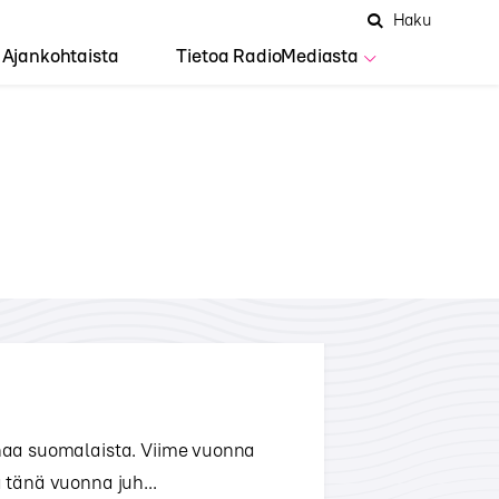
Hae
Avaa
Haku
Hakuken
sivustolta
haku
Ajankohtaista
Tietoa RadioMediasta
oonaa suomalaista. Viime vuonna
a tänä vuonna juh...