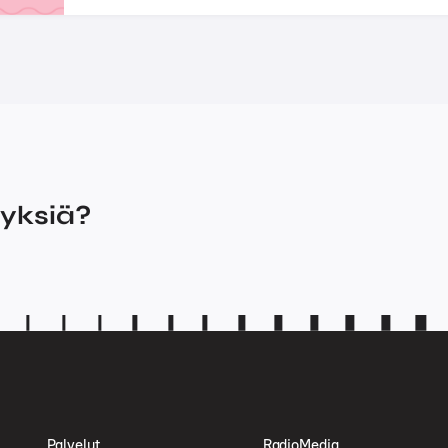
myksiä?
Palvelut
RadioMedia