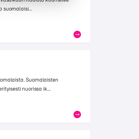
ia suomalaisi...
uomalaista. Suomalaisten
tyisesti nuorissa ik...