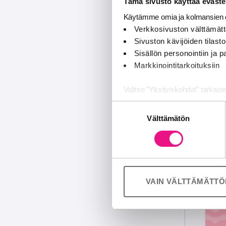
Tämä sivusto käyttää eväste
Käytämme omia ja kolmansien o
Verkkosivuston välttämätt
Sivuston kävijöiden tilastoi
Sisällön personointiin ja
Markkinointitarkoituksiin
Valitse "Yksityiskohdat" tarkast
Suostumuksen
Jaamme sosiaalisen median, mai
Välttämätön
valinta
Kumppanimme voivat yhdistää näitä
palvelujaan (esim. Google).
VAIN VÄLTTÄMÄTT