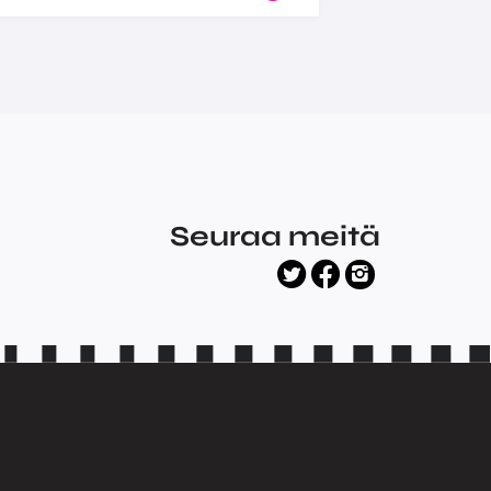
Seuraa meitä
facebook
twitter
instagram