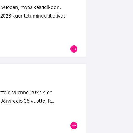
i vuoden, myös kesäaikaan.
023 kuunteluminuutit olivat
oittain Vuonna 2022 Ylen
ärviradio 35 vuotta, R...