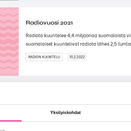
Radiovuosi 2021
Radiota kuuntelee 4,4 miljoonaa suomalaista vi
suomalaiset kuuntelivat radiota lähes 2,5 tunti
RADION KUUNTELU
10.2.2022
Radiovuosi 2020
Radionkuuntelu kotona lisääntyi Koronavuoden 
Yksityiskohdat
kuunteluun. Finnpanelin radiokuuntelutilastojen