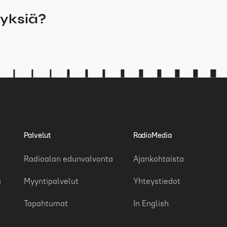
myksiä?
Palvelut
RadioMedia
Radioalan edunvalvonta
Ajankohtaista
a
Myyntipalvelut
Yhteystiedot
Tapahtumat
In English