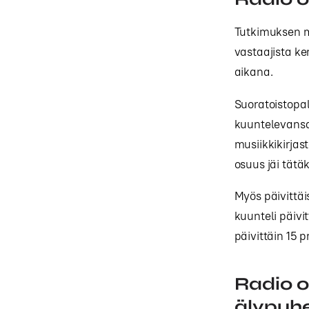
Tutkimuksen m
vastaajista k
aikana.
Suoratoistopal
kuuntelevansa 
musiikkikirjast
osuus jäi tät
Myös päivittäi
kuunteli päivi
päivittäin 15 p
Radio o
älypuhe