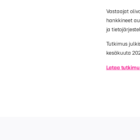
Vastaajat oliva
hankkineet aut
ja tietojärjes
Tutkimus julk
kesäkuuta 202
Lataa tutkimu