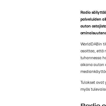
Radio säilytt
palveluiden a
auton ostajist
ominaisuutena 
WorldDABin ti
osoittaa, ett
tuhannessa ha
aikana auton 
mediankäyttöä 
Tulokset ovat 
myös tulevais
Radio o