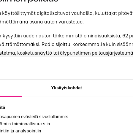
 käyttöliittymät digitalisoituvat vauhdilla, kuluttajat pitävä
tämättömänä osana auton varustelua.
a kysyttiin uuden auton tärkeimmistä ominaisuuksista, 62 p
välttämättömäksi. Radio sijoittui korkeammalle kuin sisää
estelmä, kosketusnäyttö tai älypuhelimen peilausjärjestelmä
roid Auto.
enttia autossa radiota kuuntelevista kertoi kaipaavansa rad
jos sitä ei olisi käytettävissä autossa.
Yksityiskohdat
avat, että radio ei ole kuluttajille vain yksi sisältövaihtoeh
n keskeinen osa auton käyttökokemusta.
itä
sapuolien evästeitä sivustollamme:
ömiin toiminnallisuuksiin
n helppo, luotettava ja turvallin
ntiin ja analysointiin