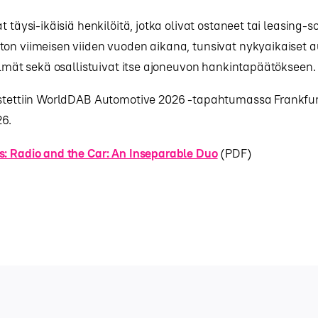
t täysi-ikäisiä henkilöitä, jotka olivat ostaneet tai leasing-
on viimeisen viiden vuoden aikana, tunsivat nykyaikaiset a
telmät sekä osallistuivat itse ajoneuvon hankintapäätökseen.
istettiin WorldDAB Automotive 2026 -tapahtumassa Frankfurt
6.
s: Radio and the Car: An Inseparable Duo
(PDF)