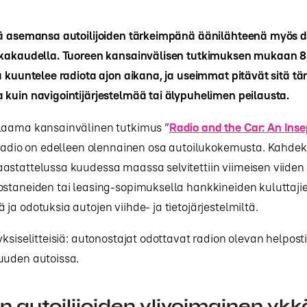
ää asemansa autoilijoiden tärkeimpänä äänilähteenä myös di
ikakaudella. Tuoreen kansainvälisen tutkimuksen mukaan 8
a kuuntelee radiota ajon aikana, ja useimmat pitävät sitä 
kuin navigointijärjestelmää tai älypuhelimen peilausta.
laama kansainvälinen tutkimus ”
Radio and the Car: An Ins
ä radio on edelleen olennainen osa autoilukokemusta. Kahde
astattelussa kuudessa maassa selvitettiin viimeisen viide
ostaneiden tai leasing-sopimuksella hankkineiden kuluttaji
ja odotuksia autojen viihde- ja tietojärjestelmiltä.
yksiselitteisiä: autonostajat odottavat radion olevan helposti
uuden autoissa.
n autoilijoiden ylivoimainen yk