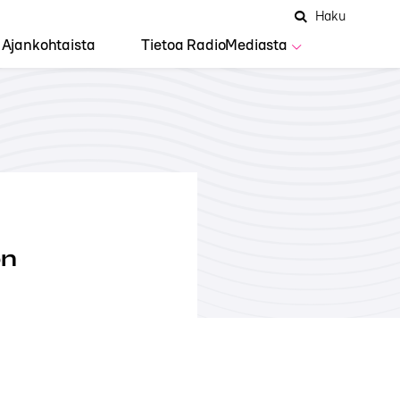
Hae
Avaa
Haku
Hakuken
sivustolta
haku
Ajankohtaista
Tietoa RadioMediasta
on