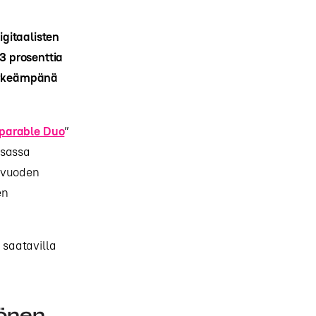
gitaalisten
3 prosenttia
tärkeämpänä
eparable Duo
”
ksassa
n vuoden
en
 saatavilla
könen