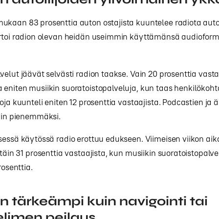
ukaan 83 prosenttia auton ostajista kuuntelee radiota auto
ertoi radion olevan heidän useimmin käyttämänsä audioform
velut jäävät selvästi radion taakse. Vain 20 prosenttia vastaa
eniten musiikin suoratoistopalveluja, kun taas henkilökoht
oja kuunteli eniten 12 prosenttia vastaajista. Podcastien ja ä
äkin pienemmäksi.
sessä käytössä radio erottuu edukseen. Viimeisen viikon aik
ttäin 31 prosenttia vastaajista, kun musiikin suoratoistopalve
rosenttia.
n tärkeämpi kuin navigointi tai
limen peilaus