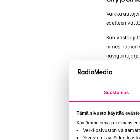
Vaikka autojen
edelleen vält
Kun vastaajilt
nimesi radion 
navigointijärj
CarPlay ja And
Peräti 85 pros
merkittävästi, 
Suostumus
Tulokset osoitt
joukossa, vaa
Tämä sivusto käyttää eväste
Käytämme omia ja kolmansien o
Verkkosivuston välttämätt
Radio o
Sivuston kävijöiden tilastoi