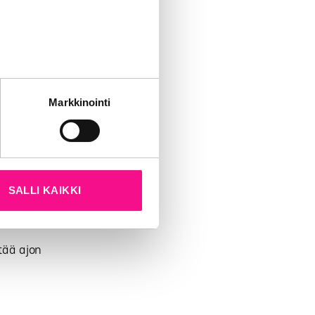
tät sivustoamme.
la.
Markkinointi
kun olet käyttänyt heidän
lähteitä.
ä. Vastaajista
Yli puolet
SALLI KAIKKI
tapahtuvissa
tää ajon