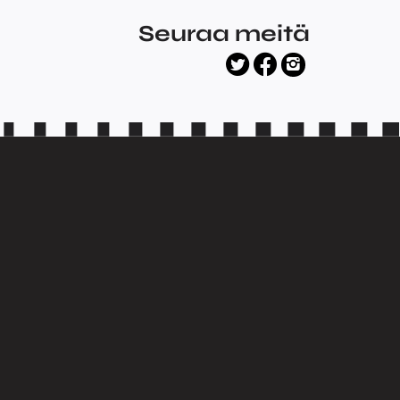
Seuraa meitä
facebook
twitter
instagram