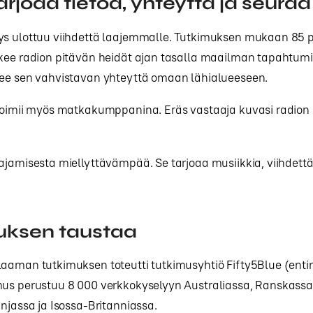
arjoaa tietoa, yhteyttä ja seuraa
ys ulottuu viihdettä laajemmalle. Tutkimuksen mukaan 85 p
okee radion pitävän heidät ajan tasalla maailman tapahtumi
kee sen vahvistavan yhteyttä omaan lähialueeseen.
 toimii myös matkakumppanina. Eräs vastaaja kuvasi radion
ajamisesta miellyttävämpää. Se tarjoaa musiikkia, viihdettä
uksen taustaa
laaman tutkimuksen toteutti tutkimusyhtiö Fifty5Blue (enti
mus perustuu 8 000 verkkokyselyyn Australiassa, Ranskassa
anjassa ja Isossa-Britanniassa.