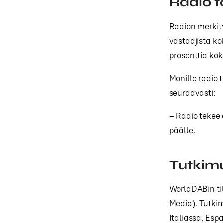
Radio t
Radion merkit
vastaajista k
prosenttia ko
Monille radio
seuraavasti:
– Radio tekee 
päälle.
Tutkim
WorldDABin ti
Media). Tutki
Italiassa, Esp