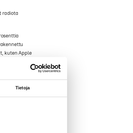
t radiota
rosenttia
nrakennettu
t, kuten Apple
iota
Tietoja
to muiden
en