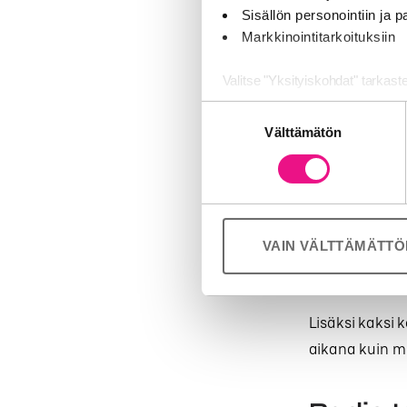
Sisällön personointiin ja
Yksi radion va
Markkinointitarkoituksiin
Tutkimuksen 
Valitse "Yksityiskohdat" tarkast
96 prosent
Suostumuksen
Jaamme sosiaalisen median, mai
87 prosent
Välttämätön
valinta
Kumppanimme voivat yhdistää näitä
72 prosent
palvelujaan (esim. Google).
Radio nähdään 
83 prosenttia p
VAIN VÄLTTÄMÄTT
vastaajista il
häiriö- tai hät
Lisäksi kaksi 
aikana kuin mu