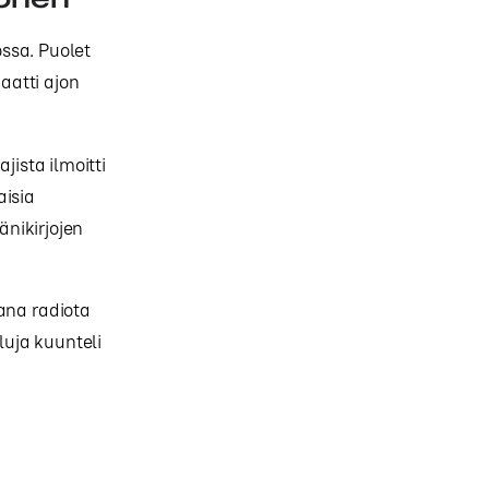
ssa. Puolet
aatti ajon
jista ilmoitti
aisia
änikirjojen
ana radiota
luja kuunteli