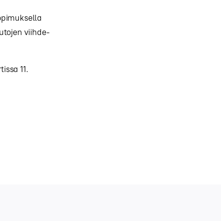
sopimuksella
utojen viihde-
issa 11.