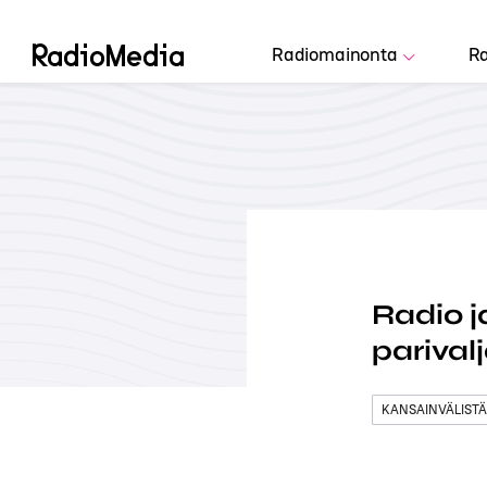
Radiomainonta
Ra
Radio j
parival
KANSAINVÄLISTÄ