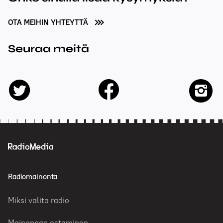
OTA MEIHIN YHTEYTTÄ
Seuraa meitä
facebook
twitter
insta
Radiomainonta
Miksi valita radio
Mainonnan ostaminen