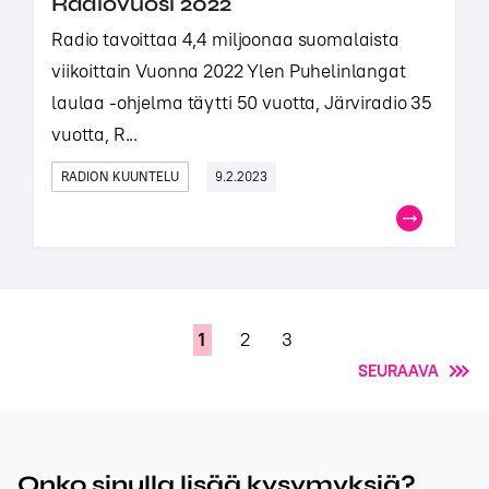
Radiovuosi 2022
Radio tavoittaa 4,4 miljoonaa suomalaista
viikoittain Vuonna 2022 Ylen Puhelinlangat
laulaa -ohjelma täytti 50 vuotta, Järviradio 35
vuotta, R...
RADION KUUNTELU
9.2.2023
1
2
3
SEURAAVA
Onko sinulla lisää kysymyksiä?