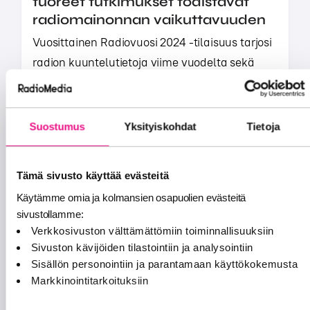
tuoreet tutkimukset todistavat
radiomainonnan vaikuttavuuden
Vuosittainen Radiovuosi 2024 -tilaisuus tarjosi
radion kuuntelutietoja viime vuodelta sekä
paljasti asiantuntijoiden ja tuoreiden
tutkimusten avu...
Suostumus
Yksityiskohdat
Tietoja
RADIOMAINONTA
15.2.2024
Tämä sivusto käyttää evästeitä
Käytämme omia ja kolmansien osapuolien evästeitä
sivustollamme:
Verkkosivuston välttämättömiin toiminnallisuuksiin
Sivuston kävijöiden tilastointiin ja analysointiin
Radiovuosi 2023
Sisällön personointiin ja parantamaan käyttökokemusta
Radio tavoittaa valtaosan suomalaisista
Markkinointitarkoituksiin
ympäri vuoden, myös kesäaikaan. Kansallisen