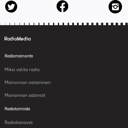
facebook
twitter
insta
Radiomainonta
Miksi valita radio
Mainonnan ostaminen
Mainonnan säännöt
Radiotoimiala
Radiokanavat