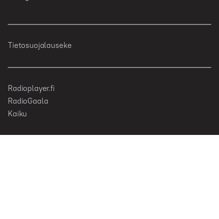
Tietosuojalauseke
Radioplayer.fi
RadioGaala
Kaiku