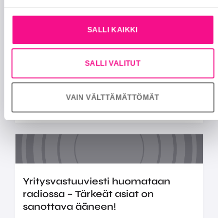
eksyä on Kuukauden radiobiisi
myös tammikuussa
Haloo Helsingin Voiko enkelitkin eksyä jatkaa
SALLI KAIKKI
Suomen radioiden tavoittavimpana
kappaleena ja se on palkittu Kuukauden
SALLI VALITUT
radiobiisi -tunnustuksella ...
KUUKAUDEN RADIOBIISI
6.2.2026
VAIN VÄLTTÄMÄTTÖMÄT
Yritysvastuuviesti huomataan
radiossa – Tärkeät asiat on
sanottava ääneen!