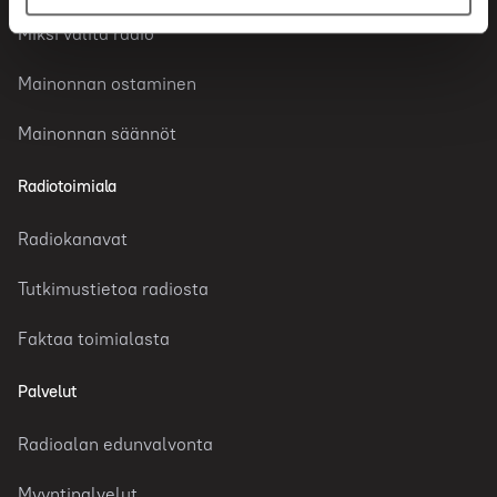
Miksi valita radio
Mainonnan ostaminen
Mainonnan säännöt
Radiotoimiala
Radiokanavat
Tutkimustietoa radiosta
Faktaa toimialasta
Palvelut
Radioalan edunvalvonta
Myyntipalvelut