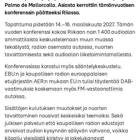
Palma de Mallorcalla. Asiasta kerrottiin tämänvuotisen
konferenssin päätteeksi Riiassa.
Tapahtuma pidetään 14.–16. maaliskuuta 2027. Tämän
vuoden konferenssi kokosi Riikaan noin 1 400 audioalan
ammattilaista keskustelemaan muun muassa
tekoälystä, radion asemasta autoissa, nuorten
tavoittamisesta sekä audioalan liiketoimintamalleista.
Konferenssissa korostui myös sääntelykeskustelu.
EBU:n ja kaupallisen radion eurooppalaisen
etujärjestön AER:n mukaan EU:n tulisi täydentää DAB-
vaatimuksia koskemaan myös FM-vastaanottimia
autoissa.
Sisältöjen kulutuksen muutokset ja nuorten
tavoittaminen nousivat keskeisiksi teemoiksi. Sekä
julkisen palvelun että kaupallisen radion edustajat
arvioivat audion kysynnän säilyvän vahvana, vaikka
kilpailu yleisöistä kiristyy ja jakelukanavat