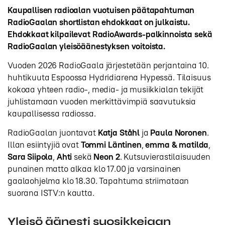
Kaupallisen radioalan vuotuisen päätapahtuman
RadioGaalan shortlistan ehdokkaat on julkaistu.
Ehdokkaat kilpailevat RadioAwards-palkinnoista sekä
RadioGaalan yleisöäänestyksen voitoista.
Vuoden 2026 RadioGaala järjestetään perjantaina 10.
huhtikuuta Espoossa Hydridiarena Hypessä. Tilaisuus
kokoaa yhteen radio-, media- ja musiikkialan tekijät
juhlistamaan vuoden merkittävimpiä saavutuksia
kaupallisessa radiossa.
RadioGaalan juontavat
Katja Ståhl
ja
Paula Noronen
.
Illan esiintyjiä ovat
Tommi Läntinen
,
emma & matilda
,
Sara Siipola
,
Ahti
sekä
Neon 2
. Kutsuvierastilaisuuden
punainen matto alkaa klo 17.00 ja varsinainen
gaalaohjelma klo 18.30. Tapahtuma striimataan
suorana ISTV:n kautta.
Yleisö äänesti suosikkejaan