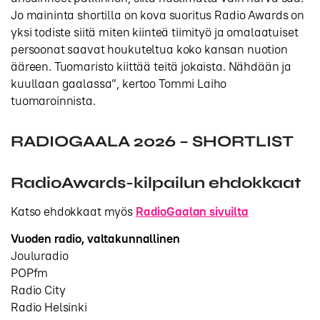
Jo maininta shortilla on kova suoritus Radio Awards on
yksi todiste siitä miten kiinteä tiimityö ja omalaatuiset
persoonat saavat houkuteltua koko kansan nuotion
ääreen. Tuomaristo kiittää teitä jokaista. Nähdään ja
kuullaan gaalassa”, kertoo Tommi Laiho
tuomaroinnista.
RADIOGAALA 2026 – SHORTLIST
RadioAwards-kilpailun ehdokkaat
Katso ehdokkaat myös
RadioGaalan sivuilta
Vuoden radio, valtakunnallinen
Jouluradio
POPfm
Radio City
Radio Helsinki