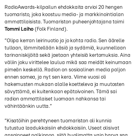
RadioAwards-kilpailun ehdokkaita arvioi 20 hengen
tuomaristo, joka koostuu media- ja markkinointialan
ammattilaisista. Tuomariston puheenjohtajana toimi
Tommi Laiho
(Folk Finland).
”Olipa kerran leirinuotio ja jo kohta radio. Sen äärelle
tullaan, lämmitellään käsiä ja sydämiä, kuunnellaan
tarinaniskijöitä sekä jaetaan yhteisiä kertomuksia. Aina
väliin joku virittelee laulua mikä saa meidät keinumaan
pimeän keskellä. Radion on sosiaalinen media paljon
ennen somea, ja nyt sen kera. Viime vuosi oli
hakemusten mukaan alalle koetteleva ja muutosten
sävyttämä, ei kuitenkaan epätoivoinen. Tämä sai
radion ammattilaiset luomaan nahkansa tai
vähintäänkin uutta.”
”Kisatöihin perehtyneen tuomariston oli kunnia
tutustua laadukkaisiin ehdokkaisiin. Useat olisivat
ansainneet palkinnon, siitä huolimatta vain harva saa.