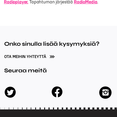
Radioplayer.
Tapahtuman järjestää
RadioMedia
.
Onko sinulla lisää kysymyksiä?
OTA MEIHIN YHTEYTTÄ
Seuraa meitä
facebook
twitter
insta