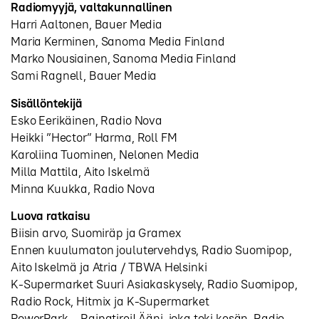
Radiomyyjä, valtakunnallinen
Harri Aaltonen, Bauer Media
Maria Kerminen, Sanoma Media Finland
Marko Nousiainen, Sanoma Media Finland
Sami Ragnell, Bauer Media
Sisällöntekijä
Esko Eerikäinen, Radio Nova
Heikki ”Hector” Harma, Roll FM
Karoliina Tuominen, Nelonen Media
Milla Mattila, Aito Iskelmä
Minna Kuukka, Radio Nova
Luova ratkaisu
Biisin arvo, Suomiräp ja Gramex
Ennen kuulumaton joulutervehdys, Radio Suomipop,
Aito Iskelmä ja Atria / TBWA Helsinki
K-Supermarket Suuri Asiakaskysely, Radio Suomipop,
Radio Rock, Hitmix ja K-Supermarket
PowerPark – Raipatirei! Ääni, joka teki kesän, Radio