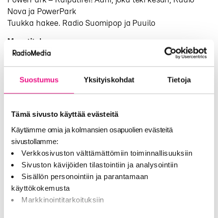
Nova ja PowerPark
Tuukka hakee. Radio Suomipop ja Puuilo
Myyntiteko
Bauer Media Total Audio ja Oomi Jousto, Bauer Media
ja Oomi
Bauer Median Retail Audio, Bauer Media
Suostumus
Yksityiskohdat
Tietoja
Hyvää (kaupallista) jouluradiota! Nelonen Media ja
Jouluradio
Mediabooking, POPfm / Mad Men Media Oy
Tämä sivusto käyttää evästeitä
Radiopromootio
Käytämme omia ja kolmansien osapuolien evästeitä
”Kaikki häipyy on vain nyt” / Eppu Normaali
sivustollamme:
jäähyväisvuoden lanseeraus, kaikki Sanoman
Verkkosivuston välttämättömiin toiminnallisuuksiin
radiokanavat
Sivuston kävijöiden tilastointiin ja analysointiin
NRJ Aamu-Saarinen Shöy Lanseeraus, NRJ
Sisällön personointiin ja parantamaan
Onks liikaa pyydetty, Radio Nova
käyttökokemusta
POPfm – Uuden, valtakunnallisen radiokanavan
Markkinointitarkoituksiin
lanseeraus, POPfm