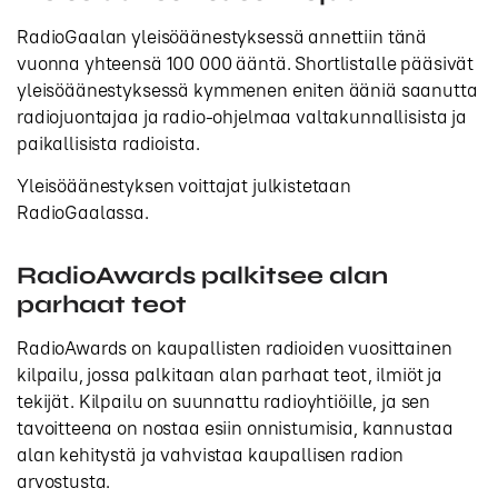
RadioGaalan yleisöäänestyksessä annettiin tänä
vuonna yhteensä 100 000 ääntä. Shortlistalle pääsivät
yleisöäänestyksessä kymmenen eniten ääniä saanutta
radiojuontajaa ja radio-ohjelmaa valtakunnallisista ja
paikallisista radioista.
Yleisöäänestyksen voittajat julkistetaan
RadioGaalassa.
RadioAwards palkitsee alan
parhaat teot
RadioAwards on kaupallisten radioiden vuosittainen
kilpailu, jossa palkitaan alan parhaat teot, ilmiöt ja
tekijät. Kilpailu on suunnattu radioyhtiöille, ja sen
tavoitteena on nostaa esiin onnistumisia, kannustaa
alan kehitystä ja vahvistaa kaupallisen radion
arvostusta.