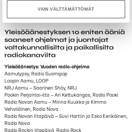
Suomalaisen kesän soundtrack, Radio Suomipop
VAIN VÄLTTÄMÄTTÖMÄT
Yölinjalla Pekka Pöllö, Radio Suomipop
Yleisöäänestyksen 10 eniten ääniä
saaneet ohjelmat ja juontajat
valtakunnallisilta ja paikallisilta
radiokanavilta
Yleisöäänestys: Vuoden radio-ohjelma
Aamulypsy, Radio Suomipop
Loopin Aamu, LOOP
NRJ Aamu – Saarinen Shöy, NRJ
Pookin Perjantai-ilta – Ari Kettukangas, Radio Pooki
Radio Novan Aamu – Minna Kuukka ja Kimmo
Vehviläinen, Radio Nova
Radio Novan Iltapäivä – Suvi Hartlin ja Esko Eerikäinen,
Radio Nova
Radio Rockin iltapäivä, Radio Rock