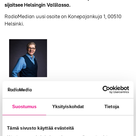
sijaitsee Helsingin Vallilassa.
RadioMedian uusi osoite on Konepajankuja 1, 00510
Helsinki.
Artikkeliin
liitetty
henkilö
Stefan Möller
Toimitusjohtaja
Suostumus
Yksityiskohdat
Tietoja
stefan.moller@radiomedia.fi
0400 508 877
Tämä sivusto käyttää evästeitä