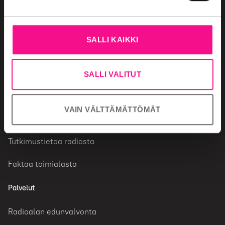
Radiomainonta
Miksi valita radio
SALLI KAIKKI
Mainonnan ostaminen
Mainonnan säännöt
SALLI VALITUT
Radiotoimiala
VAIN VÄLTTÄMÄTTÖMÄT
Radiokanavat
Tutkimustietoa radiosta
Faktaa toimialasta
Palvelut
Radioalan edunvalvonta