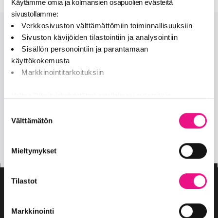
Käytämme omia ja kolmansien osapuolien evästeitä
sivustollamme:
Verkkosivuston välttämättömiin toiminnallisuuksiin
Sivuston kävijöiden tilastointiin ja analysointiin
Onko sinulla lisää kysymyksiä?
Sisällön personointiin ja parantamaan
käyttökokemusta
OTA MEIHIN YHTEYTTÄ
Markkinointitarkoituksiin
Seuraa meitä
Valitse "Yksityiskohdat" tarkastellaksesi evästeitä ja
tehdäksesi muutoksia valintaasi.
Suostumuksen
Välttämätön
valinta
facebook
twitter
Jaamme sosiaalisen median, mainosalan ja analytiikka-alan
insta
kumppaneillemme tietoja siitä, miten käytät sivustoamme.
Mieltymykset
Kumppanimme voivat yhdistää näitä tietoja muihin tietoihin,
joita olet antanut heille tai joita on kerätty, kun olet käyttänyt
heidän palvelujaan (esim. Google).
Tilastot
Markkinointi