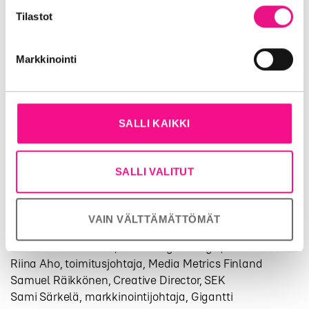
heidän palvelujaan (esim. Google).
Tuomaristo
Tilastot
Päätuomari: Pasi Lindqvist, Creative Director, N2
Creative
Markkinointi
Anne Weide, Head of Sponsorships, Kesko
Heidi Taina, Creative Director, Wörks
Jarkko Meretniemi, säveltäjä
SALLI KAIKKI
Jenna Vaartimo, EVP, IVALO Creative Agency
Elisa Konttinen, Senior Art Director, NORD DDB
Lasse Paasto, copywriter, Folk Finland
SALLI VALITUT
Mari Laurean, kaupallinen johtaja, Marketing Finland
Markus Terho, Vice President, Sustainability, Metso
Group
VAIN VÄLTTÄMÄTTÖMÄT
Mika Räihä, Director, Media Services, Dentsu
Pauliina Venäläinen, Marketing Manager, Elo
Riina Aho, toimitusjohtaja, Media Metrics Finland
Samuel Räikkönen, Creative Director, SEK
Sami Särkelä, markkinointijohtaja, Gigantti