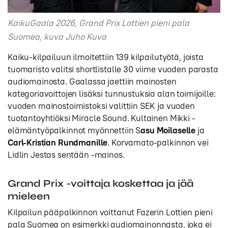
KaikuGaala 2026, Grand Prix Lottien pieni pala
Suomea, kuva Juho Kuva
Kaiku-kilpailuun ilmoitettiin 139 kilpailutyötä, joista
tuomaristo valitsi shortlistalle 30 viime vuoden parasta
audiomainosta. Gaalassa jaettiin mainosten
kategoriavoittojen lisäksi tunnustuksia alan toimijoille:
vuoden mainostoimistoksi valittiin SEK ja vuoden
tuotantoyhtiöksi Miracle Sound. Kultainen Mikki -
elämäntyöpalkinnot myönnettiin S
asu Moilaselle
ja
Carl-Kristian Rundmanille
. Korvamato-palkinnon vei
Lidlin Jestas sentään -mainos.
Grand Prix -voittaja koskettaa ja jää
mieleen
Kilpailun pääpalkinnon voittanut Fazerin Lottien pieni
pala Suomea on esimerkki audiomainonnasta, joka ei