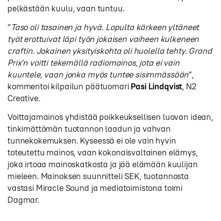
pelkästään kuulu, vaan tuntuu.
”
Taso oli tasainen ja hyvä. Lopulta kärkeen yltäneet
työt erottuivat läpi työn jokaisen vaiheen kulkeneen
craftin. Jokainen yksityiskohta oli huolella tehty. Grand
Prix’n voitti tekemällä radiomainos, jota ei vain
kuuntele, vaan jonka myös tuntee sisimmässään
”,
kommentoi kilpailun päätuomari
Pasi Lindqvist
, N2
Creative.
Voittajamainos yhdistää poikkeuksellisen luovan idean,
tinkimättömän tuotannon laadun ja vahvan
tunnekokemuksen. Kyseessä ei ole vain hyvin
toteutettu mainos, vaan kokonaisvaltainen elämys,
joka irtoaa mainoskatkosta ja jää elämään kuulijan
mieleen. Mainoksen suunnitteli SEK, tuotannosta
vastasi Miracle Sound ja mediatoimistona toimi
Dagmar.