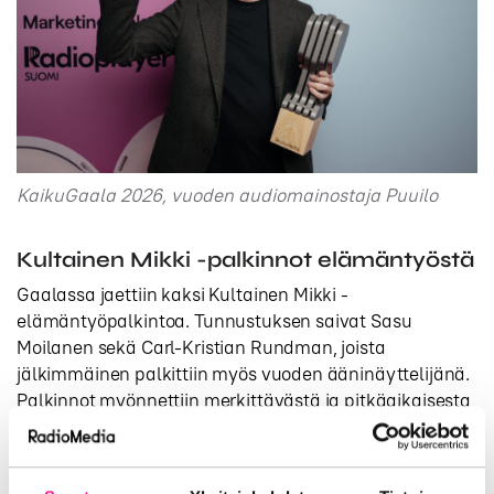
KaikuGaala 2026, vuoden audiomainostaja Puuilo
Kultainen Mikki -palkinnot elämäntyöstä
Gaalassa jaettiin kaksi Kultainen Mikki -
elämäntyöpalkintoa. Tunnustuksen saivat Sasu
Moilanen sekä Carl-Kristian Rundman, joista
jälkimmäinen palkittiin myös vuoden ääninäyttelijänä.
Palkinnot myönnettiin merkittävästä ja pitkäaikaisesta
työstä audiomainonnan ja ääninäyttelemisen parissa
toimimisesta.