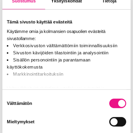
Moilanen ja Rundman ovat molemmat pitkän linjan
Suostumus
Yksityiskohdat
Tietoja
ääninäyttelijöitä, joiden tunnistettavat äänet ja vahva
ammattitaito ovat olleet keskeinen osa lukuisia
suomalaisia mainoksia ja brändejä.
Tämä sivusto käyttää evästeitä
Käytämme omia ja kolmansien osapuolien evästeitä
Alan parhaat tekijät palkittiin
sivustollamme:
Verkkosivuston välttämättömiin toiminnallisuuksiin
Vuoden tuotantoyhtiöksi valittu Miracle Sound jatkoi
Sivuston kävijöiden tilastointiin ja analysointiin
poikkeuksellista voittoputkeaan ja se palkittiin jo 15.
Sisällön personointiin ja parantamaan
kertaa vuoden mediatoimistoksi. Vuoden
käyttökokemusta
mainostoimistoksi valittiin SEK. Korvamato-
Markkinointitarkoituksiin
erikoispalkinnon voitti Lidlin Jestas sentään -mainos.
Kaiku on audiomainonnan vuosittainen kilpailu, jossa
Valitse "Yksityiskohdat" tarkastellaksesi evästeitä ja
palkitaan luovia, korkeatasoisia ja mieleen jääviä
tehdäksesi muutoksia valintaasi.
Suostumuksen
audiomainoksia. Gaalassa palkitut mainokset ovat
Välttämätön
valinta
esitetty radiossa vuonna 2025. Arvioinnissa korostuvat
Jaamme sosiaalisen median, mainosalan ja analytiikka-alan
muun muassa idean, käsikirjoituksen ja toteutuksen
kumppaneillemme tietoja siitä, miten käytät sivustoamme.
Mieltymykset
laatu.
Kumppanimme voivat yhdistää näitä tietoja muihin tietoihin,
joita olet antanut heille tai joita on kerätty, kun olet käyttänyt