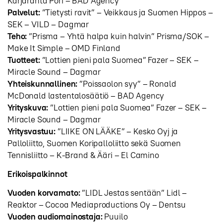
Karjaranta Pori – BAD Agency
Palvelut:
”Tietysti ravit” – Veikkaus ja Suomen Hippos –
SEK – VILD – Dagmar
Teho:
”Prisma – Yhtä halpa kuin halvin” Prisma/SOK –
Make It Simple – OMD Finland
Tuotteet:
”Lottien pieni pala Suomea” Fazer – SEK –
Miracle Sound – Dagmar
Yhteiskunnallinen:
”Poissaolon syy” – Ronald
McDonald lastentalosäätiö – BAD Agency
Yrityskuva:
”Lottien pieni pala Suomea” Fazer – SEK –
Miracle Sound – Dagmar
Yritysvastuu:
”LIIKE ON LÄÄKE” – Kesko Oyj ja
Palloliitto, Suomen Koripalloliitto sekä Suomen
Tennisliitto – K-Brand & Ääri – El Camino
Erikoispalkinnot
Vuoden korvamato:
”LIDL Jestas sentään” Lidl –
Reaktor – Cocoa Mediaproductions Oy – Dentsu
Vuoden audiomainostaja:
Puuilo