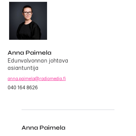
Artikkeliin
liitetty
henkilö
Anna Paimela
Edunvalvonnan johtava
asiantuntija
anna.paimela@radiomedia.fi
040 164 8626
Anna Paimela