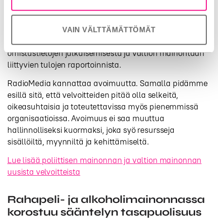
sovellettavaksi elokuussa 2025. Sen tavoitteena on
vahvistaa median moniarvoisuutta ja
riippumattomuutta EU:ssa. Käytännössä se tuo
VAIN VÄLTTÄMÄTTÖMÄT
mediapalveluntarjoajille uusia velvoitteita esimerkiksi
omistustietojen julkaisemisesta ja valtion mainontaan
liittyvien tulojen raportoinnista.
RadioMedia kannattaa avoimuutta. Samalla pidämme
esillä sitä, että velvoitteiden pitää olla selkeitä,
oikeasuhtaisia ja toteutettavissa myös pienemmissä
organisaatioissa. Avoimuus ei saa muuttua
hallinnolliseksi kuormaksi, joka syö resursseja
sisällöiltä, myynniltä ja kehittämiseltä.
Lue lisää poliittisen mainonnan ja valtion mainonnan
uusista velvoitteista
Rahapeli- ja alkoholimainonnassa
korostuu sääntelyn tasapuolisuus