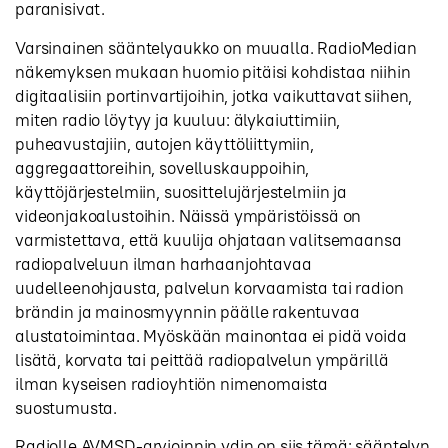
paranisivat.
Varsinainen sääntelyaukko on muualla. RadioMedian
näkemyksen mukaan huomio pitäisi kohdistaa niihin
digitaalisiin portinvartijoihin, jotka vaikuttavat siihen,
miten radio löytyy ja kuuluu: älykaiuttimiin,
puheavustajiin, autojen käyttöliittymiin,
aggregaattoreihin, sovelluskauppoihin,
käyttöjärjestelmiin, suosittelujärjestelmiin ja
videonjakoalustoihin. Näissä ympäristöissä on
varmistettava, että kuulija ohjataan valitsemaansa
radiopalveluun ilman harhaanjohtavaa
uudelleenohjausta, palvelun korvaamista tai radion
brändin ja mainosmyynnin päälle rakentuvaa
alustatoimintaa. Myöskään mainontaa ei pidä voida
lisätä, korvata tai peittää radiopalvelun ympärillä
ilman kyseisen radioyhtiön nimenomaista
suostumusta.
Radiolle AVMSD-arvioinnin ydin on siis tämä: sääntelyn