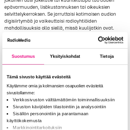
jokainen uusi jakelutie tai kuuntelutapa tuo uuden
epävarmuuden, lisäkustannuksen tai oikeuksien
selvittelykerroksen. Se jarruttaisi kotimaisen audion
digisiirtymää ja vaikeuttaisi radioyhtiöiden
mahdollisuuksia olla siellä, missä kuulijatkin ovat.
DSM-arvioinnissa on siksi tärkeää vahvistaa sekä
luovan työn arvoa että radion mahdollisuutta kehittää
palvelujaan muuttuvassa kuunteluympäristössä
Suostumus
Yksityiskohdat
Tietoja
Poliittisen mainonnan avoimuus ei
saa vähentää vaalien näkyvyyttä
Tämä sivusto käyttää evästeitä
Poliittisen mainonnan läpinäkyvyyttä ja
Käytämme omia ja kolmansien osapuolien evästeitä
kohdentamista koskevan EU-asetuksen
keskeiset
sivustollamme:
velvoitteet tulivat sovellettaviksi lokakuussa 2025.
Verkkosivuston välttämättömiin toiminnallisuuksiin
Tavoite on kannatettava: kansalaisella pitää olla
Sivuston kävijöiden tilastointiin ja analysointiin
mahdollisuus tietää, kuka pyrkii vaikuttamaan hänen
Sisällön personointiin ja parantamaan
poliittisiin näkemyksiinsä, millä resursseilla ja millä
käyttökokemusta
tavoin. Radiolle tämä tarkoittaa kuitenkin myös
Markkinointitarkoituksiin