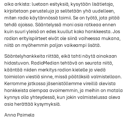
aika arkista: luetaan esityksiä, kysytään lisätietoja,
kirjoitetaan perusteluja ja selitetään yhä uudelleen,
miten radio käytännössä toimii. Se on työtä, jota pitää
tehdä ajoissa. Sääntelyssä moni asia ratkeaa ennen
kuin suuri yleisö on edes kuullut koko hankkeesta. Jos
radion erityispiirteet eivät ole siinä vaiheessa mukana,
niitä on myöhemmin paljon vaikeampi lisätä.
Sääntelyhankkeita riittää, eikä tahti näytä ainakaan
hidastuvan. RadioMedian tehtävä on seurata niitä,
kääntää niiden merkitys radion kielelle ja viedä
toimialan viestiä sinne, missä päätöksiä valmistellaan.
Kerromme jatkossa jäsenistöllemme vireillä olevista
hankkeista aiempaa avoimemmin, ja meihin on matala
kynnys olla yhteydessä, kun jokin valmistelussa oleva
asia herättää kysymyksiä.
Anna Paimela