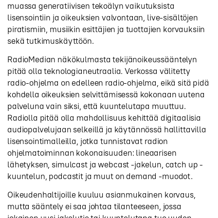
muassa generatiivisen tekoälyn vaikutuksista
lisensointiin ja oikeuksien valvontaan, live-sisältöjen
piratismiin, musiikin esittäjien ja tuottajien korvauksiin
sekä tutkimuskäyttöön.
RadioMedian näkökulmasta tekijänoikeussääntelyn
pitää olla teknologianeutraalia. Verkossa välitetty
radio-ohjelma on edelleen radio-ohjelma, eikä sitä pidä
kohdella oikeuksien selvittämisessä kokonaan uutena
palveluna vain siksi, että kuuntelutapa muuttuu.
Radiolla pitää olla mahdollisuus kehittää digitaalisia
audiopalvelujaan selkeillä ja käytännössä hallittavilla
lisensointimalleilla, jotka tunnistavat radion
ohjelmatoiminnan kokonaisuuden: lineaarisen
lähetyksen, simulcast ja webcast -jakelun, catch up -
kuuntelun, podcastit ja muut on demand -muodot.
Oikeudenhaltijoille kuuluu asianmukainen korvaus,
mutta sääntely ei saa johtaa tilanteeseen, jossa