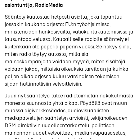
asiantuntija, RadioMedia
Sääntely kuulostaa helposti asialta, joka tapahtuu
jossakin kaukana arjesta: EU:n työohjelmissa,
ministeriöiden hankesivuilla, valiokuntakuulemisissa ja
lausuntopalvelussa. Kaupalliselle radiolle sääntely ei
kuitenkaan ole paperia paperin vuoksi. Se näkyy siinä,
miten radio löytyy autosta, millaisia
mainoskampanjoita voidaan myydä, miten sisältöjä
voidaan jakaa, millaisia oikeuksia tarvitaan ja kuinka
paljon aikaa arjessa kuluu varsinaisen tekemisen
sijaan hallinnollisiin velvoitteisiin.
Juuri nyt sääntelyä tulee radiotoimialan näkökulmasta
monesta suunnasta yhtä aikaa. Pöydällä ovat muun
muassa digiverkkosäädös, audiovisuaalisten
mediapalvelujen sääntelyn arviointi, tekijänoikeuden
DSM-direktiivin uudelleentarkastelu, poliittisen
mainonnan uudet velvoitteet, medianvapausasetus,