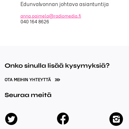
Edunvalvonnan johtava asiantuntija
anna.paimela@radiomedia.fi
040 164 8626
Onko sinulla lisää kysymyksiä?
OTA MEIHIN YHTEYTTÄ
Seuraa meitä
facebook
twitter
insta