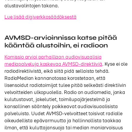
alustavalintojen takana.
Lue lisää digiverkkosäädöksestä
AVMSD-arvioinnissa katse pitää
kääntää alustoihin, ei radioon
Komissio arvioi parhaillaan audiovisuaalisia
mediapalveluja koskevaa AVMSD-direktiiviä
. Kyse ei ole
radiodirektiivistä, eikä siitä pidä sellaista tehdä.
RadioMedian kannanotossa korostetaan, että
lisensoidut radiotoimijat tulee pitää selkeästi direktiivin
velvoitteiden ulkopuolella. Radio on audiomedia, jonka
kulutustavat, jakelutiet, toimilupajärjestelmä ja
kansallinen sääntely poikkeavat audiovisuaalisista
palveluista. Uudet AVMSD-velvoitteet toisivat radiolle
oikeudellista epävarmuutta ja hallinnollista taakkaa
ilman, että kuluttajansuoja tai median moniarvoisuus