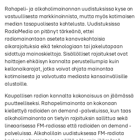
Rahapeli- ja alkoholimainonnan uudistuksissa kyse on
vastuullisesta markkinoinnista, mutta myös kotimaisen
median tasapuolisesta kohtelusta. Uudistuksissa
RadioMedia on pitänyt tärkeänä, ettei
radiomainontaan aseteta kanavakohtaisia
aikarajoituksia eikä teknologiaan tai jakelutapaan
sidottuja mainoskieltoja. Sisällölliset rajoitukset ovat
haittojen ehkäisyn kannalta perustellumpia kuin
kellonaikarajat, jotka voivat ohjata mainontaa
kotimaisesta ja valvotusta mediasta kansainvälisille
alustoille.
Kaupallisen radion kannalta kokonaisuus on jäämässä
puutteelliseksi. Rahapelimainonta on kokonaan
kiellettyä radioiden on demand -palveluissa, kun taas
alkoholimainonta on tietyin rajoituksin sallittua sekä
lineaarisessa FM-radiossa että radioiden on demand -
palveluissa. Alkoholilain uudistuksessa FM-radiota