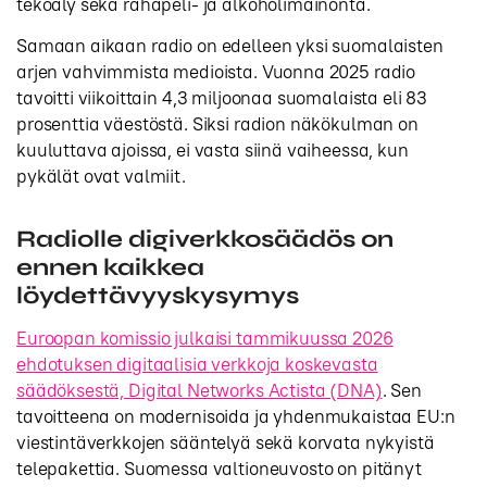
tekoäly sekä rahapeli- ja alkoholimainonta.
Samaan aikaan radio on edelleen yksi suomalaisten
arjen vahvimmista medioista. Vuonna 2025 radio
tavoitti viikoittain 4,3 miljoonaa suomalaista eli 83
prosenttia väestöstä. Siksi radion näkökulman on
kuuluttava ajoissa, ei vasta siinä vaiheessa, kun
pykälät ovat valmiit.
Radiolle digiverkkosäädös on
ennen kaikkea
löydettävyyskysymys
Euroopan komissio julkaisi tammikuussa 2026
ehdotuksen digitaalisia verkkoja koskevasta
säädöksestä, Digital Networks Actista (DNA)
. Sen
tavoitteena on modernisoida ja yhdenmukaistaa EU:n
viestintäverkkojen sääntelyä sekä korvata nykyistä
telepakettia. Suomessa valtioneuvosto on pitänyt