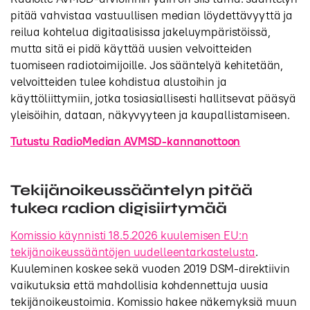
pitää vahvistaa vastuullisen median löydettävyyttä ja
reilua kohtelua digitaalisissa jakeluympäristöissä,
mutta sitä ei pidä käyttää uusien velvoitteiden
tuomiseen radiotoimijoille. Jos sääntelyä kehitetään,
velvoitteiden tulee kohdistua alustoihin ja
käyttöliittymiin, jotka tosiasiallisesti hallitsevat pääsyä
yleisöihin, dataan, näkyvyyteen ja kaupallistamiseen.
Tutustu RadioMedian AVMSD-kannanottoon
Tekijänoikeussääntelyn pitää
tukea radion digisiirtymää
Komissio käynnisti 18.5.2026 kuulemisen EU:n
tekijänoikeussääntöjen uudelleentarkastelusta
.
Kuuleminen koskee sekä vuoden 2019 DSM-direktiivin
vaikutuksia että mahdollisia kohdennettuja uusia
tekijänoikeustoimia. Komissio hakee näkemyksiä muun