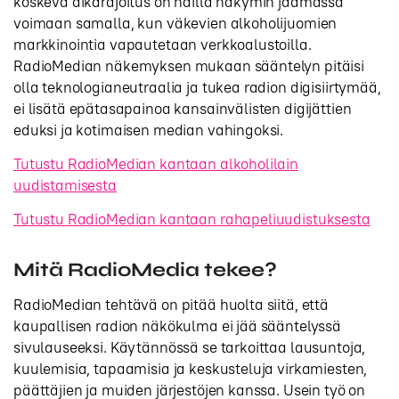
koskeva aikarajoitus on näillä näkymin jäämässä
voimaan samalla, kun väkevien alkoholijuomien
markkinointia vapautetaan verkkoalustoilla.
RadioMedian näkemyksen mukaan sääntelyn pitäisi
olla teknologianeutraalia ja tukea radion digisiirtymää,
ei lisätä epätasapainoa kansainvälisten digijättien
eduksi ja kotimaisen median vahingoksi.
Tutustu RadioMedian kantaan alkoholilain
uudistamisesta
Tutustu RadioMedian kantaan rahapeliuudistuksesta
Mitä RadioMedia tekee?
RadioMedian tehtävä on pitää huolta siitä, että
kaupallisen radion näkökulma ei jää sääntelyssä
sivulauseeksi. Käytännössä se tarkoittaa lausuntoja,
kuulemisia, tapaamisia ja keskusteluja virkamiesten,
päättäjien ja muiden järjestöjen kanssa. Usein työ on