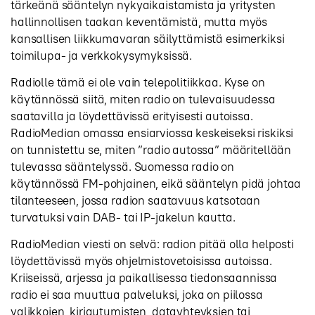
tärkeänä sääntelyn nykyaikaistamista ja yritysten
hallinnollisen taakan keventämistä, mutta myös
kansallisen liikkumavaran säilyttämistä esimerkiksi
toimilupa- ja verkkokysymyksissä.
Radiolle tämä ei ole vain telepolitiikkaa. Kyse on
käytännössä siitä, miten radio on tulevaisuudessa
saatavilla ja löydettävissä erityisesti autoissa.
RadioMedian omassa ensiarviossa keskeiseksi riskiksi
on tunnistettu se, miten ”radio autossa” määritellään
tulevassa sääntelyssä. Suomessa radio on
käytännössä FM-pohjainen, eikä sääntelyn pidä johtaa
tilanteeseen, jossa radion saatavuus katsotaan
turvatuksi vain DAB- tai IP-jakelun kautta.
RadioMedian viesti on selvä: radion pitää olla helposti
löydettävissä myös ohjelmistovetoisissa autoissa.
Kriiseissä, arjessa ja paikallisessa tiedonsaannissa
radio ei saa muuttua palveluksi, joka on piilossa
valikkojen, kirjautumisten, datayhteyksien tai