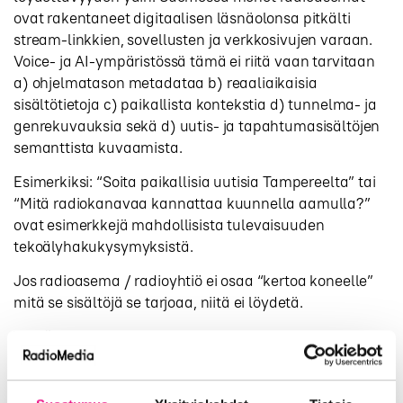
ovat rakentaneet digitaalisen läsnäolonsa pitkälti
stream-linkkien, sovellusten ja verkkosivujen varaan.
Voice- ja AI-ympäristössä tämä ei riitä vaan tarvitaan
a) ohjelmatason metadataa b) reaaliaikaisia
sisältötietoja c) paikallista kontekstia d) tunnelma- ja
genrekuvauksia sekä d) uutis- ja tapahtumasisältöjen
semanttista kuvaamista.
Esimerkiksi: “Soita paikallisia uutisia Tampereelta” tai
“Mitä radiokanavaa kannattaa kuunnella aamulla?”
ovat esimerkkejä mahdollisista tulevaisuuden
tekoälyhakukysymyksistä.
Jos radioasema / radioyhtiö ei osaa “kertoa koneelle”
mitä se sisältöjä se tarjoaa, niitä ei löydetä.
Ylellä on etumatka
Suomen näkökulmasta kehitys vaikuttaa eri tavoin eri
toimijoihin. Ylellä on vahva bränditunnettuus,