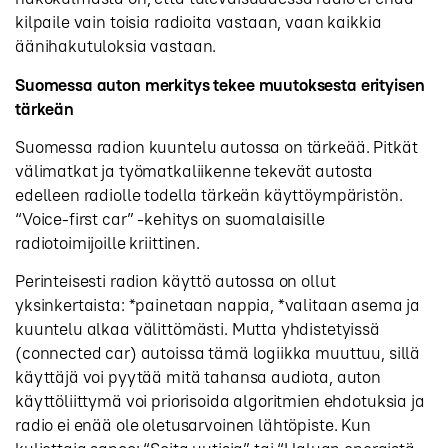
kilpaile vain toisia radioita vastaan, vaan kaikkia
äänihakutuloksia vastaan.
Suomessa auton merkitys tekee muutoksesta erityisen
tärkeän
Suomessa radion kuuntelu autossa on tärkeää. Pitkät
välimatkat ja työmatkaliikenne tekevät autosta
edelleen radiolle todella tärkeän käyttöympäristön.
“Voice-first car” -kehitys on suomalaisille
radiotoimijoille kriittinen.
Perinteisesti radion käyttö autossa on ollut
yksinkertaista: *painetaan nappia, *valitaan asema ja
kuuntelu alkaa välittömästi. Mutta yhdistetyissä
(connected car) autoissa tämä logiikka muuttuu, sillä
käyttäjä voi pyytää mitä tahansa audiota, auton
käyttöliittymä voi priorisoida algoritmien ehdotuksia ja
radio ei enää ole oletusarvoinen lähtöpiste. Kun