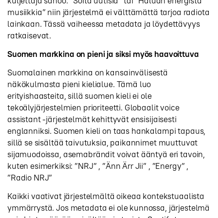
kuljettaja sanoo: “Soita uutisia” tai “Haluan energistä
musiikkia” niin järjestelmä ei välttämättä tarjoa radiota
lainkaan. Tässä vaiheessa metadata ja löydettävyys
ratkaisevat.
Suomen markkina on pieni ja siksi myös haavoittuva
Suomalainen markkina on kansainvälisestä
näkökulmasta pieni kielialue. Tämä luo
erityishaasteita, sillä suomen kieli ei ole
tekoälyjärjestelmien prioriteetti. Globaalit voice
assistant -järjestelmät kehittyvät ensisijaisesti
englanniksi. Suomen kieli on taas hankalampi tapaus,
sillä se sisältää taivutuksia, paikannimet muuttuvat
sijamuodoissa, asemabrändit voivat ääntyä eri tavoin,
kuten esimerkiksi: ”NRJ” , ”Änn Ärr Jii” , ”Energy” ,
”Radio NRJ”
Kaikki vaativat järjestelmältä oikeaa kontekstuaalista
ymmärrystä. Jos metadata ei ole kunnossa, järjestelmä