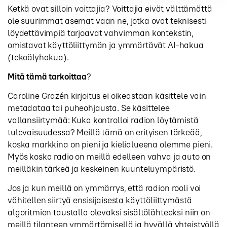
Ketkä ovat silloin voittajia? Voittajia eivät välttämättä
ole suurimmat asemat vaan ne, jotka ovat teknisesti
löydettävimpiä tarjoavat vahvimman kontekstin,
omistavat käyttöliittymän ja ymmärtävät AI-hakua
(tekoälyhakua).
Mitä tämä tarkoittaa
?
Caroline Grazén kirjoitus ei oikeastaan käsittele vain
metadataa tai puheohjausta. Se käsittelee
vallansiirtymää: Kuka kontrolloi radion löytämistä
tulevaisuudessa? Meillä tämä on erityisen tärkeää,
koska markkina on pieni ja kielialueena olemme pieni.
Myös koska radio on meillä edelleen vahva ja auto on
meilläkin tärkeä ja keskeinen kuunteluympäristö.
Jos ja kun meillä on ymmärrys, että radion rooli voi
vähitellen siirtyä ensisijaisesta käyttöliittymästä
algoritmien taustalla olevaksi sisältölähteeksi niin on
meillä tilanteen ymmärtämisellä ja hyvällä yhteistyöllä