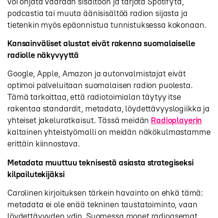
voi ohjata väärään sisältöön ja tarjota Spotifyta,
podcastia tai muuta äänisisältöä radion sijasta ja
tietenkin myös epäonnistua tunnistuksessa kokonaan.
Kansainväliset alustat eivät rakenna suomalaiselle
radiolle näkyvyyttä
Google, Apple, Amazon ja autonvalmistajat eivät
optimoi palveluitaan suomalaisen radion puolesta.
Tämä tarkoittaa, että radiotoimialan täytyy itse
rakentaa standardit, metadata, löydettävyyslogiikka ja
yhteiset jakeluratkaisut. Tässä meidän
Radioplayerin
kaltainen yhteistyömalli on meidän näkökulmastamme
erittäin kiinnostava.
Metadata muuttuu teknisestä asiasta strategiseksi
kilpailutekijäksi
Carolinen kirjoituksen tärkein havainto on ehkä tämä:
metadata ei ole enää tekninen taustatoiminto, vaan
löydettävyyden ydin. Suomessa monet radioasemat