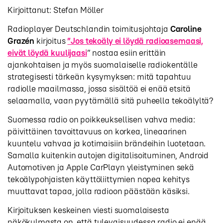
Kirjoittanut: Stefan Möller
Radioplayer Deutschlandin toimitusjohtaja
Caroline
Grazén
kirjoitus
”Jos tekoäly ei löydä radioasemaasi,
eivät löydä kuulijaasi
” nostaa esiin erittäin
ajankohtaisen ja myös suomalaiselle radiokentälle
strategisesti tärkeän kysymyksen: mitä tapahtuu
radiolle maailmassa, jossa sisältöä ei enää etsitä
selaamalla, vaan pyytämällä sitä puheella tekoälyltä?
Suomessa radio on poikkeuksellisen vahva media:
päivittäinen tavoittavuus on korkea, lineaarinen
kuuntelu vahvaa ja kotimaisiin brändeihin luotetaan.
Samalla kuitenkin autojen digitalisoituminen, Android
Automotiven ja Apple CarPlayn yleistyminen sekä
tekoälypohjaisten käyttöliittymien nopea kehitys
muuttavat tapaa, jolla radioon päästään käsiksi.
Kirjoituksen keskeinen viesti suomalaisesta
näkökulmasta on, että tulevaisuudessa radio ei enää