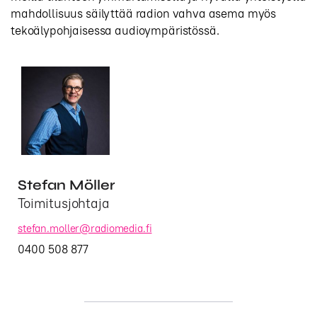
mahdollisuus säilyttää radion vahva asema myös
tekoälypohjaisessa audioympäristössä.
Artikkeliin
liitetty
henkilö
Stefan Möller
Toimitusjohtaja
stefan.moller@radiomedia.fi
0400 508 877