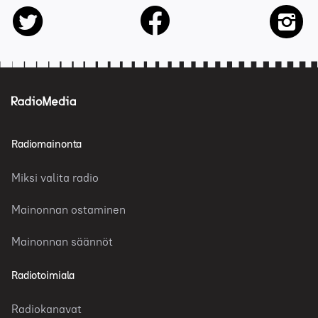
facebook
twitter
insta
Radiomainonta
Miksi valita radio
Mainonnan ostaminen
Mainonnan säännöt
Radiotoimiala
Radiokanavat