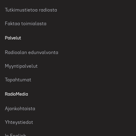
Tutkimustietoa radiosta
Faktaa toimialasta
Palvelut
Radioalan edunvalvonta
Myyntipalvelut
Tapahtumat
RadioMedia
Ajankohtaista
Yhteystiedot
In English