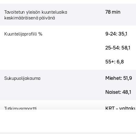
78 min
Tavoitetun yleisön kuunteluaika
keskimääräisenä päivänä
9-24: 35,1
Kuuntelijaprofiili %
25-54: 58,1
55+: 6,8
Miehet: 51,9
Sukupuolijakauma
Naiset: 48,1
KRT - valtak
Tutkimusraportti
Maalis - tou
Tutkimusajanjakso