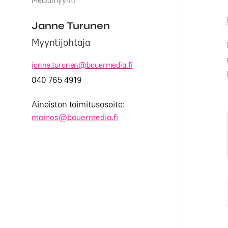
Mediamyynti
Janne Turunen
Myyntijohtaja
janne.turunen@bauermedia.fi
040 765 4919
Aineiston toimitusosoite:
mainos@bauermedia.fi