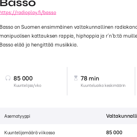
Basso
https://radioplay.fi/basso
Basso on Suomen ensimmäinen valtakunnallinen radiokanava
monipuolisen kattauksen rappia, hiphoppia ja r´n´b:tä muille 
Basso elää ja hengittää musiikkia.
85 000
78 min
Kuuntelijaa/vko
Kuunteluaika keskimäärin
Valtakunnall
Asematyyppi
85 000
Kuuntelijamäärä viikossa