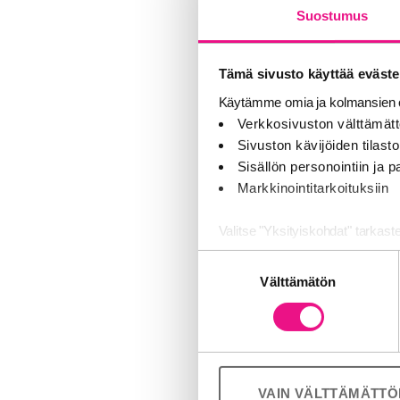
Suostumus
Tämä sivusto käyttää eväste
Käytämme omia ja kolmansien o
Verkkosivuston välttämätt
Sivuston kävijöiden tilastoi
Sisällön personointiin ja
Markkinointitarkoituksiin
Valitse "Yksityiskohdat" tarkast
Suostumuksen
Jaamme sosiaalisen median, mai
Välttämätön
valinta
Kumppanimme voivat yhdistää näitä
palvelujaan (esim. Google).
VAIN VÄLTTÄMÄTT