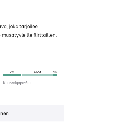
, joka tarjoilee
musatyyleille flirttaillen.
<24
24-54
55+
Kuuntelijaprofiili
inen