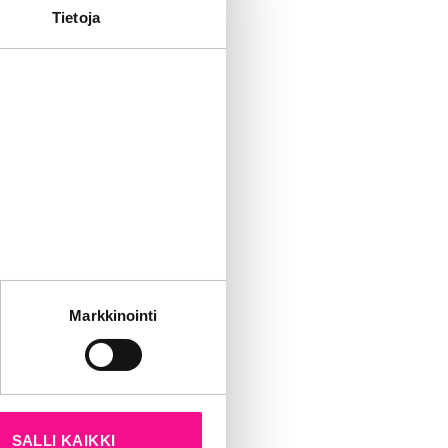
Tietoja
KUUNTELE
tät sivustoamme.
aajuudet
Markkinointi
kun olet käyttänyt heidän
104,6 MHz
101,6 MHz
SALLI KAIKKI