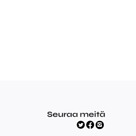
Seuraa meitä
facebook
twitter
instagram