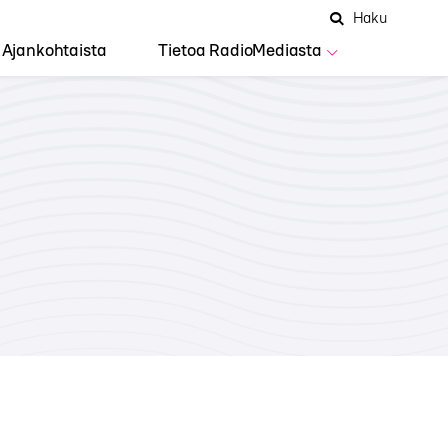
Hae
Avaa
Haku
Hakuken
sivustolta
haku
Ajankohtaista
Tietoa RadioMediasta