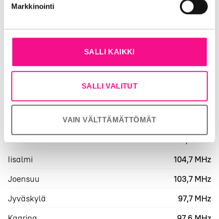
Markkinointi
Kuuluvuusalue on suuntaa antava.
Radiotaajuudet
SALLI KAIKKI
Eurajoki
96,5 MHz
Haapavesi
93,7 MHz
SALLI VALITUT
Helsinki
92,5 MHz
Hyvinkää
95,7 MHz
VAIN VÄLTTÄMÄTTÖMÄT
Hämeenlinna
92,3 MHz
Iisalmi
104,7 MHz
Joensuu
103,7 MHz
Jyväskylä
97,7 MHz
Kaarina
97,6 MHz