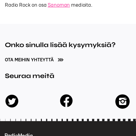
Radio Rock on osa
Sanoman
medioita.
Onko sinulla lisää kysymyksiä?
OTA MEIHIN YHTEYTTÄ
Seuraa meitä
facebook
twitter
insta