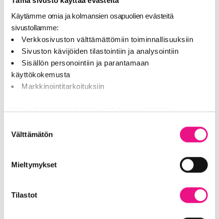
Tämä sivusto käyttää evästeitä
Käytämme omia ja kolmansien osapuolien evästeitä
sivustollamme:
Verkkosivuston välttämättömiin toiminnallisuuksiin
Sivuston kävijöiden tilastointiin ja analysointiin
Sisällön personointiin ja parantamaan
käyttökokemusta
Markkinointitarkoituksiin
Valitse "Yksityiskohdat" tarkastellaksesi evästeitä ja
tehdäksesi muutoksia valintaasi.
Suostumuksen
Välttämätön
valinta
Jaamme sosiaalisen median, mainosalan ja analytiikka-alan
kumppaneillemme tietoja siitä, miten käytät sivustoamme.
Mieltymykset
Kumppanimme voivat yhdistää näitä tietoja muihin tietoihin,
joita olet antanut heille tai joita on kerätty, kun olet käyttänyt
heidän palvelujaan (esim. Google).
Tilastot