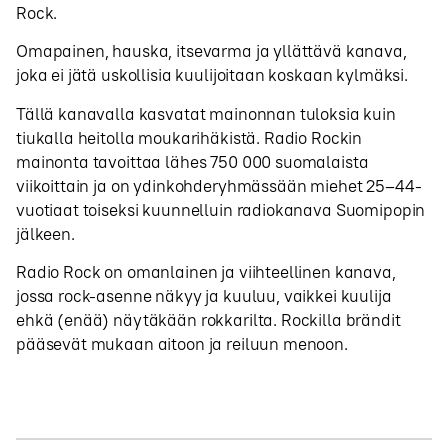
Rock.
Omapainen, hauska, itsevarma ja yllättävä kanava,
joka ei jätä uskollisia kuulijoitaan koskaan kylmäksi.
Tällä kanavalla kasvatat mainonnan tuloksia kuin
tiukalla heitolla moukarihäkistä. Radio Rockin
mainonta tavoittaa lähes 750 000 suomalaista
viikoittain ja on ydinkohderyhmässään miehet 25–44-
vuotiaat toiseksi kuunnelluin radiokanava Suomipopin
jälkeen.
Radio Rock on omanlainen ja viihteellinen kanava,
jossa rock-asenne näkyy ja kuuluu, vaikkei kuulija
ehkä (enää) näytäkään rokkarilta. Rockilla brändit
pääsevät mukaan aitoon ja reiluun menoon.