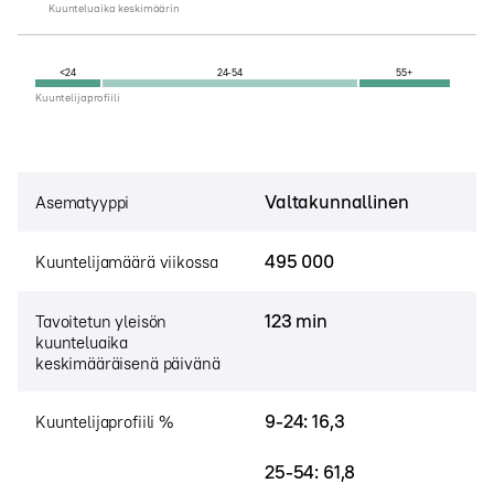
Kuunteluaika keskimäärin
<24
24-54
55+
Kuuntelijaprofiili
Valtakunnallinen
Asematyyppi
495 000
Kuuntelijamäärä viikossa
123 min
Tavoitetun yleisön
kuunteluaika
keskimääräisenä päivänä
9-24: 16,3
Kuuntelijaprofiili %
25-54: 61,8