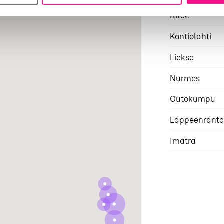
Kitee
Kontiolahti
Lieksa
Nurmes
Outokumpu
Lappeenrant
Imatra