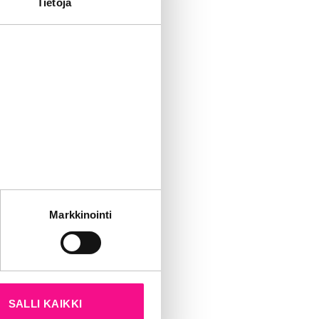
Tietoja
 - Toukokuu 2026
KUUNTELE
tät sivustoamme.
Markkinointi
kun olet käyttänyt heidän
aajuudet
SALLI KAIKKI
103,3 MHz