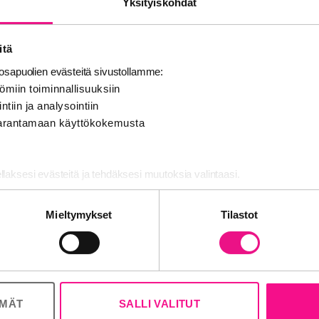
Yksityiskohdat
Kesäkuu 2025
Tutkimusajanjakso
itä
sapuolien evästeitä sivustollamme:
ömiin toiminnallisuuksiin
Kuuntele radiota netissä
ntiin ja analysointiin
 parantamaan käyttökokemusta
Karjalainen Syke
Kuuntele mistä vain nettiradiota
ellaksesi evästeitä ja tehdäksesi muutoksia valintaasi.
nosalan ja analytiikka-alan kumppaneillemme tietoja siitä, miten käy
Mieltymykset
Tilastot
 tietoja muihin tietoihin, joita olet antanut heille tai joita on kerätty, 
Kuuluvuusalueet
Radiot
ÖMÄT
SALLI VALITUT
Juuka