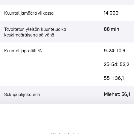
14 000
Kuuntelijamäärä viikossa
88 min
Tavoitetun yleisön kuunteluaika
keskimääräisenä päivänä
9-24: 10,6
Kuuntelijaprofiili %
25-54: 53,2
55+: 36,1
Miehet: 56,1
Sukupuolijakauma
Naiset: 43,9
KRT Karjalai
Tutkimusraportti