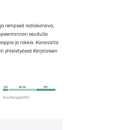
 ja rempseä radiokanava,
appeenrannan seudulla
 poppia ja rokkia. Kanavalta
isti yhteistyössä Karjalaisen
<24
24-54
55+
Kuuntelijaprofiili