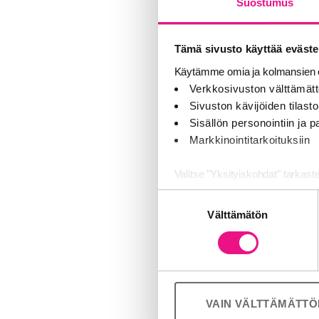
Suostumus
Tämä sivusto käyttää eväste
Käytämme omia ja kolmansien o
Verkkosivuston välttämätt
Sivuston kävijöiden tilastoi
Sisällön personointiin ja
Markkinointitarkoituksiin
Valitse "Yksityiskohdat" tarkast
Suostumuksen
Jaamme sosiaalisen median, mai
Välttämätön
valinta
Kumppanimme voivat yhdistää näitä
palvelujaan (esim. Google).
VAIN VÄLTTÄMÄTT