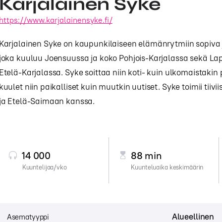
Karjalainen Syke
https://www.karjalainensyke.fi/
Karjalainen Syke on kaupunkilaiseen elämänrytmiin sopiva
joka kuuluu Joensuussa ja koko Pohjois-Karjalassa sekä L
Etelä-Karjalassa. Syke soittaa niin koti- kuin ulkomaistakin
kuulet niin paikalliset kuin muutkin uutiset. Syke toimii tiivi
ja Etelä-Saimaan kanssa.
14 000
88 min
Kuuntelijaa/vko
Kuunteluaika keskimäärin
Alueellinen
Asematyyppi