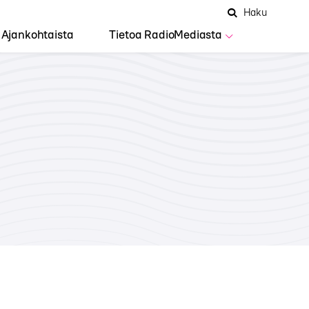
Hae
Avaa
Haku
Hakuken
sivustolta
haku
Ajankohtaista
Tietoa RadioMediasta