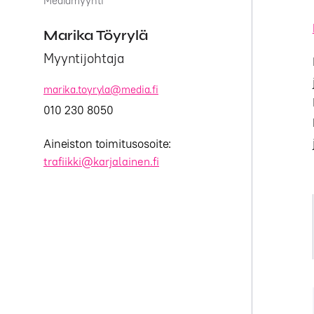
Mediamyynti
Marika Töyrylä
Myyntijohtaja
marika.toyryla@media.fi
010 230 8050
Aineiston toimitusosoite:
trafiikki@karjalainen.fi