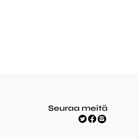
Seuraa meitä
facebook
twitter
instagram