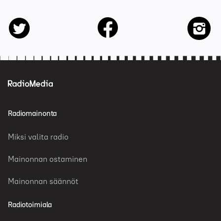
facebook
twitter
insta
Radiomainonta
Miksi valita radio
Mainonnan ostaminen
Mainonnan säännöt
Radiotoimiala