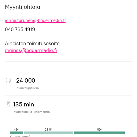
Myyntijohtaja
janne.turunen@bauermedia.fi
040 765 4919
Aineiston toimitusosoite:
mainos@bauermedia.fi
24 000
Kuuntelijaa/vko
135 min
Kuunteluaika keskimäärin
<24
24-54
55+
Kuuntelijaprofiili