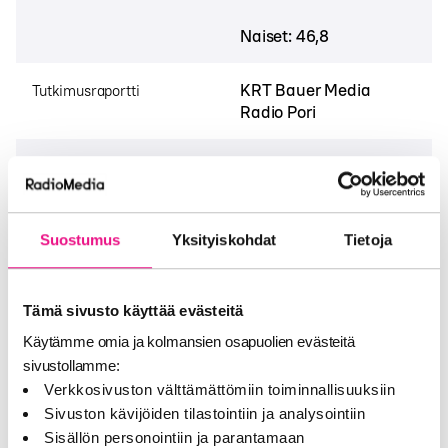
Naiset: 46,8
KRT Bauer Media
Tutkimusraportti
Radio Pori
Kesäkuu 2025 -
Tutkimusajanjakso
Toukokuu 2026
Suostumus
Yksityiskohdat
Tietoja
Kuuntele radiota netissä
Tämä sivusto käyttää evästeitä
Käytämme omia ja kolmansien osapuolien evästeitä
sivustollamme:
Verkkosivuston välttämättömiin toiminnallisuuksiin
Sivuston kävijöiden tilastointiin ja analysointiin
Radio Pori
Sisällön personointiin ja parantamaan