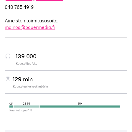
040 765 4919
Aineiston toimitusosoite:
mainos@bauermedia.fi
139 000
Kuuntelijaa/vko
129 min
Kuunteluaika keskimäärin
<24
24-54
55+
Kuuntelijaprofiili