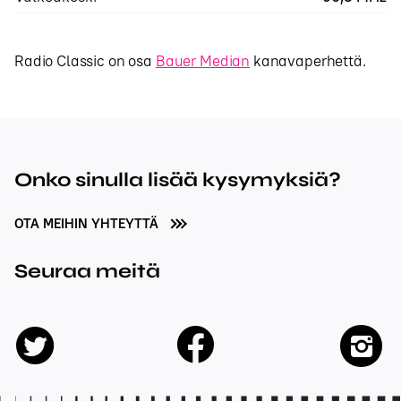
Radio Classic on osa
Bauer Median
kanavaperhettä.
Onko sinulla lisää kysymyksiä?
OTA MEIHIN YHTEYTTÄ
Seuraa meitä
facebook
twitter
insta