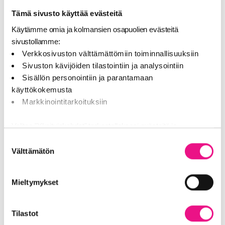
Tämä sivusto käyttää evästeitä
Käytämme omia ja kolmansien osapuolien evästeitä
sivustollamme:
Kuuluvuusalueet
Verkkosivuston välttämättömiin toiminnallisuuksiin
Sivuston kävijöiden tilastointiin ja analysointiin
Sisällön personointiin ja parantamaan
käyttökokemusta
Markkinointitarkoituksiin
Valitse "Yksityiskohdat" tarkastellaksesi evästeitä ja
tehdäksesi muutoksia valintaasi.
Suostumuksen
Välttämätön
valinta
Jaamme sosiaalisen median, mainosalan ja analytiikka-alan
kumppaneillemme tietoja siitä, miten käytät sivustoamme.
Mieltymykset
Kumppanimme voivat yhdistää näitä tietoja muihin tietoihin,
joita olet antanut heille tai joita on kerätty, kun olet käyttänyt
heidän palvelujaan (esim. Google).
Tilastot