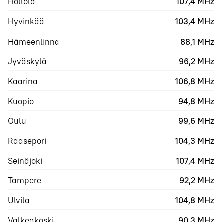
Hollola
107,4 MHz
Hyvinkää
103,4 MHz
Hämeenlinna
88,1 MHz
Jyväskylä
96,2 MHz
Kaarina
106,8 MHz
Kuopio
94,8 MHz
Oulu
99,6 MHz
Raasepori
104,3 MHz
Seinäjoki
107,4 MHz
Tampere
92,2 MHz
Ulvila
104,8 MHz
Valkeakoski
90,3 MHz