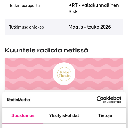
KRT - valtakunnallinen
Tutkimusraportti
3 kk
Maalis - touko 2026
Tutkimusajanjakso
Kuuntele radiota netissä
Radio Classic
Kuuntele mistä vain nettiradiota
Suostumus
Yksityiskohdat
Tietoja
KUUNTELE