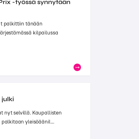
Prix -työssä synnytään
t palkittiin tänään
järjestämässä kilpailussa
julki
 nyt selvillä. Kaupallisten
palkitaan yleisöäänil...