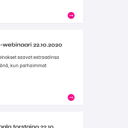
-webinaari 22.10.2020
inokset saavat estraadinsa
ivänä, kun parhaimmat
ala torstaina 22.10.