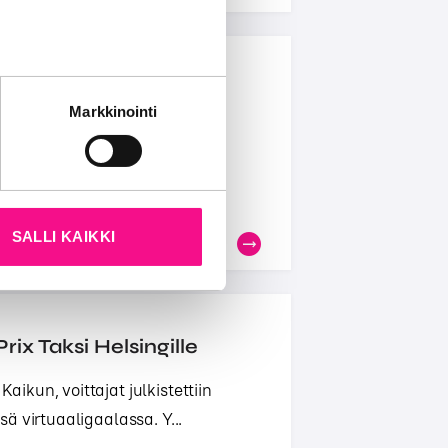
ut
tät sivustoamme.
Markkinointi
kun olet käyttänyt heidän
ku-radiomainoskilpailussa.
ut. Kaiku on Suomen merkit...
SALLI KAIKKI
ix Taksi Helsingille
kun, voittajat julkistettiin
ä virtuaaligaalassa. Y...