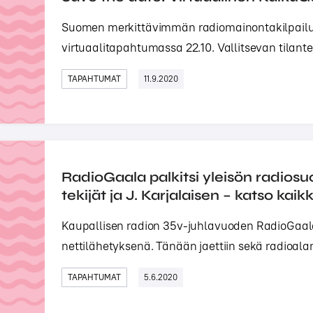
Suomen merkittävimmän radiomainontakilpailu K
virtuaalitapahtumassa 22.10. Vallitsevan tilante
TAPAHTUMAT
11.9.2020
RadioGaala palkitsi yleisön radiosuo
tekijät ja J. Karjalaisen – katso kaikk
Kaupallisen radion 35v-juhlavuoden RadioGaala jä
nettilähetyksenä. Tänään jaettiin sekä radioala
TAPAHTUMAT
5.6.2020