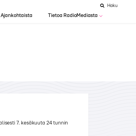
Hae
Avaa
Haku
Hakuken
sivustolta
haku
Ajankohtaista
Tietoa RadioMediasta
lisesti 7. kesäkuuta 24 tunnin