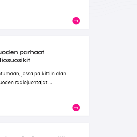
vuoden parhaat
diosuosikit
umaan, jossa palkittiin alan
uoden radiojuontajat ...