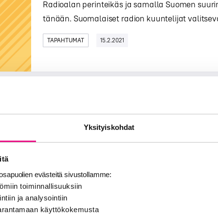
Radioalan perinteikäs ja samalla Suomen suurin
tänään. Suomalaiset radion kuuntelijat valitseva
TAPAHTUMAT
15.2.2021
Iskelmä Gaala palkitsi viime vuoden 
julkaisut
Yksityiskohdat
Bauer Median radiokanavan Iskelmän järjestäm
artistitulokas BEHMin juhlaa. Uuteen tähteen 
itä
ylei...
sapuolien evästeitä sivustollamme:
ömiin toiminnallisuuksiin
TAPAHTUMAT
15.2.2021
ntiin ja analysointiin
 parantamaan käyttökokemusta