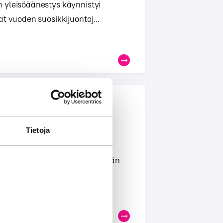
 yleisöäänestys käynnistyi
t vuoden suosikkijuontaj...
parhaat artistit ja
Tietoja
ä Iskelmä Gaala oli
rakastunut radiokanava Iskelmän