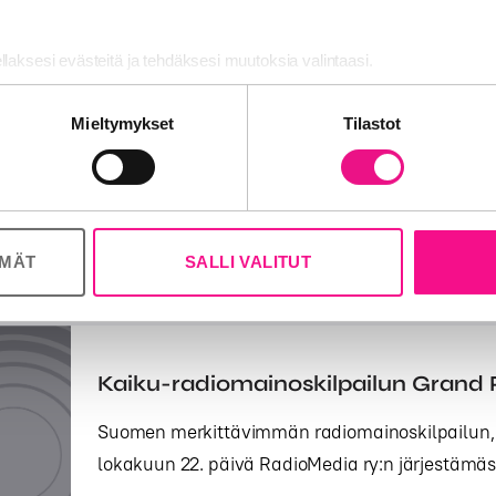
ellaksesi evästeitä ja tehdäksesi muutoksia valintaasi.
Kaiku-radiomainoskilpailu on alkan
nosalan ja analytiikka-alan kumppaneillemme tietoja siitä, miten käy
Mieltymykset
Tilastot
 tietoja muihin tietoihin, joita olet antanut heille tai joita on kerätty, 
Maamme parhaat radiomainokset palkitaan Kai
Kaiku-kilpailuun ilmoittautuminen on nyt alkan
TAPAHTUMAT
14.12.2020
ÖMÄT
SALLI VALITUT
Kaiku-radiomainoskilpailun Grand Pr
Suomen merkittävimmän radiomainoskilpailun, Kai
lokakuun 22. päivä RadioMedia ry:n järjestämäss