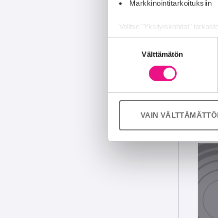
Markkinointitarkoituksiin
Valitse "Yksityiskohdat" tarkast
Suostumuksen
Jaamme sosiaalisen median, mai
Välttämätön
valinta
Kumppanimme voivat yhdistää näitä
palvelujaan (esim. Google).
VAIN VÄLTTÄMÄTT