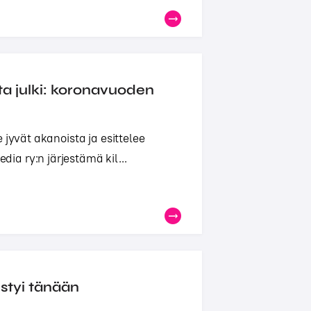
ta julki: koronavuoden
 jyvät akanoista ja esittelee
a ry:n järjestämä kil...
styi tänään