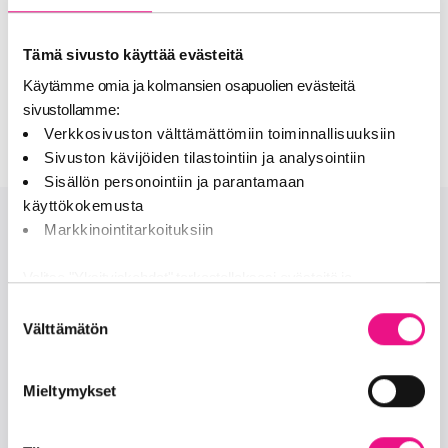
Lataa lausunto
Tämä sivusto käyttää evästeitä
RadioMedian lausunto rahapelijärjestelmän
Käytämme omia ja kolmansien osapuolien evästeitä
uudistuksesta
sivustollamme:
Verkkosivuston välttämättömiin toiminnallisuuksiin
Sivuston kävijöiden tilastointiin ja analysointiin
Sisällön personointiin ja parantamaan
käyttökokemusta
Markkinointitarkoituksiin
Onko sinulla lisää kysymyksiä?
Valitse "Yksityiskohdat" tarkastellaksesi evästeitä ja
tehdäksesi muutoksia valintaasi.
OTA MEIHIN YHTEYTTÄ
Suostumuksen
Välttämätön
valinta
Jaamme sosiaalisen median, mainosalan ja analytiikka-alan
Seuraa meitä
kumppaneillemme tietoja siitä, miten käytät sivustoamme.
Mieltymykset
Kumppanimme voivat yhdistää näitä tietoja muihin tietoihin,
facebook
twitter
joita olet antanut heille tai joita on kerätty, kun olet käyttänyt
heidän palvelujaan (esim. Google).