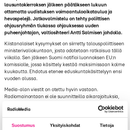
lausuntokierroksen jälkeen päätökseen lukuun
ottamatta uudistuksen voimaantuloaikataulua ja
hevospelejä. Jatkovalmistelu on tehty poliittisen
ohjausryhmän tiukassa ohjauksessa uuden
puheenjohtajan, valtiosihteeri Antti Salmisen johdolla.
Kiistanalaiset kysymykset on siirretty talouspoliittiseen
ministerivaliokuntaan, josta odotetaan ratkaisua tällä
viikolla. Sen jälkeen Suomi notifioi luonnoksen EU:n
komissiolle, jossa käsittely kestää maksimissaan kolme
kuukautta. Ehdotus etenee eduskuntakäsittelyyn ensi
vuoden alussa.
Media-alan viestit on otettu hyvin vastaan.
Radiomainontaan ei ole suunnitteilla aikarajoituksia,
joita esiselvityksessä esitettiin. Esitys markkinoinnin ja
mainonnan sallimisesta heti toimilupapäätöksistä
alkaen jo vuonna 2026 on parhaillaan
ministerivaliokunnan harkittavana.
Suostumus
Yksityiskohdat
Tietoja