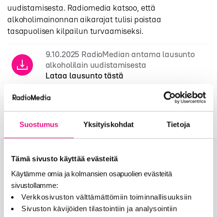
uudistamisesta. Radiomedia katsoo, että
alkoholimainonnan aikarajat tulisi poistaa
tasapuolisen kilpailun turvaamiseksi.
9.10.2025 RadioMedian antama lausunto
alkoholilain uudistamisesta
Lataa lausunto tästä
Suostumus
Yksityiskohdat
Tietoja
Tämä sivusto käyttää evästeitä
Onko sinulla lisää kysymyksiä?
Käytämme omia ja kolmansien osapuolien evästeitä
sivustollamme:
OTA MEIHIN YHTEYTTÄ
Verkkosivuston välttämättömiin toiminnallisuuksiin
Sivuston kävijöiden tilastointiin ja analysointiin