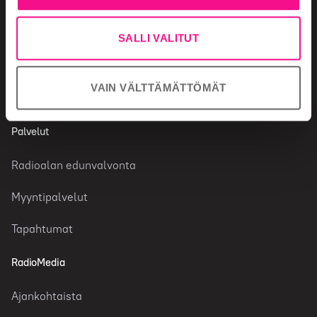
Radiotoimiala
Radiokanavat
SALLI VALITUT
Tutkimustietoa radiosta
VAIN VÄLTTÄMÄTTÖMÄT
Faktaa toimialasta
Palvelut
Radioalan edunvalvonta
Myyntipalvelut
Tapahtumat
RadioMedia
Ajankohtaista