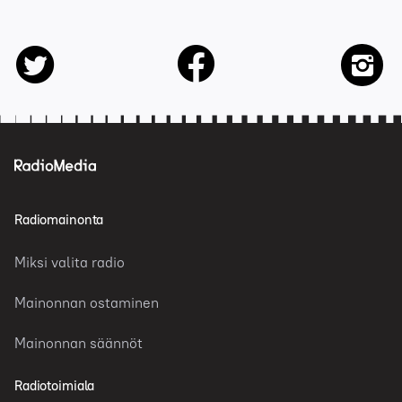
facebook
twitter
insta
Radiomainonta
Miksi valita radio
Mainonnan ostaminen
Mainonnan säännöt
Radiotoimiala