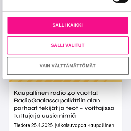
RadioMedia ry:n sääntömääräinen
kevätliittokokous pidettiin 25. huhtikuuta, ja
kokouksessa valittiin uusia jäseniä yhdistyksen
SALLI KAIKKI
hallitukseen. U...
TAPAHTUMAT
6.5.2025
SALLI VALITUT
VAIN VÄLTTÄMÄTTÖMÄT
Kaupallinen radio 40 vuotta!
RadioGaalassa palkittiin alan
parhaat tekijät ja teot – voittajissa
tuttuja ja uusia nimiä
Tiedote 25.4.2025, julkaisuvapaa Kaupallinen