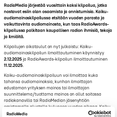
RadioMedia järjestää vuosittain kaksi kilpailua, jotka
nostavat esiin alan osaamista ja onnistumisia. Kaiku-
audiomainoskilpailussa etsitään vuoden parasta ja
vaikuttavinta audiomainosta, kun taas RadioAwards-
kilpailussa palkitaan kaupallisen radion ihmisiä, tekoja
ja ilmiöitä.
Kilpailujen aikataulut on nyt julkaistu: Kaiku-
audiomainoskilpailun ilmoittautuminen käynnistyy
2.12.2025
ja RadioAwards-kilpailun ilmoittautuminen
11.12.2025
.
Kaiku-audiomainoskilpailuun voi ilmoittaa kuka
tahansa audiomainoksia, kunhan ilmoittajan
edustaman yrityksen mainos tai ilmoittajan
suunnittelema/tuottama mainos on ollut soitossa
radiokanavilla tai RadioMedian jäsenyhtiön
omistamalla alustalla kuluneen vuoden aikana. Kaiku-
kilpailun voittajat palkitaan keväällä 2026