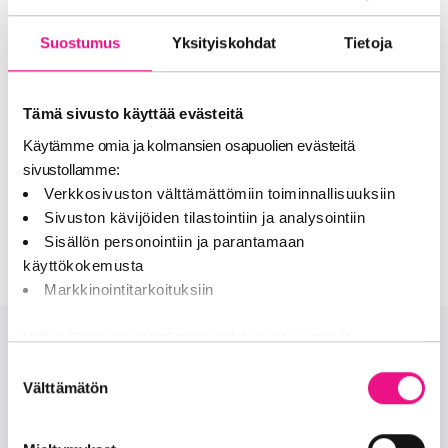
KaikuGaalassa.
Suostumus
Yksityiskohdat
Tietoja
RadioAwards-kilpailun ilmoittautuminen on sen sijaan
avoinna vain RadioMedian jäsenyhtiöiden edustajille.
RadioAwards-kilpailun voittajat palkitaan
Tämä sivusto käyttää evästeitä
RadioGaalassa keväällä 2026.
Käytämme omia ja kolmansien osapuolien evästeitä
Lisätietoa
RadioGaalasta ja RadioAwards-
sivustollamme:
kilpailusta
Verkkosivuston välttämättömiin toiminnallisuuksiin
Lisätietoa
Kaiku-audiomainonnan kilpailusta
Sivuston kävijöiden tilastointiin ja analysointiin
Sisällön personointiin ja parantamaan
käyttökokemusta
Markkinointitarkoituksiin
Valitse "Yksityiskohdat" tarkastellaksesi evästeitä ja
tehdäksesi muutoksia valintaasi.
Suostumuksen
Onko sinulla lisää kysymyksiä?
Välttämätön
valinta
Jaamme sosiaalisen median, mainosalan ja analytiikka-alan
OTA MEIHIN YHTEYTTÄ
kumppaneillemme tietoja siitä, miten käytät sivustoamme.