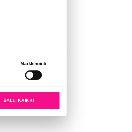
of 52%
sing online
t-
th brands in
tät sivustoamme.
Markkinointi
hat we
kun olet käyttänyt heidän
ours of
fect
SALLI KAIKKI