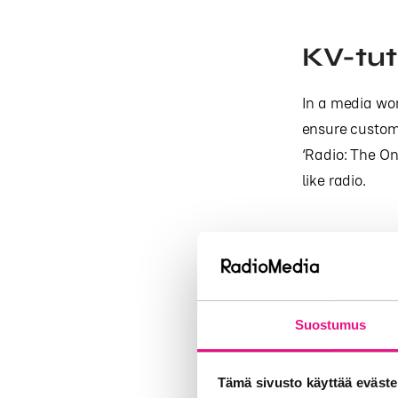
KV-tut
In a media wor
ensure custome
‘Radio: The Onl
like radio.
Exposure t
Average uplif
Suostumus
This is th
exposure t
Tämä sivusto käyttää eväste