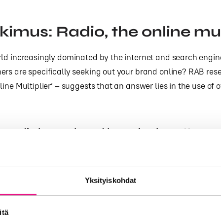
kimus: Radio, the online mul
ld increasingly dominated by the internet and search engin
rs are specifically seeking out your brand online? RAB res
ine Multiplier’ – suggests that an answer lies in the use of 
o radio boosts brand browsing by 52%
t in brand browsing online across 23 campaigns
Yksityiskohdat
e first major research study to quantify how a
o offline media influences actual consumer
itä