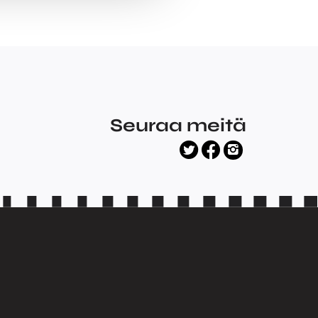
Seuraa meitä
facebook
twitter
instagram