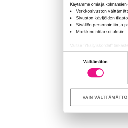
interactio
Käytämme omia ja kolmansien o
Exposure t
Verkkosivuston välttämätt
Sivuston kävijöiden tilastoi
Radio is o
than othe
Sisällön personointiin ja
Markkinointitarkoituksiin
Uplifts va
effectiven
Valitse "Yksityiskohdat" tarkast
There are s
web-centri
Suostumuksen
Jaamme sosiaalisen median, mai
Välttämätön
valinta
Radio has 
Kumppanimme voivat yhdistää näitä
identified
palvelujaan (esim. Google).
exposure t
Creativity 
VAIN VÄLTTÄMÄTT
Lat
Rad