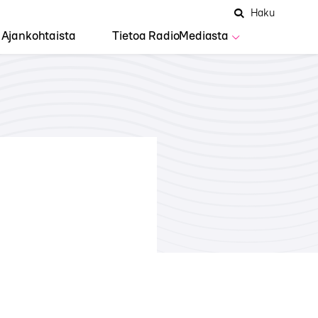
Hae
Avaa
Haku
Hakuken
sivustolta
haku
Ajankohtaista
Tietoa RadioMediasta