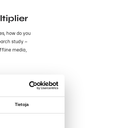
tiplier
es, how do you
earch study –
offline media,
Tietoja
ctual