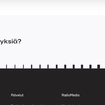
myksiä?
Palvelut
RadioMedia