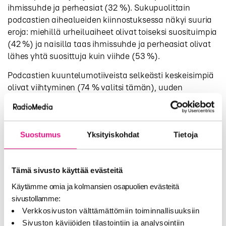
ihmissuhde ja perheasiat (32 %). Sukupuolittain
podcastien aihealueiden kiinnostuksessa näkyi suuria
eroja: miehillä urheiluaiheet olivat toiseksi suosituimpia
(42 %) ja naisilla taas ihmissuhde ja perheasiat olivat
lähes yhtä suosittuja kuin viihde (53 %).
Podcastien kuuntelumotiiveista selkeästi keskeisimpiä
olivat viihtyminen (74 % valitsi tämän), uuden
oppiminen (49 %) ja rentoutuminen (45 %). Monille
podcastit ovat vaihtoehto musiikille ja musiikin määrän
lisääntyminen ei vaikuttaisi kovinkaan monien
kuunteluun (57 % sanoi näin). 31 % jopa sanoi, että
Suostumus
Yksityiskohdat
Tietoja
musiikin lisääntyminen vähentäisi podcastien
kuuntelua.
Tämä sivusto käyttää evästeitä
Nuorille viihtyminen on selkeästi iäkkäämpiä
Käytämme omia ja kolmansien osapuolien evästeitä
tärkeämpää. Vanhemmat ikäryhmät haluavat myös
sivustollamme:
tietoa ja ”pysyä ajantasalla”. Kysyttäessä miksi
Verkkosivuston välttämättömiin toiminnallisuuksiin
kuuntelet podcasteja eräs naisvastaaja kertoi: ”Minulla
Sivuston kävijöiden tilastointiin ja analysointiin