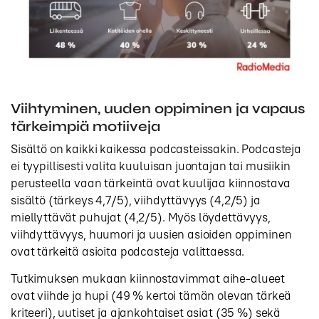
Viihtyminen, uuden oppiminen ja vapaus
tärkeimpiä motiiveja
Sisältö on kaikki kaikessa podcasteissakin. Podcasteja
ei tyypillisesti valita kuuluisan juontajan tai musiikin
perusteella vaan tärkeintä ovat kuulijaa kiinnostava
sisältö (tärkeys 4,7/5), viihdyttävyys (4,2/5) ja
miellyttävät puhujat (4,2/5). Myös löydettävyys,
viihdyttävyys, huumori ja uusien asioiden oppiminen
ovat tärkeitä asioita podcasteja valittaessa.
Tutkimuksen mukaan kiinnostavimmat aihe-alueet
ovat viihde ja hupi (49 % kertoi tämän olevan tärkeä
kriteeri), uutiset ja ajankohtaiset asiat (35 %) sekä