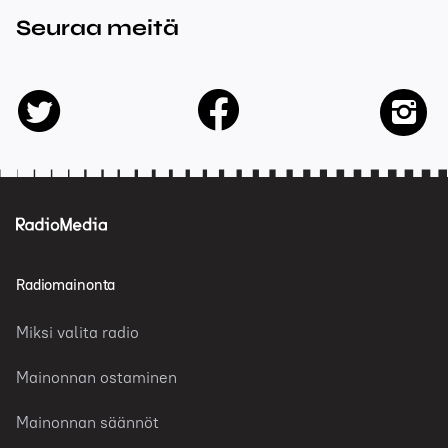
Seuraa meitä
facebook
twitter
insta
Radiomainonta
Miksi valita radio
Mainonnan ostaminen
Mainonnan säännöt