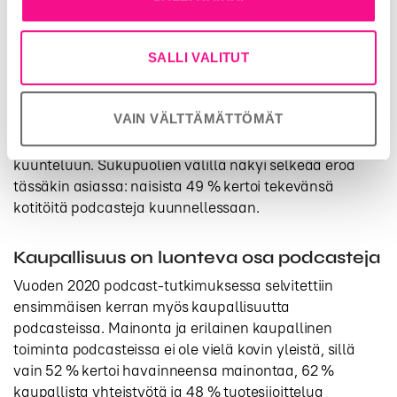
Enemmistö sanoo kuuntelevansa podcasteja edelleen
kotona (73 %), mutta liikenteessä ollessa tapahtuva
kuuntelu on kasvussa – lähes puolet (48 %)
SALLI VALITUT
vastaajista kertoo kuuntelevansa podcasteja ollessaan
esimerkiksi autossa, bussissa tai metrossa. Vaikka
VAIN VÄLTTÄMÄTTÖMÄT
podcasteja kuunnellaan usein muun toimen ohella niin
kolmannes kuitenkin sanoo keskittyvänsä vain
kuunteluun. Sukupuolien välillä näkyi selkeää eroa
tässäkin asiassa: naisista 49 % kertoi tekevänsä
kotitöitä podcasteja kuunnellessaan.
Kaupallisuus on luonteva osa podcasteja
Vuoden 2020 podcast-tutkimuksessa selvitettiin
ensimmäisen kerran myös kaupallisuutta
podcasteissa. Mainonta ja erilainen kaupallinen
toiminta podcasteissa ei ole vielä kovin yleistä, sillä
vain 52 % kertoi havainneensa mainontaa, 62 %
kaupallista yhteistyötä ja 48 % tuotesijoittelua