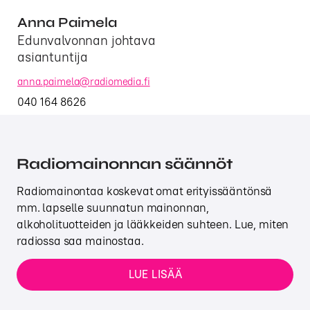
Anna Paimela
Edunvalvonnan johtava
asiantuntija
anna.paimela@radiomedia.fi
040 164 8626
Radiomainonnan säännöt
Radiomainontaa koskevat omat erityissääntönsä
mm. lapselle suunnatun mainonnan,
alkoholituotteiden ja lääkkeiden suhteen. Lue, miten
radiossa saa mainostaa.
LUE LISÄÄ