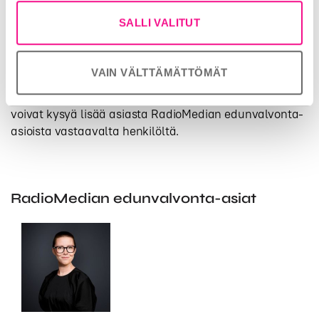
ohjelmayhteistyöstä
Lataa tästä
SALLI VALITUT
VAIN VÄLTTÄMÄTTÖMÄT
Epäselvissä tilanteissa RadioMedian jäsenyritykset
voivat kysyä lisää asiasta RadioMedian edunvalvonta-
asioista vastaavalta henkilöltä.
RadioMedian edunvalvonta-asiat