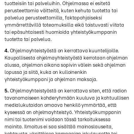
tuotteisiin tai palveluihin. Ohjelmassa ei esitetä
perusteettomia väitteitä, kuten kehuta tuotetta tai
palvelua perusteettomilla, faktapohjaiseksi
ymmärrettävillä toteamuksilla eikä toistuvasti viitata
tai epäsuhtaisesti huomioida yhteistyökumppanin
tuotetta tai palvelua.
4.
Ohjelmayhteistyöstä on kerrottava kuuntelijoille.
Kaupallisesta ohjelmayhteistyöstä kerrotaan ohjelman
alussa, ohjelman aikana sopivin välein sekä ohjelman
lopussa ja siitä, kuka on kulloinenkin
yhteistyökumppani ja ohjelman maksaja.
5.
Ohjelmayhteistyöstä on kerrottava siten, että radion
tavanomaiseen kohderyhmään kuuluva ja kohtuullisen
medialukutaidon omaava henkilö ymmärtää, että
kyseessä on ohjelmayhteistyö. Yhteistyökumppanin
nimi tai tuotenimi voidaan tässä tarkoituksessa
mainita. Ilmoitus ei saa sisältää mainoslauseita,
kohtausta, yksittäisen kampanjan iskulausetta tai