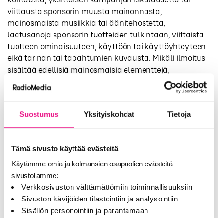
viittausta sponsorin muusta mainonnasta,
mainosmaista musiikkia tai äänitehostetta,
laatusanoja sponsorin tuotteiden tulkintaan, viittaista
tuotteen ominaisuuteen, käyttöön tai käyttöyhteyteen
eikä tarinan tai tapahtumien kuvausta. Mikäli ilmoitus
sisältää edellisiä mainosmaisia elementtejä,
ilmoitukseen lähtökohtaisesti sovelletaan mainoksia
koskevia sääntöjä ja ilmoitus lasketaan mukaan
kanavan mainosaikaan. Ilmoitus voi olla esimerkiksi
Suostumus
Yksityiskohdat
Tietoja
seuraavanlainen:
”Ohjelman tarjoaa yritys X.”
”Yhteistyössä yritys X:n kanssa.”
Tämä sivusto käyttää evästeitä
”Tämä ohjelma on toteutettu ohjelmayhteistyönä yritys
Käytämme omia ja kolmansien osapuolien evästeitä
X:n kanssa.”
sivustollamme:
Verkkosivuston välttämättömiin toiminnallisuuksiin
6.
Ohjelmayhteistyötä tehtäessä viimesijainen
Sivuston kävijöiden tilastointiin ja analysointiin
päätösvalta on aina toimituksella. Tilanteen niin
Sisällön personointiin ja parantamaan
edellyttäessä ohjelmayhteistyöstä kertomisen