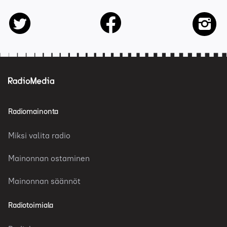
facebook
twitter
insta
Radiomainonta
Miksi valita radio
Mainonnan ostaminen
Mainonnan säännöt
Radiotoimiala