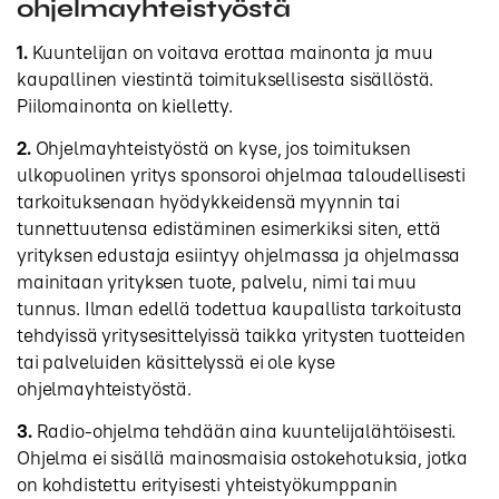
ohjelmayhteistyöstä
1.
Kuuntelijan on voitava erottaa mainonta ja muu
kaupallinen viestintä toimituksellisesta sisällöstä.
Piilomainonta on kielletty.
2.
Ohjelmayhteistyöstä on kyse, jos toimituksen
ulkopuolinen yritys sponsoroi ohjelmaa taloudellisesti
tarkoituksenaan hyödykkeidensä myynnin tai
tunnettuutensa edistäminen esimerkiksi siten, että
yrityksen edustaja esiintyy ohjelmassa ja ohjelmassa
mainitaan yrityksen tuote, palvelu, nimi tai muu
tunnus. Ilman edellä todettua kaupallista tarkoitusta
tehdyissä yritysesittelyissä taikka yritysten tuotteiden
tai palveluiden käsittelyssä ei ole kyse
ohjelmayhteistyöstä.
3.
Radio-ohjelma tehdään aina kuuntelijalähtöisesti.
Ohjelma ei sisällä mainosmaisia ostokehotuksia, jotka
on kohdistettu erityisesti yhteistyökumppanin