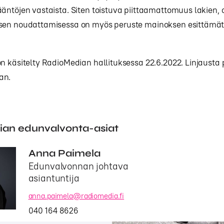
äntöjen vastaista. Siten toistuva piittaamattomuus lakien, 
sen noudattamisessa on myös peruste mainoksen esittämät
n käsitelty RadioMedian hallituksessa 22.6.2022. Linjausta 
aan.
an edunvalvonta-asiat
Anna Paimela
Edunvalvonnan johtava
asiantuntija
anna.paimela@radiomedia.fi
040 164 8626