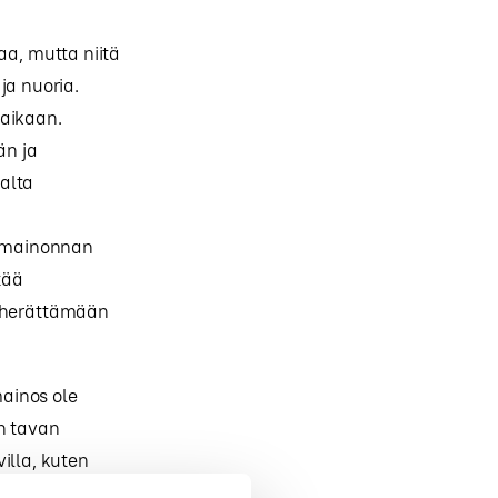
aa, mutta niitä
ja nuoria.
naikaan.
än ja
alta
ta mainonnan
tää
n herättämään
mainos ole
än tavan
illa, kuten
 lapsille