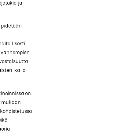
jalakia ja
a pidetään
itallisesti
an vanhempien
vastaisuutta
isten ikä ja
inoinnissa on
en mukaan
e kohdistetussa
eikä
uoria