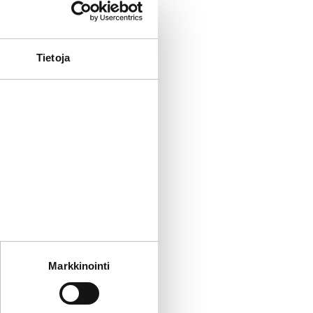
ttävät
Tietoja
n mainonnan
 mukaisesta
mainonta on
yistä huomiota
tät sivustoamme.
Markkinointi
kun olet käyttänyt heidän
e- ja