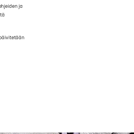
ohjeiden ja
tä
päivitetään