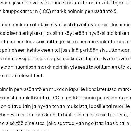
edian jäsenet ovat sitoutuneet noudattamaan kuluttajansuo
n kauppakamarin (ICC) markkinoinnin perussääntöjä.
alain mukaan alaikäiset yleisesti tavoittavaa markkinointi
staisena erityisesti, jos siinä käytetään hyväksi alaikäisen
ta tai herkkäuskoisuutta, jos se on omiaan vaikuttamaan ha
sapainoiseen kehitykseen tai jos siinä pyritään sivuuttama
oimia täysipainoisesti lapsensa kasvattajina. Hyvän tavan 
tetaan huomioon markkinoinnin yleisesti tavoittamien alaikä
ekä muut olosuhteet.
oinnin perussääntöjen mukaan lapsille kohdistetussa markk
erityistä huolellisuutta. ICC:n markkinoinnin perussääntöj
on oltava lain ja hyvän tavan mukaista, lapsille tai nuorill
lineessä ei saa markkinoida heille sopimattomia tuotteita, 
aa sisältää aineistoa, joka saattaa vahingoittaa lapsia tai n