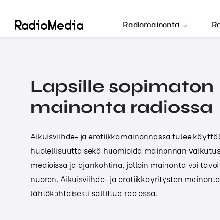
Radiomainonta
Ra
Lapsille sopimaton
mainonta radiossa
Aikuisviihde- ja erotiikkamainonnassa tulee käyttää
huolellisuutta sekä huomioida mainonnan vaikutus 
medioissa ja ajankohtina, jolloin mainonta voi tavoi
nuoren. Aikuisviihde- ja erotiikkayritysten mainonta
lähtökohtaisesti sallittua radiossa.