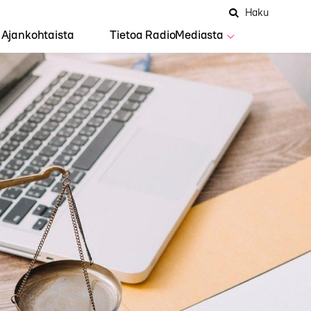
Hae
Avaa
Haku
Hakuken
sivustolta
haku
Ajankohtaista
Tietoa RadioMediasta