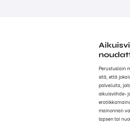
Aikuisv
noudatt
Perustuslain 
sitä, että jok
palveluita, jo
aikuisviihde- j
erotiikkamaino
mainonnan vaik
lapsen tai nu