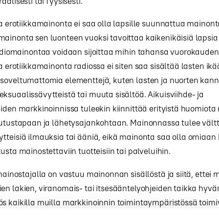
raalisesti tai fyysisesti.
ja erotiikkamainonta ei saa olla lapsille suunnattua mainont
ainonta sen luonteen vuoksi tavoittaa kaikenikäisiä lapsia 
radiomainontaa voidaan sijoittaa mihin tahansa vuorokaude
ja erotiikkamainonta radiossa ei siten saa sisältää lasten ikä
 soveltumattomia elementtejä, kuten lasten ja nuorten kann
ksuaalissävytteistä tai muuta sisältöä. Aikuisviihde- ja
eiden markkinoinnissa tuleekin kiinnittää erityistä huomio
teutustapaan ja lähetysajankohtaan. Mainonnassa tulee vält
ytteisiä ilmauksia tai ääniä, eikä mainonta saa olla omiaa
tusta mainostettaviin tuotteisiin tai palveluihin.
 mainostajalla on vastuu mainonnan sisällöstä ja siitä, ettei 
en lakien, viranomais- tai itsesääntelyohjeiden taikka hyv
s kaikilla muilla markkinoinnin toimintaympäristössä toimiv
la, on vastuu mainonnasta – erityisesti alustoilla, jotka ovat