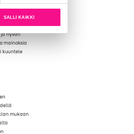
den
SALLI KAIKKI
n ja hyvän
ia mainoksia
ti kuuntele
sen
edellä
tiklan mukaan
alta
on