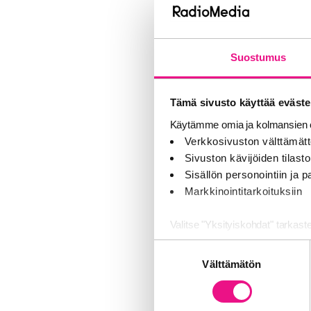
suunnattuja, m
ainoastaan s
Suostumus
Suojellakseen
vastuullisuutt
Tämä sivusto käyttää eväste
mainonnasta. 
Käytämme omia ja kolmansien o
hyvän tavan m
Verkkosivuston välttämätt
Sivuston kävijöiden tilastoi
lapsi ei 
Sisällön personointiin ja
mainoksess
Markkinointitarkoituksiin
mainos ei o
mainoksen ä
Valitse "Yksityiskohdat" tarkast
Suostumuksen
Jaamme sosiaalisen median, mai
Lisäksi RadioM
Välttämätön
valinta
Kumppanimme voivat yhdistää näitä
palvelujaan (esim. Google).
1. RadioMedian