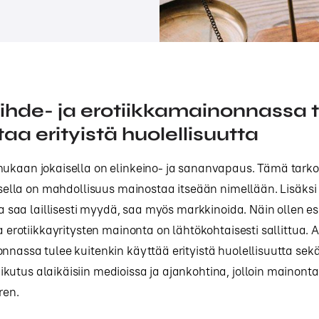
iihde- ja erotiikkamainonnassa 
aa erityistä huolellisuutta
mukaan jokaisella on elinkeino- ja sananvapaus. Tämä tark
aisella on mahdollisuus mainostaa itseään nimellään. Lisäksi 
ita saa laillisesti myydä, saa myös markkinoida. Näin ollen es
a erotiikkayritysten mainonta on lähtökohtaisesti sallittua. A
nnassa tulee kuitenkin käyttää erityistä huolellisuutta se
utus alaikäisiin medioissa ja ajankohtina, jolloin mainonta 
oren.