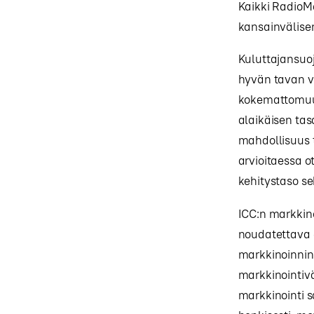
Kaikki RadioM
kansainvälise
Kuluttajansuoj
hyvän tavan va
kokemattomuut
alaikäisen ta
mahdollisuus t
arvioitaessa o
kehitystaso s
ICC:n markkin
noudatettava 
markkinoinnin 
markkinointivä
markkinointi s