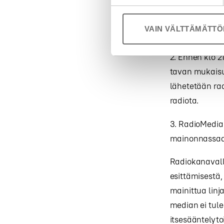
erotiikkamain
lähettämistä.
VAIN VÄLTTÄMÄTT
lähettämispä
2. Ennen klo 2
tavan mukaisu
lähetetään rad
radiota.
3. RadioMedia
mainonnassaa
Radiokanavall
esittämisestä,
mainittua linj
median ei tule
itsesääntelyto