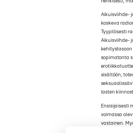
henkisesti, mo
Aikuisviihde- 
koskeva radiom
Tyypillisesti 
Aikuisviihde- 
kehitystasoon
sopimatonta se
erotiikkatuott
sisältöön, to
seksuaalissäv
lasten kiinnos
Ensisijaisesti
voimassa olevi
vastainen. Myö
mainosalustoil