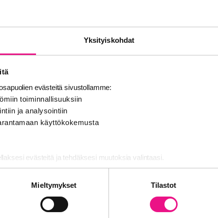
utta myös alustoilla, kuten radiomedialla, joita lapset käy
atunnaisesti.
Yksityiskohdat
 lapsia heille sopimattomalta mainonnalta ja edistääksee
a, RadioMedian hallitus on laatinut linjauksen hyvän tavan
itä
RadioMedian linjauksen mukaan aikuisviihde- ja erotiikka
sapuolien evästeitä sivustollamme:
ukaista, jos:
ömiin toiminnallisuuksiin
ntiin ja analysointiin
ymmärrä, mitä mainoksessa mainostetaan
 parantamaan käyttökokemusta
a ei ohjata suoraan lapsille sopimattomalle nettisivulle
le luonteeltaan sellainen, johon lapset kiinnittäisivät erit
änet tai dialogi eivät ole seksuaalisesti värittyneitä.
ellaksesi evästeitä ja tehdäksesi muutoksia valintaasi.
nosalan ja analytiikka-alan kumppaneillemme tietoja siitä, miten käy
edian jäsenet ovat sitoutuneet seuraaviin toimenpiteisiin:
Mieltymykset
Tilastot
 tietoja muihin tietoihin, joita olet antanut heille tai joita on kerätty, 
 yhteydessä toimii eettinen työryhmä, joka arvioi aikuisviihd