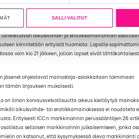
osten lakien ja itsesääntelyohjeiden mukaisuuden ennen nii
 RadioMedian jäsenet sitoutuvat ottamaan arvion huomioon
ÖMÄT
SALLI VALITUT
ätöstä tehdessään.
1 lähetettävän aikuisviihde- ja erotiikkamainonnan sisältöö
uteen kiinnitetään erityistä huomiota. Lapsille sopimattom
iossa vain klo 21 jälkeen, jolloin lapset eivät lähtökohtaises
n jäsenet ohjeistavat mainostaja-asiakkaitaan toimimaan
n tämän linjauksen mukaisesti.
a on ilman korvausvelvollisuutta oikeus kieltäytyä mainok
 mikäli aikuisviihde- tai erotiikkamainoksessa ei noudateta 
austa. Erityisesti ICC:n markkinoinnin perussääntöjen 26 ar
 osallistua sellaisen markkinoinnin julkaisemiseen, jonka os
imielin on katsonut, että kysymyksessä oleva markkinointi 