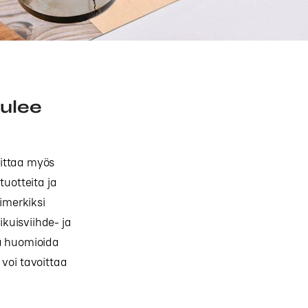
tulee
oittaa myös
tuotteita ja
imerkiksi
ikuisviihde- ja
kä huomioida
voi tavoittaa