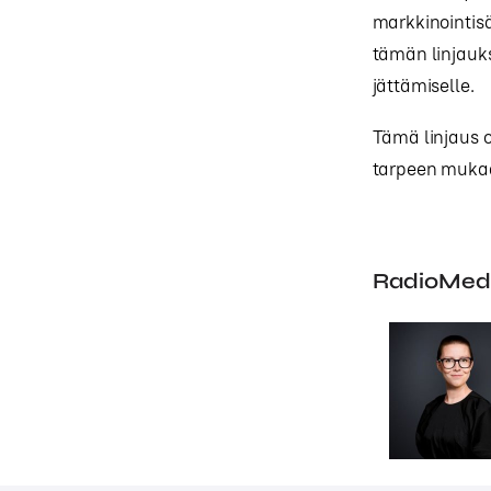
markkinointisä
tämän linjauk
jättämiselle.
Tämä linjaus o
tarpeen muk
RadioMedi