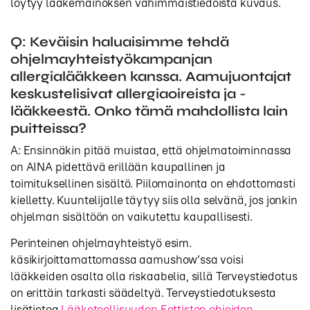
löytyy lääkemainoksen vähimmäistiedoista kuvaus.
Q: Keväisin haluaisimme tehdä
ohjelmayhteistyökampanjan
allergialääkkeen kanssa. Aamujuontajat
keskustelisivat allergiaoireista ja -
lääkkeestä. Onko tämä mahdollista lain
puitteissa?
A: Ensinnäkin pitää muistaa, että ohjelmatoiminnassa
on AINA pidettävä erillään kaupallinen ja
toimituksellinen sisältö. Piilomainonta on ehdottomasti
kielletty. Kuuntelijalle täytyy siis olla selvänä, jos jonkin
ohjelman sisältöön on vaikutettu kaupallisesti.
Perinteinen ohjelmayhteistyö esim.
käsikirjoittamattomassa aamushow’ssa voisi
lääkkeiden osalta olla riskaabelia, sillä Terveystiedotus
on erittäin tarkasti säädeltyä. Terveystiedotuksesta
lisätietoa
Lääketeollisuuden Eettisten ohjeiden