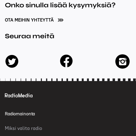
Onko sinulla lisää kysymyksiä?
OTA MEIHIN YHTEYTTÄ
Seuraa meitä
facebook
twitter
insta
Radiomainonta
Miksi valita radio