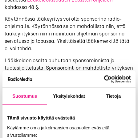
kohdassa 48 §.
Käytännössä lääkeyritys voi olla sponsorina radio-
ohjelmalle. Käytännössä se on mahdollista niin, että
lääkeyrityksen nimi mainitaan ohjelman sponsorina
sen alussa ja lopussa. Yksittäisellä lääkemerkillä tätä
ei voi tehdä.
Lääkkeiden osalta puhutaan sponsoroinnista ja
tuotesijoittelusta. Sponsorointi on mahdollista yrityksen
toiminimellä ja logolla. Tällöin lääkeyritys voisi olla
sponsorina aamuohjelmalle, mutta ei yksittäinen
lääkemerkki. Lisäksi ohjelmassa ei saa kannustaa
Suostumus
Yksityiskohdat
Tietoja
sponsorin tai kolmannen tahon tuotteiden hankintaan.
Tuotesijoittelu ei ole lääkkeiden osalta mahdollista.
Tämä sivusto käyttää evästeitä
Q: Haluaisimme tehdä
Käytämme omia ja kolmansien osapuolien evästeitä
ohjelmayhteistyökampanjan
sivustollamme: