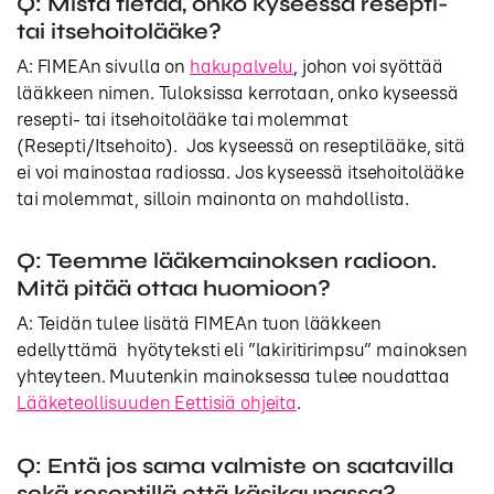
Q: Mistä tietää, onko kyseessä resepti-
tai itsehoitolääke?
A: FIMEAn sivulla on
hakupalvelu
, johon voi syöttää
lääkkeen nimen. Tuloksissa kerrotaan, onko kyseessä
resepti- tai itsehoitolääke tai molemmat
(Resepti/Itsehoito). Jos kyseessä on reseptilääke, sitä
ei voi mainostaa radiossa. Jos kyseessä itsehoitolääke
tai molemmat, silloin mainonta on mahdollista.
Q: Teemme lääkemainoksen radioon.
Mitä pitää ottaa huomioon?
A: Teidän tulee lisätä FIMEAn tuon lääkkeen
edellyttämä hyötyteksti eli ”lakiritirimpsu” mainoksen
yhteyteen. Muutenkin mainoksessa tulee noudattaa
Lääketeollisuuden Eettisiä ohjeita
.
Q: Entä jos sama valmiste on saatavilla
sekä reseptillä että käsikaupassa?