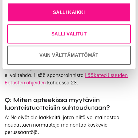
siitepölyallergian torjuntaan. Tutustu
pakkausselosteeseen.”
SALLI KAIKKI
Sponsoroidun ohjelmasta tekisi nähdäksemme, jos
viitattaisiin ohjelmaan esim. siten että tekstinä olisi
”Tämän Päivän Sään tarjoaa”.
SALLI VALITUT
Käytännössä lääkeyritys voi olla sponsorina radio-
ohjelmalle. Käytännössä se on mahdollista niin, että
VAIN VÄLTTÄMÄTTÖMÄT
lääkeyrityksen nimi mainitaan ohjelman sponsorina
sen alussa ja lopussa. Yksittäisellä lääkemerkillä tätä
ei voi tehdä. Lisää sponsoroinnista
Lääketeollisuuden
Eettisten ohjeiden
kohdassa 23.
Q: Miten apteekissa myytäviin
luontaistuotteisiin suhtaudutaan?
A: Ne eivät ole lääkkeitä, joten niitä voi mainostaa
noudattaen normaaleja mainontaa koskevia
perussääntöjä.