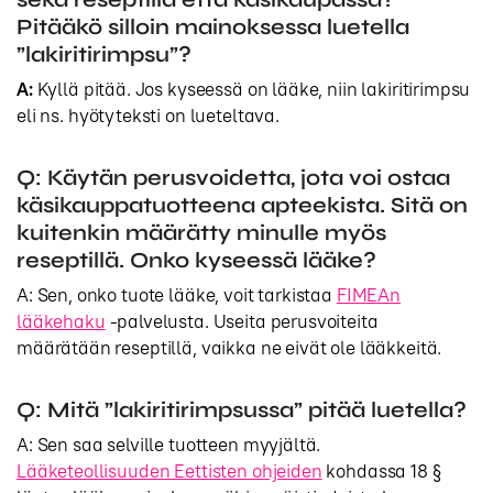
Pitääkö silloin mainoksessa luetella
”lakiritirimpsu”?
A:
Kyllä pitää. Jos kyseessä on lääke, niin lakiritirimpsu
eli ns. hyötyteksti on lueteltava.
Q: Käytän perusvoidetta, jota voi ostaa
käsikauppatuotteena apteekista. Sitä on
kuitenkin määrätty minulle myös
reseptillä. Onko kyseessä lääke?
A: Sen, onko tuote lääke, voit tarkistaa
FIMEAn
lääkehaku
-palvelusta. Useita perusvoiteita
määrätään reseptillä, vaikka ne eivät ole lääkkeitä.
Q: Mitä ”lakiritirimpsussa” pitää luetella?
A: Sen saa selville tuotteen myyjältä.
Lääketeollisuuden Eettisten ohjeiden
kohdassa 18 §