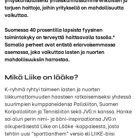
yrityskansalaisena yhteiskunnassamme ehkäisten ja
torjuen haittoja, joihin yrityksellä on mahdollisuutta
vaikuttaa.
Suomessa 40 prosentilla lapsista fyysinen
toimintakyky on terveyttä haittaavalla tasolla.*
Samalla perheet ovat entistä eriarvoisemmassa
asemassa, joka vaikuttaa lasten ja nuorten
mahdollisuuksiin harrastaa.
Mikä Liike on lääke?
K-ryhmä ryhtyi toimeen lasten ja nuorten
liikkumattomuuden haasteen ratkaisemiseksi yhdessä
suurimpien kumppaneidensa Palloliiton, Suomen
Koripalloliiton ja Tennisliiton sekä JVG:n kanssa. Hanke
sai alun perin nimi- ja ääni-inspiraationsa JVG:n
alkuperäisestä Liike on Lääke -kappaleesta, josta
tehtiin uusi ”sporttianthem” versio eli LIIKE-biisi