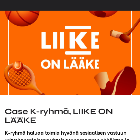
Case K-ryhmä, LIIKE ON
LÄÄKE
K-ryhmä haluaa toimia hyvänä sosiaalisen vastuun