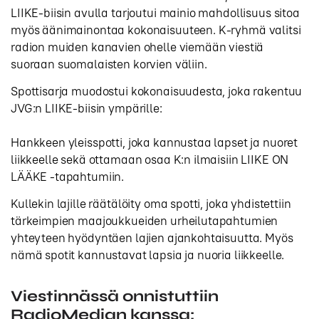
LIIKE-biisin avulla tarjoutui mainio mahdollisuus sitoa
myös äänimainontaa kokonaisuuteen. K-ryhmä valitsi
radion muiden kanavien ohelle viemään viestiä
suoraan suomalaisten korvien väliin.
Spottisarja muodostui kokonaisuudesta, joka rakentuu
JVG:n LIIKE-biisin ympärille:
Hankkeen yleisspotti, joka kannustaa lapset ja nuoret
liikkeelle sekä ottamaan osaa K:n ilmaisiin LIIKE ON
LÄÄKE -tapahtumiin.
Kullekin lajille räätälöity oma spotti, joka yhdistettiin
tärkeimpien maajoukkueiden urheilutapahtumien
yhteyteen hyödyntäen lajien ajankohtaisuutta. Myös
nämä spotit kannustavat lapsia ja nuoria liikkeelle.
Viestinnässä onnistuttiin
RadioMedian kanssa: