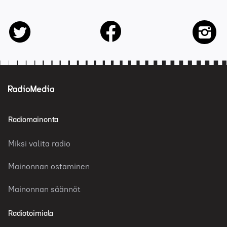
facebook
twitter
insta
Radiomainonta
Miksi valita radio
Mainonnan ostaminen
Mainonnan säännöt
Radiotoimiala