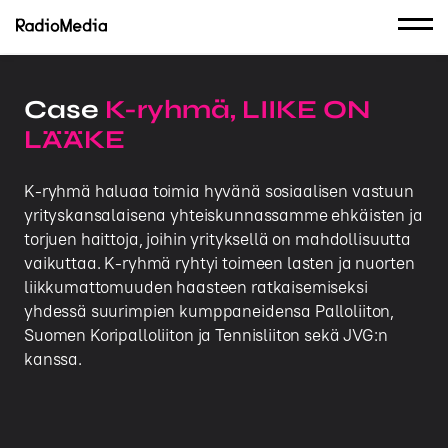
Case
K-ryhmä, LIIKE ON
LÄÄKE
K-ryhmä haluaa toimia hyvänä sosiaalisen vastuun
yrityskansalaisena yhteiskunnassamme ehkäisten ja
torjuen haittoja, joihin yrityksellä on mahdollisuutta
vaikuttaa. K-ryhmä ryhtyi toimeen lasten ja nuorten
liikkumattomuuden haasteen ratkaisemiseksi
yhdessä suurimpien kumppaneidensa Palloliiton,
Suomen Koripalloliiton ja Tennisliiton sekä JVG:n
kanssa.