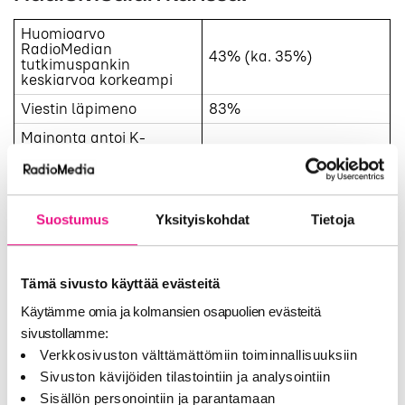
Huomioarvo
RadioMedian
43% (ka. 35%)
tutkimuspankin
keskiarvoa korkeampi
Viestin läpimeno
83%
Mainonta antoi K-
ryhmästä positiivisen
75%
kuvan
Kertoi ymmärrettävästi
K-ryhmän
59%
Suostumus
Yksityiskohdat
Tietoja
vastuullisuusteoista
Tämä sivusto käyttää evästeitä
”
Radiomainonta toi hankkeelle lisäpeittoa uusiin
kohderyhmiin, joka auttoi meitä tavoittamaan entistä
Käytämme omia ja kolmansien osapuolien evästeitä
laajemman joukon kiireisiä lapsiperheitä. Sisältömme
sivustollamme:
puhutteli myös nuoria kohderyhmiä, josta olimme
Verkkosivuston välttämättömiin toiminnallisuuksiin
todella ilahtuneita. Radiomedian avulla saimme
Sivuston kävijöiden tilastointiin ja analysointiin
ratkaisun, jossa viestimme kuuluu laajasti – lähes
Sisällön personointiin ja parantamaan