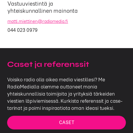
Vastuuviestintä ja
yhteiskunnallinen mainonta
matti.miettinen@radiomedia.fi
044 023 0979
Caset ja referenssit
Voisiko radio olla oikea media viestillesi? Me
RadioMedialla olemme auttaneet monia
yhteiskunnallisia toimijoita ja yrityksiä tärkeiden
viestien läpiviemisessä. Kurkista referenssit ja case-
tarinat ja poimi inspiraatiota oman ideasi tueksi.
CASET