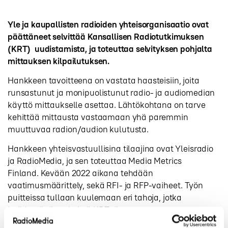
Yle ja kaupallisten radioiden yhteisorganisaatio ovat
päättäneet selvittää Kansallisen Radiotutkimuksen
(KRT) uudistamista, ja toteuttaa selvityksen pohjalta
mittauksen kilpailutuksen.
Hankkeen tavoitteena on vastata haasteisiin, joita
runsastunut ja monipuolistunut radio- ja audiomedian
käyttö mittaukselle asettaa. Lähtökohtana on tarve
kehittää mittausta vastaamaan yhä paremmin
muuttuvaa radion/audion kulutusta.
Hankkeen yhteisvastuullisina tilaajina ovat Yleisradio
ja RadioMedia, ja sen toteuttaa Media Metrics
Finland. Kevään 2022 aikana tehdään
vaatimusmäärittely, sekä RFI- ja RFP-vaiheet. Työn
puitteissa tullaan kuulemaan eri tahoja, jotka
hyödyntävät nykyistä KRT:tä.