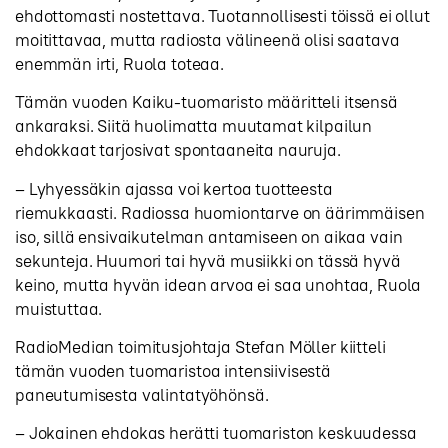
ehdottomasti nostettava. Tuotannollisesti töissä ei ollut
moitittavaa, mutta radiosta välineenä olisi saatava
enemmän irti, Ruola toteaa.
Tämän vuoden Kaiku-tuomaristo määritteli itsensä
ankaraksi. Siitä huolimatta muutamat kilpailun
ehdokkaat tarjosivat spontaaneita nauruja.
– Lyhyessäkin ajassa voi kertoa tuotteesta
riemukkaasti. Radiossa huomiontarve on äärimmäisen
iso, sillä ensivaikutelman antamiseen on aikaa vain
sekunteja. Huumori tai hyvä musiikki on tässä hyvä
keino, mutta hyvän idean arvoa ei saa unohtaa, Ruola
muistuttaa.
RadioMedian toimitusjohtaja Stefan Möller kiitteli
tämän vuoden tuomaristoa intensiivisestä
paneutumisesta valintatyöhönsä.
– Jokainen ehdokas herätti tuomariston keskuudessa