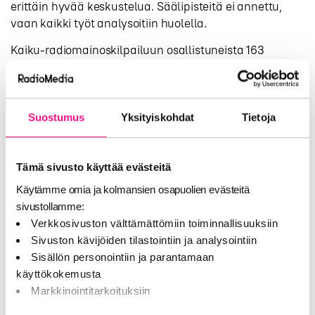
erittäin hyvää keskustelua. Säälipisteitä ei annettu,
vaan kaikki työt analysoitiin huolella.
Kaiku-radiomainoskilpailuun osallistuneista 163
ehdokkaasta valittiin 20 mainosta shortlistalle
seitsemään eri kategoriaan. Kategoriavoittajien
joukosta valitaan Grand Prixin voittaja, joka matkaa
Cannes Lions -mainosfestivaaleille. Radiomainosten
Suostumus
Yksityiskohdat
Tietoja
lisäksi äänituotantoyhtiöiden ja mainostoimistojen
ammattilaisista koostuva raati valitsee vuoden
parhaan ääninäyttelijän.
Tämä sivusto käyttää evästeitä
Käytämme omia ja kolmansien osapuolien evästeitä
Vuoden 2013 parhaat radiomainokset sekä vuoden
sivustollamme:
ääninäyttelijä palkitaan KaikuGaalassa 3. huhtikuuta.
Verkkosivuston välttämättömiin toiminnallisuuksiin
Lisätiedot:
Sivuston kävijöiden tilastointiin ja analysointiin
RadioMedia ry, Inka Luomanmäki
Sisällön personointiin ja parantamaan
p. 040 165 7010,
inka.luomanmaki@radiomedia.fi
käyttökokemusta
Markkinointitarkoituksiin
RadioMedia on kaupallisten radioiden kattojärjestö,