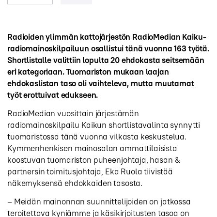
Radioiden ylimmän kattojärjestön RadioMedian Kaiku-
radiomainoskilpailuun osallistui tänä vuonna 163 työtä.
Shortlistalle valittiin lopulta 20 ehdokasta seitsemään
eri kategoriaan. Tuomariston mukaan laajan
ehdokaslistan taso oli vaihteleva, mutta muutamat
työt erottuivat edukseen.
RadioMedian vuosittain järjestämän
radiomainoskilpailu Kaikun shortlistavalinta synnytti
tuomaristossa tänä vuonna vilkasta keskustelua.
Kymmenhenkisen mainosalan ammattilaisista
koostuvan tuomariston puheenjohtaja, hasan &
partnersin toimitusjohtaja, Eka Ruola tiivistää
näkemyksensä ehdokkaiden tasosta.
– Meidän mainonnan suunnittelijoiden on jatkossa
teroitettava kyniämme ja käsikirjoitusten tasoa on