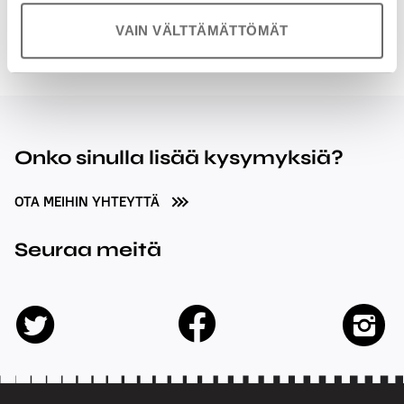
inka.forss@radiomedia.fi
040 165 7010
VAIN VÄLTTÄMÄTTÖMÄT
Onko sinulla lisää kysymyksiä?
OTA MEIHIN YHTEYTTÄ
Seuraa meitä
facebook
twitter
insta