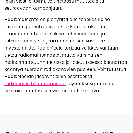
jokin viesti ei toimi, voit helposti muuttaa sitä
seuraavaan kampanjaan.
Radiomainonta on pienyrittäjälle tehokas keino
tavoittaa potentiaaliset asiakkaat ja rakentaa
bränditunnettuutta. Oikein kohdennettuna ja
toteutettuna se tarjoaa erinomaisen vastineen
investoinnille. RadioMedia tarjoaa verkkosivuillaan
tietoa radiomainonnasta, mutta varsinaisen
mainonnan suunnittelussa ja toteutuksessa kannattaa
kääntyä suoraan radiokanavien puoleen. Voit tutustua
RadioMedian jäsenyhtiöihin osoitteessa
radiomedia.fi/radiokanavat
löytääksesi juuri sinun
liiketoiminnallesi sopivimmat radiokanavat.