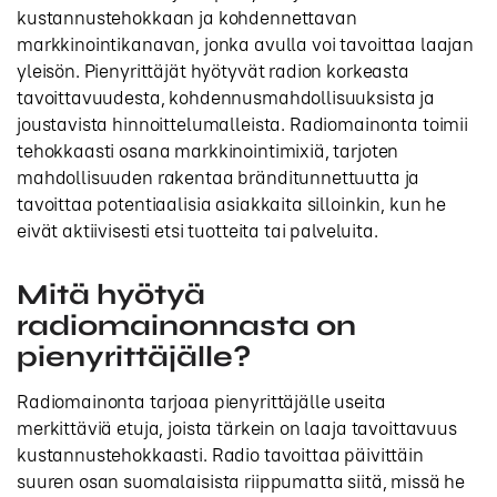
kustannustehokkaan ja kohdennettavan
markkinointikanavan, jonka avulla voi tavoittaa laajan
yleisön. Pienyrittäjät hyötyvät radion korkeasta
tavoittavuudesta, kohdennusmahdollisuuksista ja
joustavista hinnoittelumalleista. Radiomainonta toimii
tehokkaasti osana markkinointimixiä, tarjoten
mahdollisuuden rakentaa bränditunnettuutta ja
tavoittaa potentiaalisia asiakkaita silloinkin, kun he
eivät aktiivisesti etsi tuotteita tai palveluita.
Mitä hyötyä
radiomainonnasta on
pienyrittäjälle?
Radiomainonta tarjoaa pienyrittäjälle useita
merkittäviä etuja, joista tärkein on laaja tavoittavuus
kustannustehokkaasti. Radio tavoittaa päivittäin
suuren osan suomalaisista riippumatta siitä, missä he