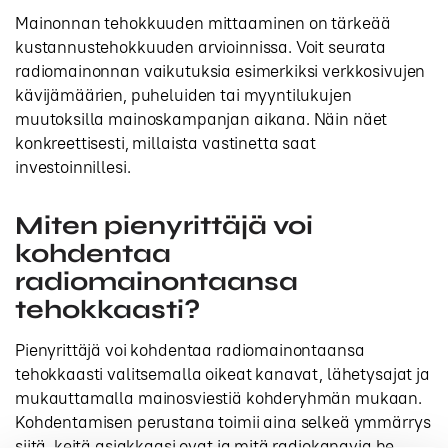
Mainonnan tehokkuuden mittaaminen on tärkeää
kustannustehokkuuden arvioinnissa. Voit seurata
radiomainonnan vaikutuksia esimerkiksi verkkosivujen
kävijämäärien, puheluiden tai myyntilukujen
muutoksilla mainoskampanjan aikana. Näin näet
konkreettisesti, millaista vastinetta saat
investoinnillesi.
Miten pienyrittäjä voi
kohdentaa
radiomainontaansa
tehokkaasti?
Pienyrittäjä voi kohdentaa radiomainontaansa
tehokkaasti valitsemalla oikeat kanavat, lähetysajat ja
mukauttamalla mainosviestiä kohderyhmän mukaan.
Kohdentamisen perustana toimii aina selkeä ymmärrys
siitä, keitä asiakkaasi ovat ja mitä radiokanavia he