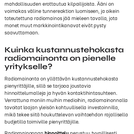
mahdollisuuden erottautua kilpailijoista. Ääni on
voimakas väline tunnereaktion luomiseen, ja oikein
toteutettuna radiomainos jää mieleen tavalla, jota
monet muut markkinointikanavat eivät pysty
saavuttamaan.
Kuinka kustannustehokasta
radiomainonta on pienelle
yritykselle?
Radiomainonta on yllättävän kustannustehokasta
pienyrittäjille, sillä se tarjoaa joustavia
hinnoittelumalleja ja hyvän kontaktihintasuhteen.
Verrattuna moniin muihin medioihin, radiomainonnalla
tavoitat laajan yleisön kohtuullisella investoinnilla,
mikä tekee siitä houkuttelevan vaihtoehdon rajallisella
budjetilla toimiville pienyrittäjille.
Radiomainonnan
hinnoittelu
perustuu tyypillisesti