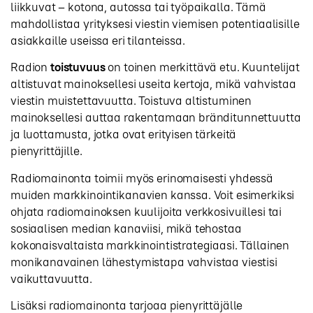
liikkuvat – kotona, autossa tai työpaikalla. Tämä
mahdollistaa yrityksesi viestin viemisen potentiaalisille
asiakkaille useissa eri tilanteissa.
Radion
toistuvuus
on toinen merkittävä etu. Kuuntelijat
altistuvat mainoksellesi useita kertoja, mikä vahvistaa
viestin muistettavuutta. Toistuva altistuminen
mainoksellesi auttaa rakentamaan bränditunnettuutta
ja luottamusta, jotka ovat erityisen tärkeitä
pienyrittäjille.
Radiomainonta toimii myös erinomaisesti yhdessä
muiden markkinointikanavien kanssa. Voit esimerkiksi
ohjata radiomainoksen kuulijoita verkkosivuillesi tai
sosiaalisen median kanaviisi, mikä tehostaa
kokonaisvaltaista markkinointistrategiaasi. Tällainen
monikanavainen lähestymistapa vahvistaa viestisi
vaikuttavuutta.
Lisäksi radiomainonta tarjoaa pienyrittäjälle