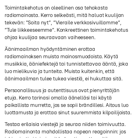
Toimintakehotus on oleellinen osa tehokasta
radiomainosta. Kerro selkeästi, mitä haluat kuulijan
tekevän: ”Soita nyt”, ”Vieraile verkkosivuillamme”,
”Tule liikkeeseemme”. Konkreettinen toimintakehotus
ohjaa kuulijaa seuraavaan vaiheeseen.
Äänimaailman hyödyntäminen erottaa
radiomainoksen muista mainosmuodoista. Käytä
musiikkia, ääniefektejä tai tunnistettavaa ääntä, joka
luo mielikuvia ja tunteita. Muista kuitenkin, että
äänimaailman tulee tukea viestiä, ei hukuttaa sitä.
Persoonallisuus ja autenttisuus ovat pienyrittäjän
etuja. Kerro tarinasi omalla äänelläsi tai käytä
paikallista murretta, jos se sopii brändillesi. Aitous luo
luottamusta ja erottaa sinut suuremmista kilpailijoista.
Testaa erilaisia viestejä ja seuraa niiden toimivuutta.
Radiomainonta mahdollistaa nopean reagoinnin: jos