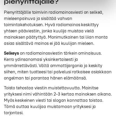
pienyrittäjälle?
Pienyrittäjälle toimivin radiomainosviesti on selkeä,
mieleenpainuva ja sisältää vahvan
toimintakehotuksen. Hyvä radiomainos keskittyy
yhteen pääviestiin, jonka kuulija muistaa vielä
mainoksen päätyttyä. Monimutkainen tai liian monta
asiaa sisältävä mainos ei jää kuulijan mieleen.
Selkeys
on radiomainosviestin tärkein ominaisuus.
Kerro ydinsanomasi yksinkertaisesti ja
ymmärrettävästi. Vältä ammattijargonia ja keskity
siihen, miten tuotteesi tai palvelusi ratkaisee asiakkaan
ongelman tai parantaa hänen elämäänsä.
Toisto tehostaa viestin muistettavuutta. Mainitse
yrityksesi nimi vähintään 2-3 kertaa mainoksen aikana.
Myös keskeinen viesti tai slogan kannattaa toistaa.
Tämä auttaa kuulijaa muistamaan yrityksesi ja
tarjontasi.