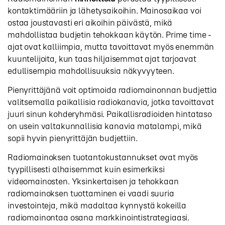
kontaktimääriin ja lähetysaikoihin. Mainosaikaa voi
ostaa joustavasti eri aikoihin päivästä, mikä
mahdollistaa budjetin tehokkaan käytön. Prime time -
ajat ovat kalliimpia, mutta tavoittavat myös enemmän
kuuntelijoita, kun taas hiljaisemmat ajat tarjoavat
edullisempia mahdollisuuksia näkyvyyteen.
Pienyrittäjänä voit optimoida radiomainonnan budjettia
valitsemalla paikallisia radiokanavia, jotka tavoittavat
juuri sinun kohderyhmäsi. Paikallisradioiden hintataso
on usein valtakunnallisia kanavia matalampi, mikä
sopii hyvin pienyrittäjän budjettiin.
Radiomainoksen tuotantokustannukset ovat myös
tyypillisesti alhaisemmat kuin esimerkiksi
videomainosten. Yksinkertaisen ja tehokkaan
radiomainoksen tuottaminen ei vaadi suuria
investointeja, mikä madaltaa kynnystä kokeilla
radiomainontaa osana markkinointistrategiaasi.