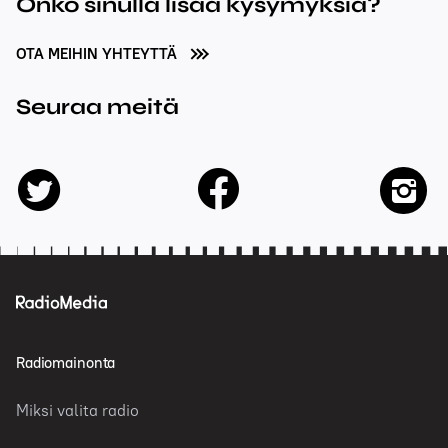
Onko sinulla lisää kysymyksiä?
OTA MEIHIN YHTEYTTÄ
Seuraa meitä
facebook
twitter
insta
Radiomainonta
Miksi valita radio