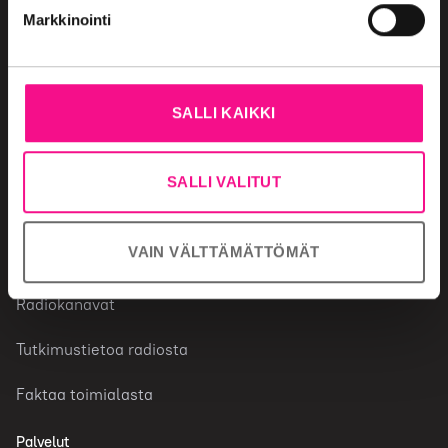
Markkinointi
Radiomainonta
SALLI KAIKKI
Miksi valita radio
Mainonnan ostaminen
SALLI VALITUT
Mainonnan säännöt
VAIN VÄLTTÄMÄTTÖMÄT
Radiotoimiala
Radiokanavat
Tutkimustietoa radiosta
Faktaa toimialasta
Palvelut