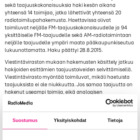
sekä taajuuskokonaisuuksia haki kesän aikana
yhteensä 14 toimijaa, jotka lähettivät yhteensä 20
radiotoimilupahakemusta. Haettavissa olivat
toimiluvat neljälle FM-taajuuskokonaisuudelle ja 94
yksittäiselle FM-taajuudelle sekä AM-radiotoimintaan
neljälle taajuudelle ympäri maata pääkaupunkiseutua
lukuunottamatta. Haku päättyi 28.8.2015.
Viestintäviraston mukaan hakemusten käsittely jatkuu
hakijoiden esittämien taajuustoiveiden selvittämisellä.
Viestintävirasto myöntää toimiluvat, mikäli haetuista
taajuuksista ei ole niukkuutta. Jos samaa taajuutta on
hakenut useampi toimija, eikä analogisen
radiotoiminnan taajuuksia ole tarjolla riittävästi kaikille
hakijoille, ohjelmistotoimilupapäätökset tekee edelleen
valtioneuvosto. Tällaisessa tilanteessa Viestintävirasto
Suostumus
Yksityiskohdat
Tietoja
siirtää hakemusten käsittelyn valtioneuvostolle ja
ilmoittaa siirrosta hakijalle. Myönnettävät toimiluvat
ovat voimassa vuoden 2019 loppuun saakka, ellei