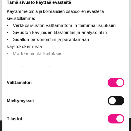
Tämä sivusto käyttää evästeitä
hakija ehdota lyhyempää voimassaoloaikaa.
Käytämme omia ja kolmansien osapuolien evästeitä
sivustollamme:
Verkkosivuston välttämättömiin toiminnallisuuksiin
Sivuston kävijöiden tilastointiin ja analysointiin
Sisällön personointiin ja parantamaan
Onko sinulla lisää kysymyksiä?
käyttökokemusta
Markkinointitarkoituksiin
OTA MEIHIN YHTEYTTÄ
Valitse "Yksityiskohdat" tarkastellaksesi evästeitä ja
tehdäksesi muutoksia valintaasi.
Seuraa meitä
Suostumuksen
Välttämätön
valinta
Jaamme sosiaalisen median, mainosalan ja analytiikka-alan
facebook
twitter
kumppaneillemme tietoja siitä, miten käytät sivustoamme.
Mieltymykset
Kumppanimme voivat yhdistää näitä tietoja muihin tietoihin,
insta
joita olet antanut heille tai joita on kerätty, kun olet käyttänyt
heidän palvelujaan (esim. Google).
Tilastot