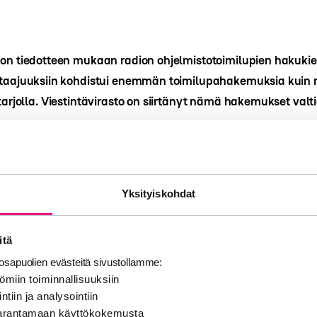
ton tiedotteen mukaan radion ohjelmistotoimilupien hakukie
n taajuuksiin kohdistui enemmän toimilupahakemuksia kuin 
 tarjolla. Viestintävirasto on siirtänyt nämä hakemukset val
to sai syyskuun lopussa päättyneellä hakukierroksella 17 yks
musta. Näistä 15 siirrettiin kokonaisuudessaan valtioneuvo
Yksityiskohdat
 Lisäksi kaksi hakemusta siirrettiin osittain valtioneuvostolle
taajuuksien osalta, joilla taajuuksia oli vähemmän kuin haki
itä
 haettavana 24 paikkakunnalle Suomessa. Hakijoiden määrä 
sapuolien evästeitä sivustollamme:
uuksien määrän kaikilla paikkakunnilla Loviisaa, Mäntsälää
ömiin toiminnallisuuksiin
a Raaseporia lukuun ottamatta.
ntiin ja analysointiin
 parantamaan käyttökokemusta