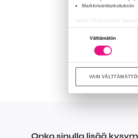
Viestintävirast
Markkinointitarkoituksiin
siirtyneiden t
toimiluvat niil
Valitse "Yksityiskohdat" tarkast
Suostumuksen
Viestintävira
Jaamme sosiaalisen median, mai
Välttämätön
valinta
Kumppanimme voivat yhdistää näitä
kanssa.
palvelujaan (esim. Google).
Lähde:
Viestin
VAIN VÄLTTÄMÄTT
Onko sinulla lisää kysy