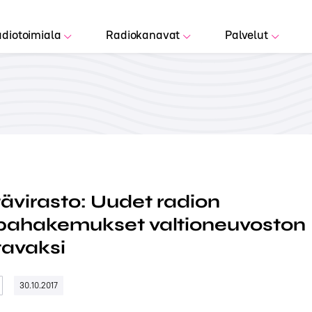
diotoimiala
Radiokanavat
Palvelut
tävirasto: Uudet radion
upahakemukset valtioneuvoston
tavaksi
30.10.2017