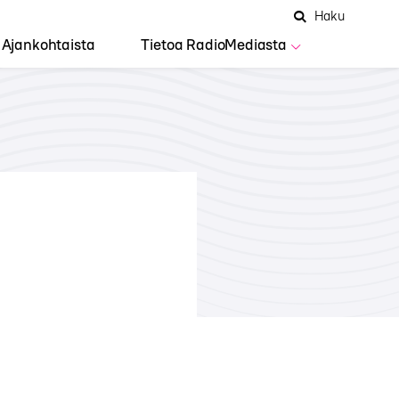
Hae
Avaa
Haku
Hakuken
sivustolta
haku
Ajankohtaista
Tietoa RadioMediasta