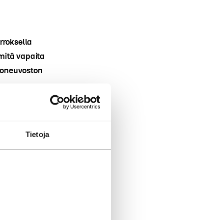
rroksella
mitä vapaita
tioneuvoston
ittäistä
ston
Tietoja
 niiden
joita.
ylitti
,