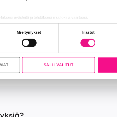
o on ilmoittanut siirrosta hakijoille ja päättänyt valtioneuvo
oimilupahakemusten käsittelyn. Viestintävirasto myöntää ku
lä paikkakunnilla, joilla taajuuksia on tarjolla kaikille hakijoil
ellaksesi evästeitä ja tehdäksesi muutoksia valintaasi.
sto antaa omat toimiluparatkaisunsa samanaikaisesti valtio
nosalan ja analytiikka-alan kumppaneillemme tietoja siitä, miten käy
Mieltymykset
Tilastot
 tietoja muihin tietoihin, joita olet antanut heille tai joita on kerätty, 
tävirasto
ÖMÄT
SALLI VALITUT
myksiä?