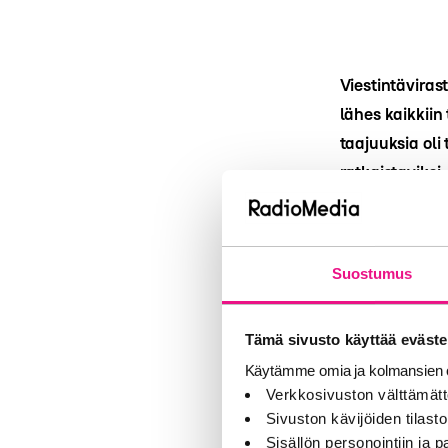
Viestintäviras
lähes kaikkii
taajuuksia oli
ratkaistaviksi.
Viestintäviras
toimilupahake
Suostumus
ratkaistaviksi.
paikkakuntien 
Tämä sivusto käyttää eväste
Toimilupia oli
Käytämme omia ja kolmansien o
vapaiden taaj
Verkkosivuston välttämätt
Pieksämäkeä j
Sivuston kävijöiden tilastoi
Sisällön personointiin ja