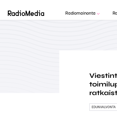
Radiomainonta
Ra
Viestin
toimil
ratkais
EDUNVALVONTA