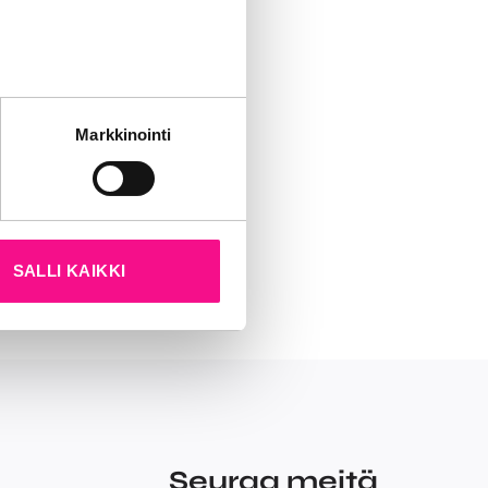
stolle
itenkin
le.
neuvoston
tät sivustoamme.
Markkinointi
kun olet käyttänyt heidän
SALLI KAIKKI
Seuraa meitä