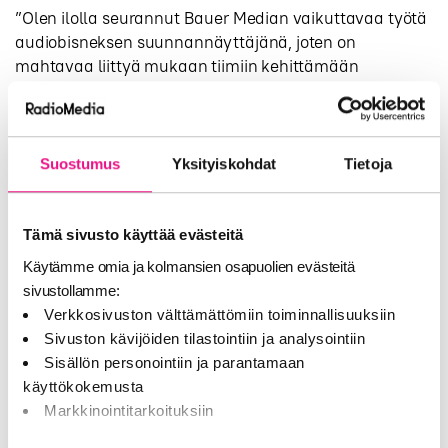
”Olen ilolla seurannut Bauer Median vaikuttavaa työtä
audiobisneksen suunnannäyttäjänä, joten on
mahtavaa liittyä mukaan tiimiin kehittämään
tekemistä entisestään”, Maurola sanoo.
Kaupallisen radioliiketoiminnan rinnalla Bauer Median
tulevien vuosien kasvun keskiössä ovat erityisesti
Suostumus
Yksityiskohdat
Tietoja
digitaalisen audion mahdollisuudet sekä Creative
Studion luovat, kaupalliset audioratkaisut.
Tämä sivusto käyttää evästeitä
”Audion kasvutarina on vasta alussa. Viime vuosina
kiinnostus suunnitellun äänen hyödyntämisestä osana
Käytämme omia ja kolmansien osapuolien evästeitä
markkinointiviestintää ja brändi-identiteettiä on
sivustollamme:
merkittävästi kasvanut. Vellu Maurola sekä Bauer
Verkkosivuston välttämättömiin toiminnallisuuksiin
Median Head of Audio Branding Lauri Domnick ovat
Sivuston kävijöiden tilastointiin ja analysointiin
molemmat alan huippuosaajia, ja pystymme
Sisällön personointiin ja parantamaan
tarjoamaan kansainvälisestikin erittäin kilpailukykyistä
käyttökokemusta
audio branding -osaamista asiakkaillemme”, Creative
Markkinointitarkoituksiin
Studiota vetävä Elina Backman kertoo.