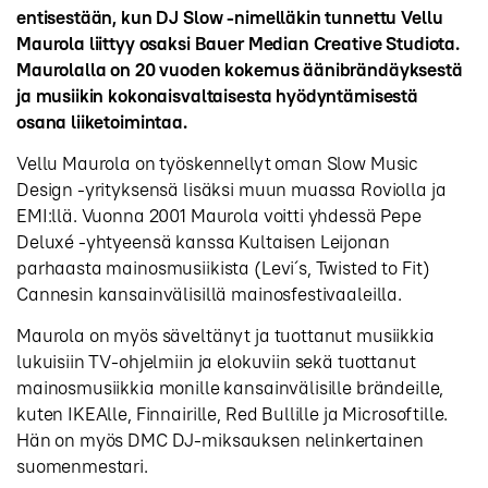
entisestään, kun DJ Slow -nimelläkin tunnettu Vellu
Maurola liittyy osaksi Bauer Median Creative Studiota.
Maurolalla on 20 vuoden kokemus äänibrändäyksestä
ja musiikin kokonaisvaltaisesta hyödyntämisestä
osana liiketoimintaa.
Vellu Maurola on työskennellyt oman Slow Music
Design -yrityksensä lisäksi muun muassa Roviolla ja
EMI:llä. Vuonna 2001 Maurola voitti yhdessä Pepe
Deluxé -yhtyeensä kanssa Kultaisen Leijonan
parhaasta mainosmusiikista (Levi´s, Twisted to Fit)
Cannesin kansainvälisillä mainosfestivaaleilla.
Maurola on myös säveltänyt ja tuottanut musiikkia
lukuisiin TV-ohjelmiin ja elokuviin sekä tuottanut
mainosmusiikkia monille kansainvälisille brändeille,
kuten IKEAlle, Finnairille, Red Bullille ja Microsoftille.
Hän on myös DMC DJ-miksauksen nelinkertainen
suomenmestari.