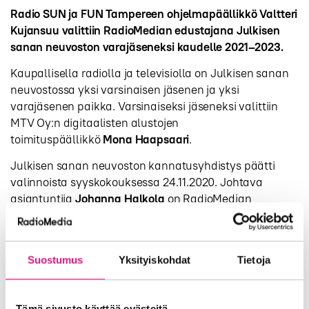
Radio SUN ja FUN Tampereen ohjelmapäällikkö Valtteri
Kujansuu valittiin RadioMedian edustajana Julkisen
sanan neuvoston varajäseneksi kaudelle 2021–2023.
Kaupallisella radiolla ja televisiolla on Julkisen sanan
neuvostossa yksi varsinaisen jäsenen ja yksi
varajäsenen paikka. Varsinaiseksi jäseneksi valittiin
MTV Oy:n digitaalisten alustojen
toimituspäällikkö
Mona Haapsaari
.
Julkisen sanan neuvoston kannatusyhdistys päätti
valinnoista syyskokouksessa 24.11.2020. Johtava
asiantuntija
Johanna Halkola
on RadioMedian
edustaja kannatusyhdistyksessä.
Kannatusyhdistyksen hallituksen puheenjohtajaksi
valittiin Journalistiliiton puheenjohtaja
Hanne
Suostumus
Yksityiskohdat
Tietoja
Aho.
Hallituksen jäseniksi valittiin Aikakausmedian
liittojohtaja
Mikko Hoikka
ja Yleisradion
etiikkapäällikkö
Timo Huovinen
.
Tämä sivusto käyttää evästeitä