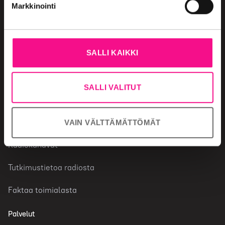
Markkinointi
Radiomainonta
Miksi valita radio
SALLI KAIKKI
Mainonnan ostaminen
SALLI VALITUT
Mainonnan säännöt
Radiotoimiala
VAIN VÄLTTÄMÄTTÖMÄT
Radiokanavat
Tutkimustietoa radiosta
Faktaa toimialasta
Palvelut