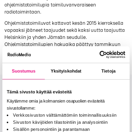
ohjelmistotoimilupia toimiluvanvaraiseen
radiotoimintaan.
Ohjelmistotoimiluvat kattavat kesän 2015 kierroksella
vapaaksi jääneet taajuudet sekä kaksi uutta taajuutta
Helsinkiin ja yhden Jämsän seudulle.
Ohjelmistotoimilupien hakuaika päättyy tammikuun
28. päivänä 2016 kello 16:15.
Suostumus
Yksityiskohdat
Tietoja
Tämä sivusto käyttää evästeitä
Onko sinulla lisää kysymyksiä?
Käytämme omia ja kolmansien osapuolien evästeitä
sivustollamme:
OTA MEIHIN YHTEYTTÄ
Verkkosivuston välttämättömiin toiminnallisuuksiin
Sivuston kävijöiden tilastointiin ja analysointiin
Seuraa meitä
Sisällön personointiin ja parantamaan