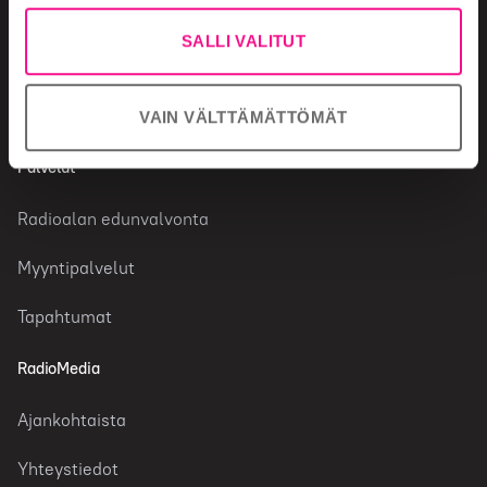
Radiokanavat
SALLI VALITUT
Tutkimustietoa radiosta
Faktaa toimialasta
VAIN VÄLTTÄMÄTTÖMÄT
Palvelut
Radioalan edunvalvonta
Myyntipalvelut
Tapahtumat
RadioMedia
Ajankohtaista
Yhteystiedot