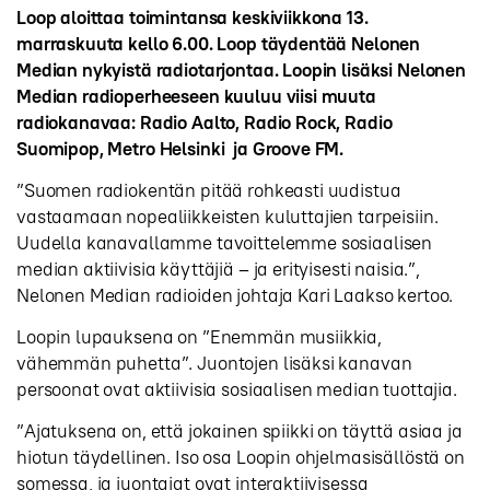
Loop aloittaa toimintansa keskiviikkona 13.
marraskuuta kello 6.00. Loop täydentää Nelonen
Median nykyistä radiotarjontaa. Loopin lisäksi Nelonen
Median radioperheeseen kuuluu viisi muuta
radiokanavaa: Radio Aalto, Radio Rock, Radio
Suomipop, Metro Helsinki ja Groove FM.
”Suomen radiokentän pitää rohkeasti uudistua
vastaamaan nopealiikkeisten kuluttajien tarpeisiin.
Uudella kanavallamme tavoittelemme sosiaalisen
median aktiivisia käyttäjiä – ja erityisesti naisia.”,
Nelonen Median radioiden johtaja Kari Laakso kertoo.
Loopin lupauksena on ”Enemmän musiikkia,
vähemmän puhetta”. Juontojen lisäksi kanavan
persoonat ovat aktiivisia sosiaalisen median tuottajia.
”Ajatuksena on, että jokainen spiikki on täyttä asiaa ja
hiotun täydellinen. Iso osa Loopin ohjelmasisällöstä on
somessa, ja juontajat ovat interaktiivisessa