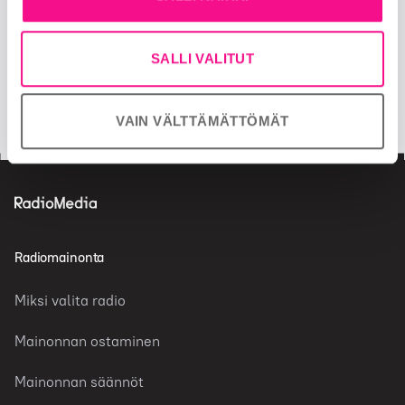
Seuraa meitä
SALLI VALITUT
facebook
twitter
insta
VAIN VÄLTTÄMÄTTÖMÄT
Radiomainonta
Miksi valita radio
Mainonnan ostaminen
Mainonnan säännöt