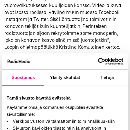
vuorovaikutuksessa kuulijoiden kanssa. Video ja kuva
ovat isossa roolissa, väylinä muun muassa Facebook,
Instagram ja Twitter. Sisällöntuottajina toimivat niin
kanavan tekijät kuin kuuntelijatkin. Perinteisen
radiotuottajan sijaan rekrytoimme some managerin,
joka on kanavan kasvo siinä missä juontajatkin”,
Loopin ohjelmapäällikkö Kristiina Komulainen kertoo.
Loopin taajuuksilla soi menevä ja nopeatempoinen
musiikki, kuten AVICII, Macklemore & Ryan Lewis,
Rihanna, David Guetta, Lady Gaga, Flo Rida, Calvin
Suostumus
Yksityiskohdat
Tietoja
Harris ja monet muut tämän hetken kiinnostavat
artistit ja yhtyeet.
6.11. alkaen Loopin taajuudella kuullaan esimakua
Tämä sivusto käyttää evästeitä
kanavan musiikista, kun Loop soittaa 10 000 hittiä
Käytämme omia ja kolmansien osapuolien evästeitä
ilman keskeytyksiä. Loopin varsinaiset lähetykset
sivustollamme:
alkavat 13.11. Kuten Nelonen Median viiden muunkin
Verkkosivuston välttämättömiin toiminnallisuuksiin
radiokanavan, myös Loopin uusi lasiseinäinen
Sivuston kävijöiden tilastointiin ja analysointiin