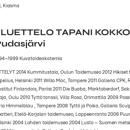
i, Kiasma
LUETTELO TAPANI KOKKO 
Pudasjärvi
4—1999 Kuvataideakatemia
ELYT 2014 Kummitustalo, Oulun Taidemuseo 2012 Hikiset tis
opelius, Helsinki 2011 Willa Mac, Tampere 2011 Galleria CPK,
Institut Finlandais, Pariisi 2011 Die Buaba, Marktoberdorf, Sa
ja, Oulu 2010 Tyttö tanssii, Villa Rosa, Orimattila 2009 Pos
eria Himmelblau , Tampere 2008 Tyttö ja Poika, Galleria Sculp
eatteri, Etelä‐Karjalan taidemuseo, Lappeenranta 2006 Puu
lsinki 2004 Lahden taidemuseo 2004 Lusto — Suomen met