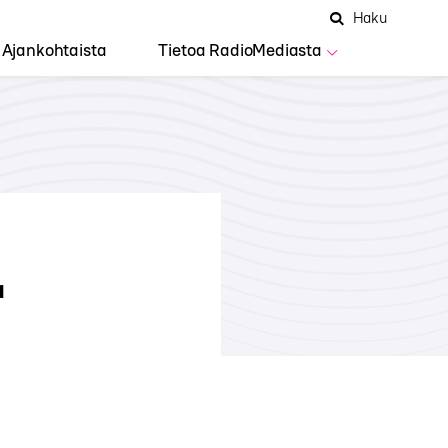
Hae
Avaa
Haku
Hakuken
sivustolta
haku
Ajankohtaista
Tietoa RadioMediasta
a