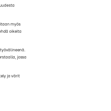
 uudesta
ditaan myös
ehdä oikeita
työvälineenä.
rstaalla, jossa
ely ja värit