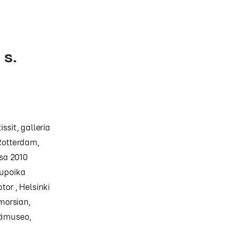
s.
sit, galleria
 Rotterdam,
ksa 2010
supoika
tor , Helsinki
morsian,
sämuseo,