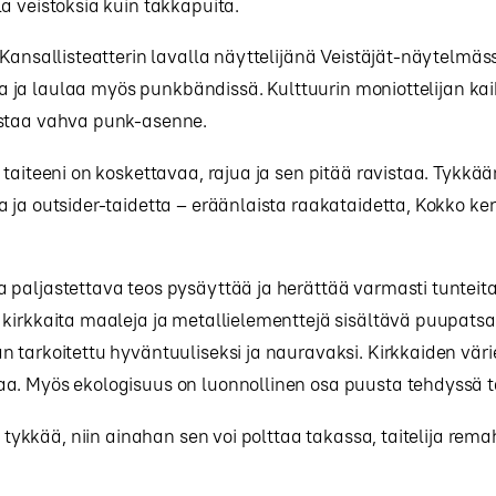
a veistoksia kuin takkapuita.
 Kansallisteatterin lavalla näyttelijänä Veistäjät-näytelmä
ttaa ja laulaa myös punkbändissä. Kulttuurin moniottelijan ka
staa vahva punk-asenne.
 taiteeni on koskettavaa, rajua ja sen pitää ravistaa. Tykkä
 ja outsider-taidetta – eräänlaista raakataidetta, Kokko ke
paljastettava teos pysäyttää ja herättää varmasti tunteita
 kirkkaita maaleja ja metallielementtejä sisältävä puupats
 tarkoitettu hyväntuuliseksi ja nauravaksi. Kirkkaiden väri
a. Myös ekologisuus on luonnollinen osa puusta tehdyssä t
ei tykkää, niin ainahan sen voi polttaa takassa, taitelija rem