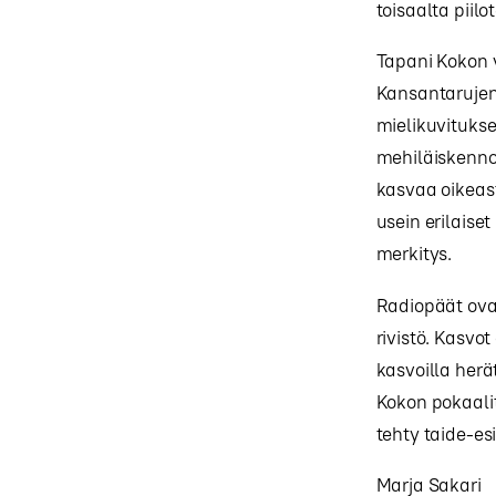
toisaalta piilo
Tapani Kokon vä
Kansantarujen 
mielikuvitukse
mehiläiskenno
kasvaa oikeast
usein erilaiset
merkitys.
Radiopäät ovat
rivistö. Kasvo
kasvoilla her
Kokon pokaalit
tehty taide-es
Marja Sakari