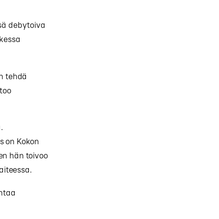
ssä debytoiva
ikessa
än tehdä
rtoo
.
as on Kokon
en hän toivoo
aiteessa.
ahtaa