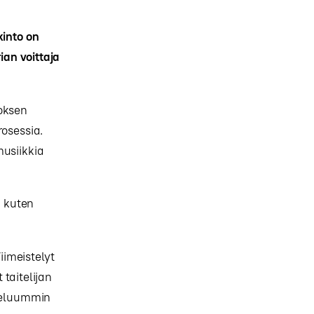
into on
ian voittaja
eoksen
rosessia.
musiikkia
n kuten
imeistelyt
taitelijan
mieluummin