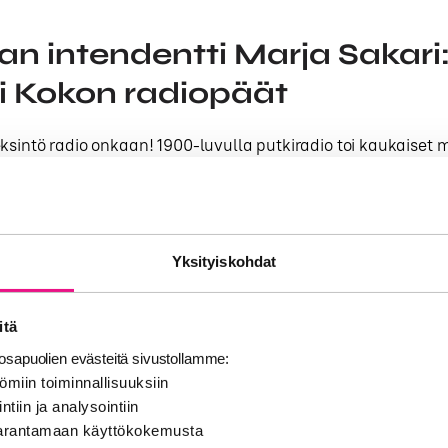
n intendentti Marja Sakari
 Kokon radiopäät
ksintö radio onkaan! 1900-luvulla putkiradio toi kaukaiset 
lle, olohuoneisiin, metsäkämppiin, kesämökin rannoille, ma
iten ihmeellisen äänimatkan saattoikaan kulkea ympäri maa
kanavanvalitsijan viritysviisaria oikeaan kohtaan valoa väl
a, jolta saattoi lukea kaukaisten kaupunkien nimiä. Kukapa m
Yksityiskohdat
ä vanhanajan radiovastaanottimia – jos ei enää omassa kodi
lassa tai vintin kätköissä.
itä
sapuolien evästeitä sivustollamme:
uisia radiopäitä voi ”virittää” pyörivästä nappulasta aivan
ömiin toiminnallisuuksiin
taanottimia. Tyylilleen uskollisena Kokko on roimalla ottee
ntiin ja analysointiin
ti nauravat humoristiset päät muistuttamaan radion tarjoa
 parantamaan käyttökokemusta