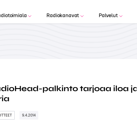
diotoimiala
Radiokanavat
Palvelut
dioHead-palkinto tarjoaa iloa j
ia
DOTTEET
9.4.2014