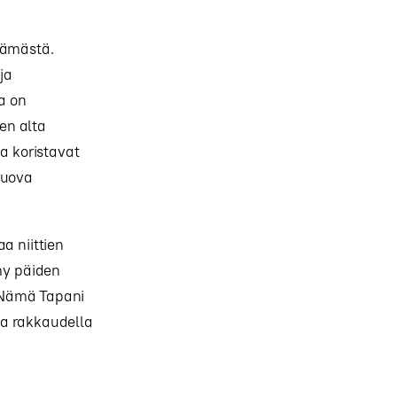
elämästä.
ja
la on
en alta
ia koristavat
 luova
a niittien
ymy päiden
 Nämä Tapani
 ja rakkaudella