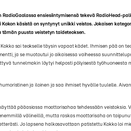
RadioGaalassa ensiesiintymisensä tekevä RadioHead-palk
ni Kokon käsistä on syntynyt uniikki veistos. Jokaisen kategor
tämän puusta veistetyn taideteoksen.
Kokko sai teokselle täysin vapaat kädet. Ihmisen pää on t
entti, ja se muotoutui jo aikaisessa vaiheessa suunnittelup
ttyvä tunnelmakin löytyi helposti pölyisestä työhuoneesta 
humoristinen ja iloinen ja saa ihmiset hyvälle tuulelle. Aiva
.
käyttää pääasiassa moottorisahaa tehdessään veistoksia. Vi
nemmillä välineillä, mutta raskas moottorisaha on taipunut 
etterästi. Jo lapsena halkosavottaan patistettu Kokko loi 