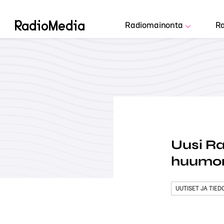
Radiomainonta
Ra
Uusi Ra
huumor
UUTISET JA TIE