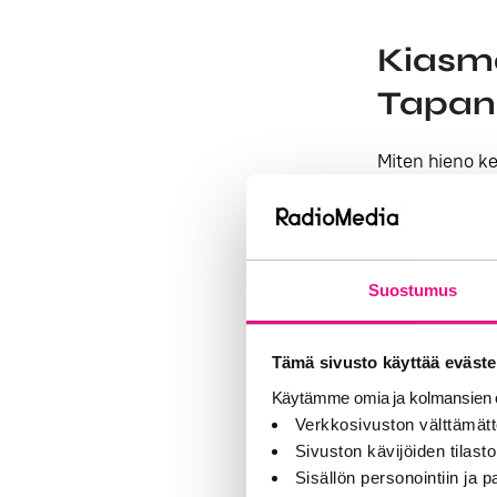
Kiasma
Tapani
Miten hieno ke
musiikit lähe
perukoille. M
pyörittämällä 
viritystaulull
Suostumus
muistaisi näit
ainakin mummo
Tämä sivusto käyttää eväste
Käytämme omia ja kolmansien o
Tapani Kokon p
Verkkosivuston välttämätt
vanhanajan vas
Sivuston kävijöiden tilastoi
puusta leveäs
Sisällön personointiin ja