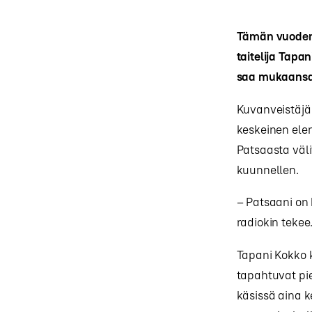
Tämän vuoden 
taitelija Tapa
saa mukaansa 
Kuvanveistäjä 
keskeinen elem
Patsaasta väli
kuunnellen.
– Patsaani on 
radiokin tekee
Tapani Kokko 
tapahtuvat pie
käsissä aina k