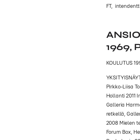
FT, intendentt
ANSIO
1969, 
KOULUTUS 199
YKSITYISNÄYTT
Pirkko‐Liisa T
Hollanti 2011 
Galleria Harma
retkellä, Gall
2008 Mielen t
Forum Box, He