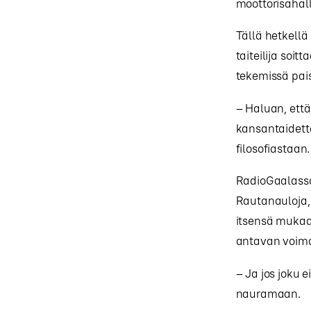
moottorisahall
Tällä hetkellä
taiteilija soi
tekemissä pai
– Haluan, että
kansantaidetta
filosofiastaan.
RadioGaalassa 
Rautanauloja,
itsensä mukaan
antavan voima
– Ja jos joku 
nauramaan.