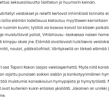
tettua seksuaalisuutta liioittelun ja huumorin keinoin.
ritetyt veistokset ja reliefit kertovat inhimillisiä tarinoita 
lailla elämän todellisuus kietoutuu myyttiseen kerrontaan 
n luomiin kuviin; tytöllä voi kasvaa korvat tai käsien paikal
ja muistuttavat pallot, Vihtahousu -teoksessa naisen hame
i kimppu oksia jne. Elämää oivaltavasti tulkitsevia veistoks
 niitit, naulat, pääkallofriisit. Värityksellä on tärkeä elämää
 osa Tapani Kokon laajaa veistosperhettä. Myös niitä korista
t on rajattu punaisen soikion sisään ja karikatyyrimäinen h
ättää muistumia kansakoulun hymypojista ja hymytytöistä.
 ovat kuitenkin kukin erilaisia yksilöitä. Jokainen on uniikki
ine.