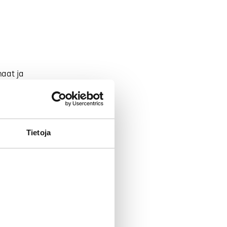
:
maat ja
aseudun
ilman vain
kkyvällä
eistä ei
Tietoja
ssa, niin
 kuten
lla veistänyt
mista