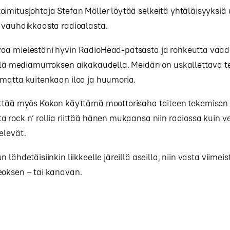
imitusjohtaja Stefan Möller löytää selkeitä yhtäläisyyksiä
a vauhdikkaasta radioalasta.
aa mielestäni hyvin RadioHead-patsasta ja rohkeutta vaa
ällä mediamurroksen aikakaudella. Meidän on uskallettava t
amatta kuitenkaan iloa ja huumoria.
ättää myös Kokon käyttämä moottorisaha taiteen tekemisen 
 rock n’ rollia riittää hänen mukaansa niin radiossa kuin ve
elevät.
 lähdetäisiinkin liikkeelle järeillä aseilla, niin vasta viimeist
eoksen – tai kanavan.