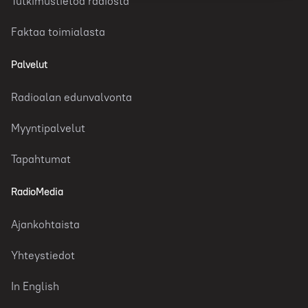
Tutkimustietoa radiosta
Faktaa toimialasta
Palvelut
Radioalan edunvalvonta
Myyntipalvelut
Tapahtumat
RadioMedia
Ajankohtaista
Yhteystiedot
In English