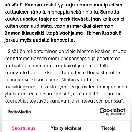
päivänä. Kanava keskittyy tarjoilemaan monipuolisen
kattauksen räppiä, hiphoppia sekä r`n`b:tä. Samalla
kuuluvuusalue laajenee merkittävästi. Ihan kaikkea ei
kuitenkaan uudisteta, vaan esimerkiksi aiemman
Basson ikisuosikki iltapäiväohjelma Hikinen iltapäivä
jatkuu myös uudella kanavalla.
”Sisällön rakentaminen on vielä hieman kesken, mutta
kehitämme Basson olohuonekonseptia ja pohdimme
parhaillaan, mitä muita erikoisohjelmia uudelle
kanavalle tulee. Uskon, että uudesta Bassosta tulee
kiinnostava kokonaisuus. Näihin valittuihin
musiikkigenreihin keskittyminen ja niiden monipuolinen
yhdistäminen edesauttaa sitä, että entistä useammat
kuuntelijat löytävät kanavan ja viihtyvät sen parissa”,
sanoo Bauer Median toimitusjohtaja
Sami Tenkanen
.
Aiemman Bassoradion toiminta loppui tällä viikolla,
kun vanhalla kanavapaikalla aloitti kotimaiseen
Suostumus
Yksityiskohdat
Tietoja