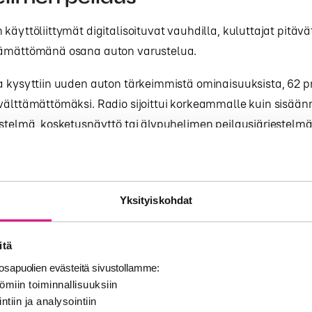
 käyttöliittymät digitalisoituvat vauhdilla, kuluttajat pitävä
tämättömänä osana auton varustelua.
a kysyttiin uuden auton tärkeimmistä ominaisuuksista, 62 p
välttämättömäksi. Radio sijoittui korkeammalle kuin sisää
estelmä, kosketusnäyttö tai älypuhelimen peilausjärjestelmä
roid Auto.
enttia autossa radiota kuuntelevista kertoi kaipaavansa rad
jos sitä ei olisi käytettävissä autossa.
Yksityiskohdat
avat, että radio ei ole kuluttajille vain yksi sisältövaihtoeh
itä
n keskeinen osa auton käyttökokemusta.
sapuolien evästeitä sivustollamme:
ömiin toiminnallisuuksiin
n helppo, luotettava ja turvallin
ntiin ja analysointiin