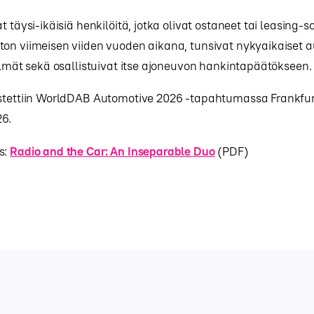
t täysi-ikäisiä henkilöitä, jotka olivat ostaneet tai leasing-
on viimeisen viiden vuoden aikana, tunsivat nykyaikaiset a
telmät sekä osallistuivat itse ajoneuvon hankintapäätökseen.
istettiin WorldDAB Automotive 2026 -tapahtumassa Frankfurt
6.
s:
Radio and the Car: An Inseparable Duo
(PDF)