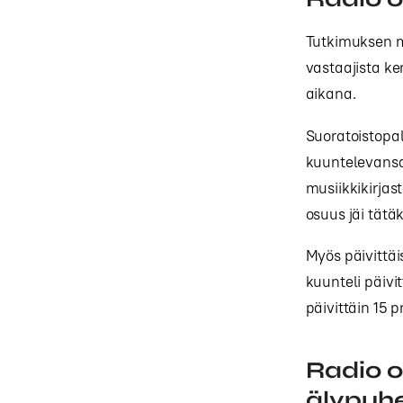
Tutkimuksen m
vastaajista k
aikana.
Suoratoistopal
kuuntelevansa 
musiikkikirjast
osuus jäi tät
Myös päivittäi
kuunteli päivi
päivittäin 15 p
Radio o
älypuhe