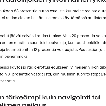
ukaan 83 prosenttia auton ostajista kuuntelee radiota auto
ertoi radion olevan heidän useimmin käyttämänsä audioform
velut jäävät selvästi radion taakse. Vain 20 prosenttia vastaa
eniten musiikin suoratoistopalveluja, kun taas henkilökoht
oja kuunteli eniten 12 prosenttia vastaajista. Podcastien ja ä
äkin pienemmäksi.
sessä käytössä radio erottuu edukseen. Viimeisen viikon aik
ttäin 31 prosenttia vastaajista, kun musiikin suoratoistopalve
rosenttia.
n tärkeämpi kuin navigointi tai
limen peilaus