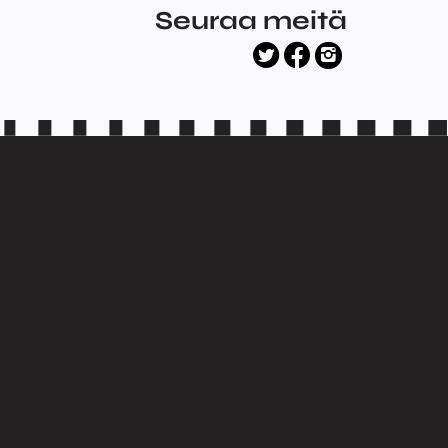
Seuraa meitä
facebook
twitter
instagram