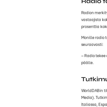
Radio t
Radion merkit
vastaajista k
prosenttia ko
Monille radio
seuraavasti:
– Radio tekee 
päälle.
Tutkim
WorldDABin ti
Media). Tutki
Italiassa, Esp