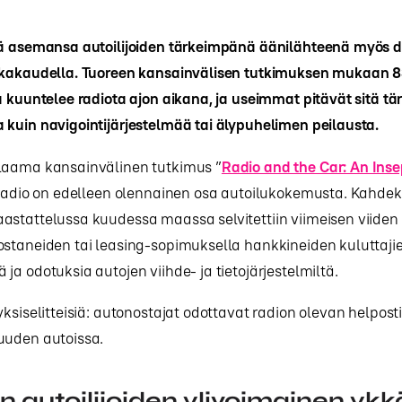
ää asemansa autoilijoiden tärkeimpänä äänilähteenä myös di
ikakaudella. Tuoreen kansainvälisen tutkimuksen mukaan 8
a kuuntelee radiota ajon aikana, ja useimmat pitävät sitä 
kuin navigointijärjestelmää tai älypuhelimen peilausta.
laama kansainvälinen tutkimus ”
Radio and the Car: An Ins
ä radio on edelleen olennainen osa autoilukokemusta. Kahde
astattelussa kuudessa maassa selvitettiin viimeisen viide
ostaneiden tai leasing-sopimuksella hankkineiden kuluttaji
ja odotuksia autojen viihde- ja tietojärjestelmiltä.
yksiselitteisiä: autonostajat odottavat radion olevan helposti
uuden autoissa.
n autoilijoiden ylivoimainen yk