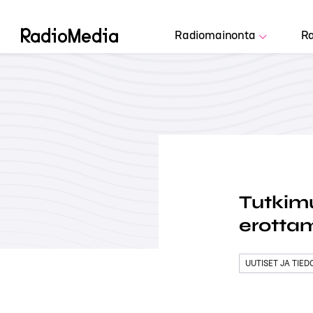
Radiomainonta
Ra
Tutkimu
erottam
UUTISET JA TIE