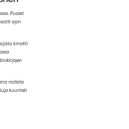
ssa. Puolet
aatti ajon
jista ilmoitti
aisia
änikirjojen
ana radiota
luja kuunteli