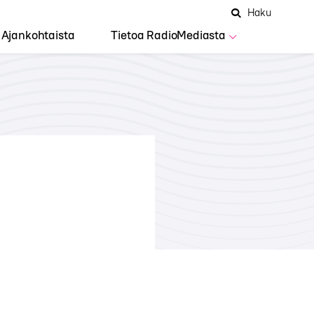
Hae
Avaa
Haku
Hakuken
sivustolta
haku
Ajankohtaista
Tietoa RadioMediasta