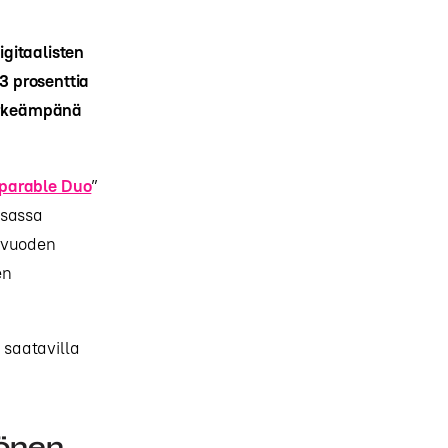
gitaalisten
3 prosenttia
tärkeämpänä
eparable Duo
”
ksassa
n vuoden
en
 saatavilla
könen