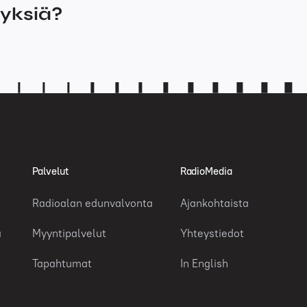
myksiä?
Palvelut
RadioMedia
Radioalan edunvalvonta
Ajankohtaista
a
Myyntipalvelut
Yhteystiedot
Tapahtumat
In English