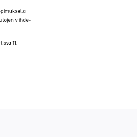
sopimuksella
utojen viihde-
issa 11.