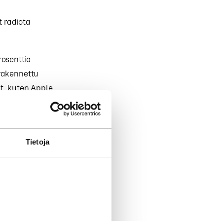
t radiota
rosenttia
nrakennettu
t, kuten Apple
iota
Tietoja
to muiden
en