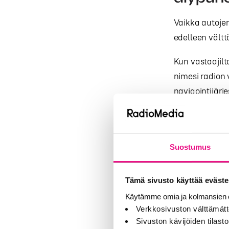
Vaikka autojen
edelleen vält
Kun vastaajilt
nimesi radion 
navigointijärj
CarPlay ja And
Peräti 85 pros
merkittävästi, 
Suostumus
Tulokset osoitt
Tämä sivusto käyttää eväste
joukossa, vaa
Käytämme omia ja kolmansien o
Verkkosivuston välttämätt
Radio o
Sivuston kävijöiden tilastoi