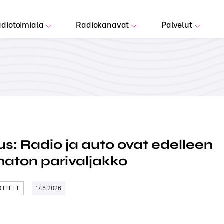
diotoimiala
Radiokanavat
Palvelut
s: Radio ja auto ovat edelleen
aton parivaljakko
DOTTEET
17.6.2026