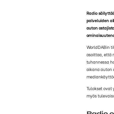
Radio säilytt
palveluiden a
auton ostajist
ominaisuutena 
WorldDABin ti
osoittaa, ett
tuhannessa ha
aikana auton 
mediankäyttöä 
Tulokset ovat 
myös tulevais
Radio o