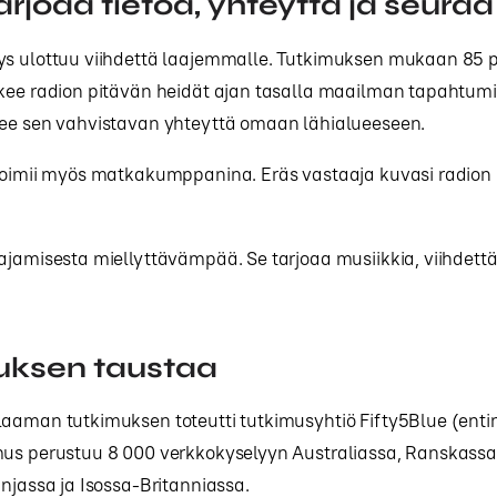
arjoaa tietoa, yhteyttä ja seuraa
ys ulottuu viihdettä laajemmalle. Tutkimuksen mukaan 85 p
okee radion pitävän heidät ajan tasalla maailman tapahtumi
kee sen vahvistavan yhteyttä omaan lähialueeseen.
 toimii myös matkakumppanina. Eräs vastaaja kuvasi radion
ajamisesta miellyttävämpää. Se tarjoaa musiikkia, viihdettä
uksen taustaa
laaman tutkimuksen toteutti tutkimusyhtiö Fifty5Blue (enti
mus perustuu 8 000 verkkokyselyyn Australiassa, Ranskassa
anjassa ja Isossa-Britanniassa.