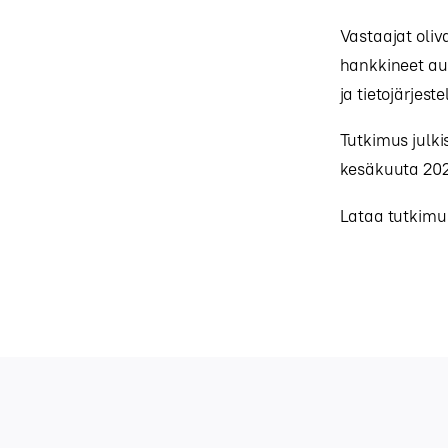
Vastaajat oliva
hankkineet aut
ja tietojärjes
Tutkimus julk
kesäkuuta 202
Lataa tutkimu