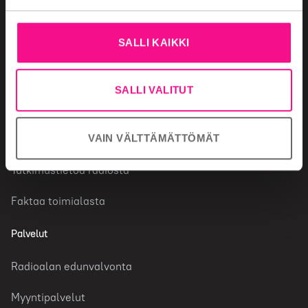
Miksi valita radio
Mainonnan ostaminen
SALLI KAIKKI
Mainonnan säännöt
SALLI VALITUT
Radiotoimiala
VAIN VÄLTTÄMÄTTÖMÄT
Radiokanavat
Tutkimustietoa radiosta
Faktaa toimialasta
Palvelut
Radioalan edunvalvonta
Myyntipalvelut