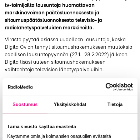
tv-toimijoilta lausuntoja huomattavan
markkinavoiman päätösluonnoksesta ja
sitoumuspäätösluonnoksesta televisio- ja
radiolähetyspalveluiden markkinoilla.
Virasto pyytää asiassa uudelleen lausuntoja, koska
Digita Oy on tehnyt sitoumushakemukseen muutoksia
edellisen lausuntopyynnön (27.1.–28.2.2022) jälkeen.
Digita lisäsi uuteen sitoumushakemukseen
vaihtoehtoja television lähetyspalveluihin.
Lausunnot pyydetään toimittamaan 23.9.2022
mennessä sähköpostitse osoitteeseen
kirjaamo@traficom.fi.
Suostumus
Yksityiskohdat
Tietoja
Asiakirjat ja lisätietoa
löytyy tästä linkistä
.
Tämä sivusto käyttää evästeitä
Käytämme omia ja kolmansien osapuolien evästeitä